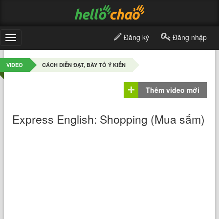
Đăng ký
Đăng nhập
Toggle
navigation
VIDEO
CÁCH DIỄN ĐẠT, BÀY TỎ Ý KIẾN
Thêm video mới
Express English: Shopping (Mua sắm)