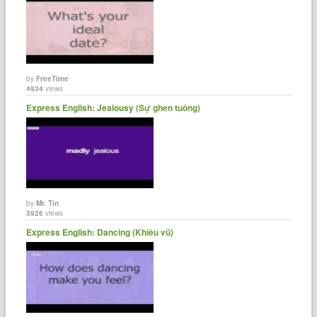
by
FreeTime
4934
views
Express English: Jealousy (Sự ghen tuông)
by
Mr. Tin
3926
views
Express English: Dancing (Khiêu vũ)