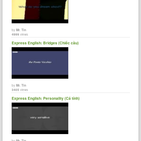
by
Mr. Tin
4999
views
Express English: Bridges (Chiếc cầu)
by
Mr. Tin
3405
views
Express English: Personality (Cá tính)
by
Mr. Tin