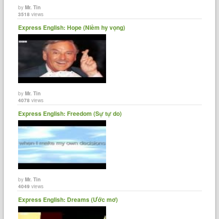
by
Mr. Tin
3518
views
Express English: Hope (Niềm hy vọng)
by
Mr. Tin
4078
views
Express English: Freedom (Sự tự do)
by
Mr. Tin
4049
views
Express English: Dreams (Ước mơ)