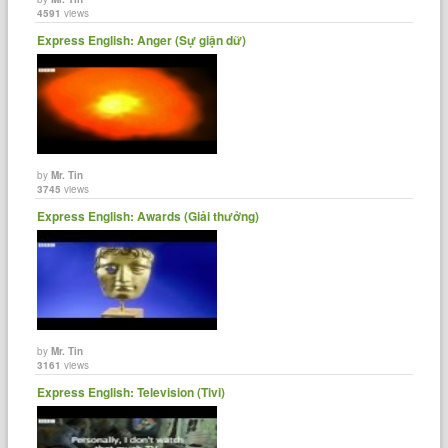
4591
views
Express English: Anger (Sự giận dữ)
by
Mr. Tin
3745
views
Express English: Awards (Giải thưởng)
by
Mr. Tin
3161
views
Express English: Television (Tivi)