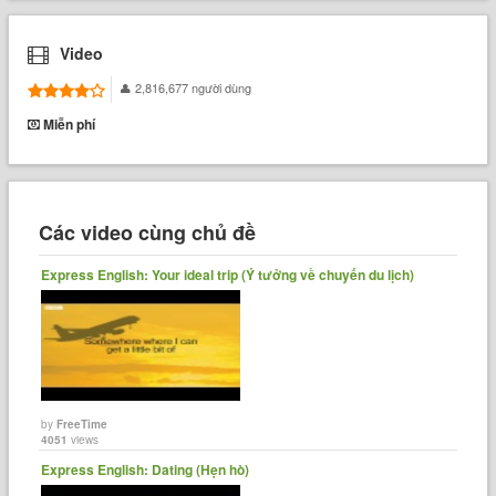
Video
2,816,677 người dùng
Miễn phí
Các video cùng chủ đề
Express English: Your ideal trip (Ý tưởng về chuyến du lịch)
by
FreeTime
4051
views
Express English: Dating (Hẹn hò)