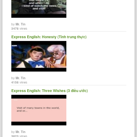
by
Mr. Tin
3478
views
Express English: Honesty (Tính trung thực)
by
Mr. Tin
4158
views
Express English: Three Wishes (3 điều ước)
by
Mr. Tin
3823
views