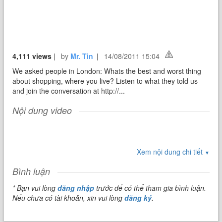
4,111 views
|
by
Mr. Tin
|
14/08/2011 15:04
We asked people in London: Whats the best and worst thing
about shopping, where you live? Listen to what they told us
and join the conversation at http://...
Nội dung video
Xem nội dung chi tiết
▼
Bình luận
* Bạn vui lòng
đăng nhập
trước để có thể tham gia bình luận.
Nếu chưa có tài khoản, xin vui lòng
đăng ký
.