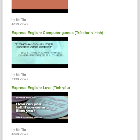
by
Mr. Tin
4053
views
Express English: Computer games (Trò chơi vi tính)
by
Mr. Tin
3939
views
Express English: Love (Tình yêu)
by
Mr. Tin
4069
views