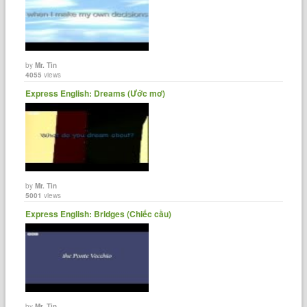
by
Mr. Tin
4055
views
Express English: Dreams (Ước mơ)
by
Mr. Tin
5001
views
Express English: Bridges (Chiếc cầu)
by
Mr. Tin