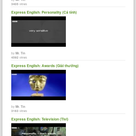
3405
views
Express English: Personality (Cá tính)
by
Mr. Tin
4592
views
Express English: Awards (Giải thưởng)
by
Mr. Tin
3163
views
Express English: Television (Tivi)