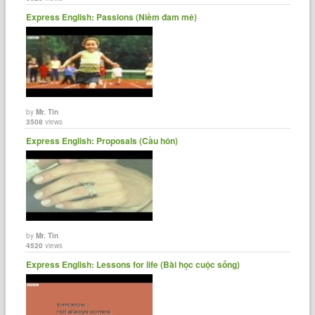
Express English: Passions (Niềm đam mê)
by
Mr. Tin
3508
views
Express English: Proposals (Cầu hôn)
by
Mr. Tin
4520
views
Express English: Lessons for life (Bài học cuộc sống)