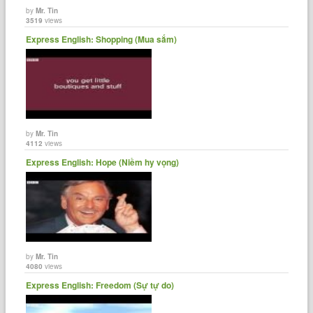
by
Mr. Tin
3519
views
Express English: Shopping (Mua sắm)
by
Mr. Tin
4112
views
Express English: Hope (Niềm hy vọng)
by
Mr. Tin
4080
views
Express English: Freedom (Sự tự do)