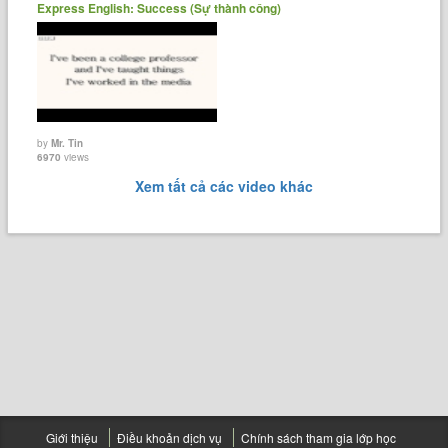
Express English: Success (Sự thành công)
by
Mr. Tin
6970
views
Xem tất cả các video khác
Giới thiệu
Điều khoản dịch vụ
Chính sách tham gia lớp học