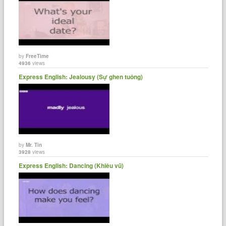
by
FreeTime
4936
views
Express English: Jealousy (Sự ghen tuông)
by
Mr. Tin
3928
views
Express English: Dancing (Khiêu vũ)