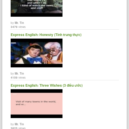
by
Mr. Tin
3479
views
Express English: Honesty (Tính trung thực)
by
Mr. Tin
4159
views
Express English: Three Wishes (3 điều ước)
by
Mr. Tin
3825
views