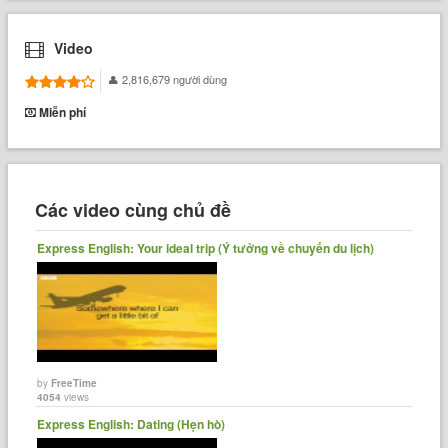
Video
2,816,679 người dùng
Miễn phí
Các video cùng chủ đề
Express English: Your ideal trip (Ý tưởng về chuyến du lịch)
by
FreeTime
4054
views
Express English: Dating (Hẹn hò)