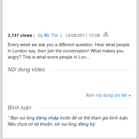
3,747 views
|
by
Mr. Tin
|
14/08/2011 15:08
Every week we ask you a different question. Hear what people
in London say, then join the conversation! What makes you
angry? This is what some people in Lon...
Nội dung video
Xem nội dung chi tiết
▼
Bình luận
* Bạn vui lòng
đăng nhập
trước để có thể tham gia bình luận.
Nếu chưa có tài khoản, xin vui lòng
đăng ký
.