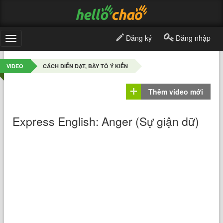
Đăng ký
Đăng nhập
Toggle
navigation
VIDEO
CÁCH DIỄN ĐẠT, BÀY TỎ Ý KIẾN
Thêm video mới
Express English: Anger (Sự giận dữ)