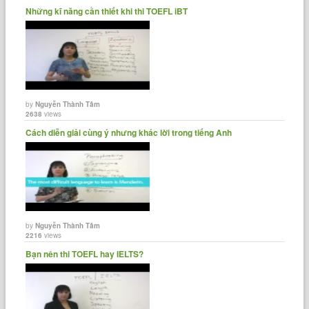
Những kĩ năng cần thiết khi thi TOEFL iBT
by
Nguyễn Thành Tâm
2638
views
Cách diễn giải cùng ý nhưng khác lời trong tiếng Anh
by
Nguyễn Thành Tâm
2216
views
Bạn nên thi TOEFL hay IELTS?