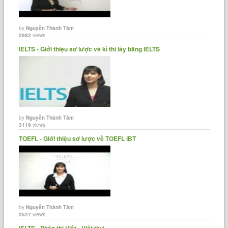
by
Nguyễn Thành Tâm
2982
views
IELTS - Giới thiệu sơ lược về kì thi lấy bằng IELTS
by
Nguyễn Thành Tâm
3119
views
TOEFL - Giới thiệu sơ lược về TOEFL iBT
by
Nguyễn Thành Tâm
2527
views
IELTS - Phần thi Viết - Viết thư