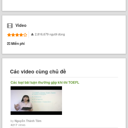
Video
2,816,679 người dùng
Miễn phí
Các video cùng chủ đề
Các loại bài luận thường gặp khi thi TOEFL
by
Nguyễn Thành Tâm
4217
views