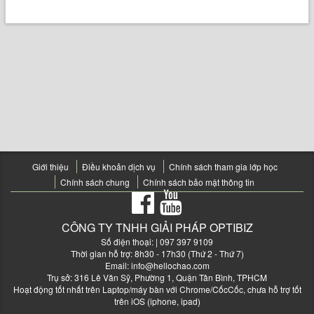
Giới thiệu
Điều khoản dịch vụ
Chính sách tham gia lớp học
Chính sách chung
Chính sách bảo mật thông tin
CÔNG TY TNHH GIẢI PHÁP OPTIBIZ
Số điện thoại:
| 097 397 9109
Thời gian hỗ trợ: 8h30 - 17h30 (Thứ 2 - Thứ 7)
Email:
info@hellochao.com
Trụ sở: 316 Lê Văn Sỹ, Phường 1, Quận Tân Bình, TPHCM
Hoạt động tốt nhất trên Laptop/máy bàn với Chrome/CốcCốc, chưa hỗ trợ tốt
trên iOS (iphone, ipad)