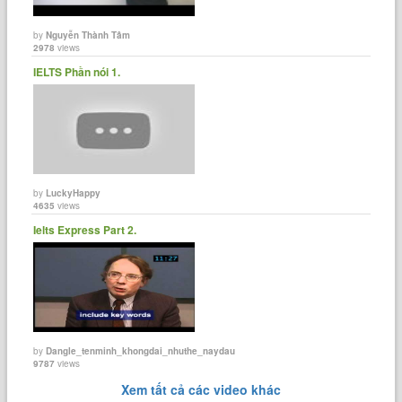
by
Nguyễn Thành Tâm
2978
views
IELTS Phần nói 1.
by
LuckyHappy
4635
views
Ielts Express Part 2.
by
Dangle_tenminh_khongdai_nhuthe_naydau
9787
views
Xem tất cả các video khác