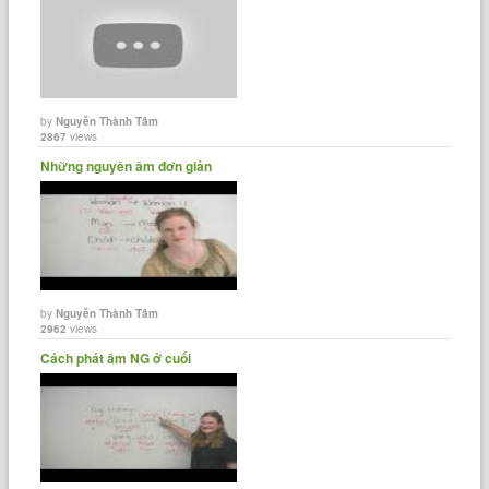
by
Nguyễn Thành Tâm
2867
views
Những nguyên âm đơn giản
by
Nguyễn Thành Tâm
2962
views
Cách phát âm NG ở cuối