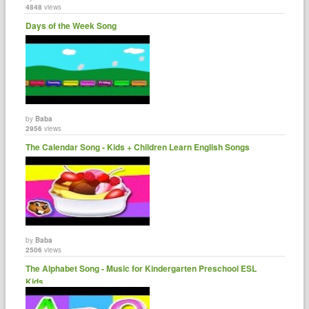
4848
views
Days of the Week Song
by
Baba
2956
views
The Calendar Song - Kids + Children Learn English Songs
by
Baba
2506
views
The Alphabet Song - Music for Kindergarten Preschool ESL
Kids