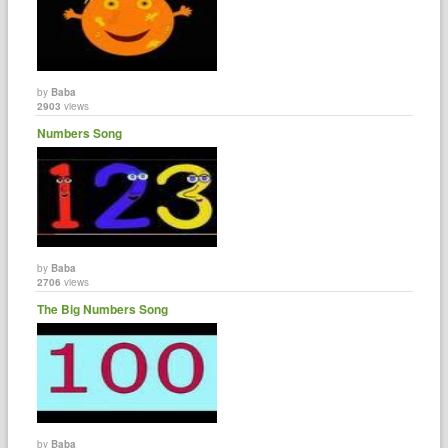
by
Baba
2903
views
Numbers Song
by
Baba
2706
views
The Big Numbers Song
by
Baba