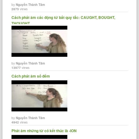
by
Nguyễn Thành Tâm
2875
views
Cách phát âm các động từ bất quy tắc: CAUGHT, BOUGHT,
THOUGHT...
by
Nguyễn Thành Tâm
13977
views
Cách phát âm số đếm
by
Nguyễn Thành Tâm
4942
views
Phát âm những từ có kết thúc là -ION