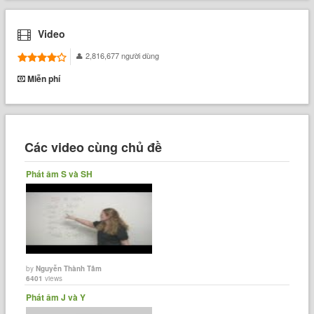
Video
2,816,677 người dùng
Miễn phí
Các video cùng chủ đề
Phát âm S và SH
by
Nguyễn Thành Tâm
6401
views
Phát âm J và Y