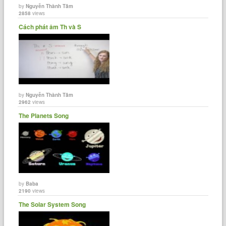
by
Nguyễn Thành Tâm
2858
views
Cách phát âm Th và S
by
Nguyễn Thành Tâm
2962
views
The Planets Song
by
Baba
2190
views
The Solar System Song