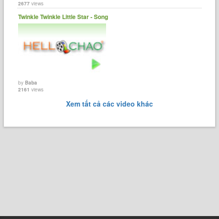
2677
views
Twinkle Twinkle Little Star - Song
by
Baba
2161
views
Xem tất cả các video khác