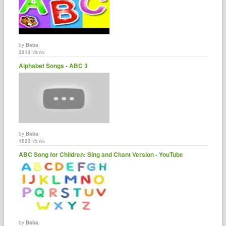
by
Baba
2213
views
Alphabet Songs - ABC 3
by
Baba
1833
views
ABC Song for Children: Sing and Chant Version - YouTube
by
Baba