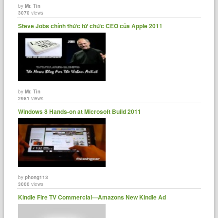
by
Mr. Tin
3070
views
Steve Jobs chính thức từ chức CEO của Apple 2011
by
Mr. Tin
2981
views
Windows 8 Hands-on at Microsoft Build 2011
by
phong113
3000
views
Kindle Fire TV Commercial—Amazons New Kindle Ad