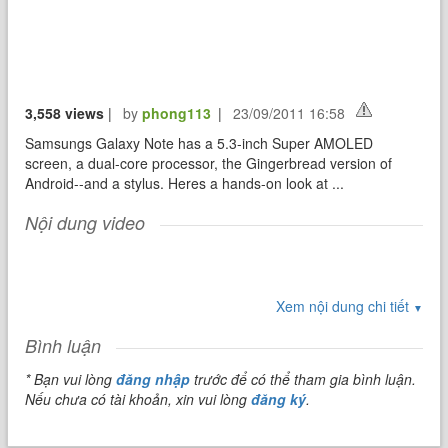
3,558 views
|
by
phong113
|
23/09/2011 16:58
Samsungs Galaxy Note has a 5.3-inch Super AMOLED
screen, a dual-core processor, the Gingerbread version of
Android--and a stylus. Heres a hands-on look at ...
Nội dung video
Xem nội dung chi tiết
▼
Bình luận
* Bạn vui lòng
đăng nhập
trước để có thể tham gia bình luận.
Nếu chưa có tài khoản, xin vui lòng
đăng ký
.