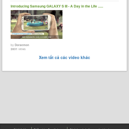
Introducing Samsung GALAXY S III - A Day in the Life ......
by
Doraemon
2831
views
Xem tất cả các video khác