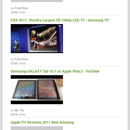
by
FreeTime
2449
views
CES 2011: World's Largest 3D 1080p LED TV - Samsung 75''
by
FreeTime
2780
views
Samsung GALAXY Tab 10.1 vs Apple iPad 2 - YouTube
by
Mr. Tin
4878
views
Apple iTV Reviews 2011 New Amazing