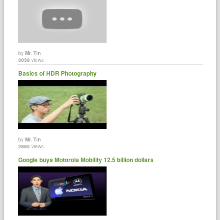
by
Mr. Tin
3038
views
Basics of HDR Photography
by
Mr. Tin
2885
views
Google buys Motorola Mobility 12.5 billion dollars