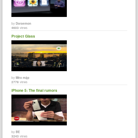
by
Doraemon
4603
views
Project Glass
by
Mèo mập
2778
views
iPhone 5: The final rumors
by
BE
3243
views