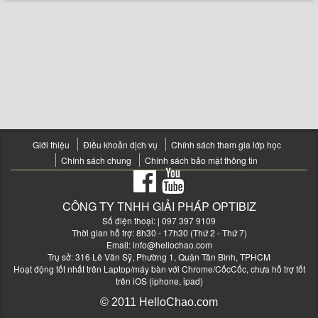
Giới thiệu
Điều khoản dịch vụ
Chính sách tham gia lớp học
Chính sách chung
Chính sách bảo mật thông tin
CÔNG TY TNHH GIẢI PHÁP OPTIBIZ
Số điện thoại:
| 097 397 9109
Thời gian hỗ trợ: 8h30 - 17h30 (Thứ 2 - Thứ 7)
Email:
info@hellochao.com
Trụ sở: 316 Lê Văn Sỹ, Phường 1, Quận Tân Bình, TPHCM
Hoạt động tốt nhất trên Laptop/máy bàn với Chrome/CốcCốc, chưa hỗ trợ tốt
trên iOS (iphone, ipad)
© 2011 HelloChao.com