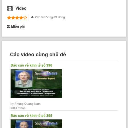
Video
2,816,677 người dùng
Miễn phí
Các video cùng chủ đề
Báo cáo về kinh tế số 396
by
Phùng Quang Nam
2355
views
Báo cáo về kinh tế số 395