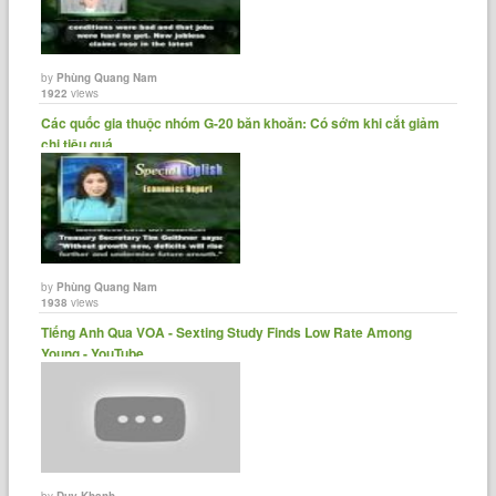
by
Phùng Quang Nam
1922
views
Các quốc gia thuộc nhóm G-20 băn khoăn: Có sớm khi cắt giảm
chi tiêu quá......
by
Phùng Quang Nam
1938
views
Tiếng Anh Qua VOA - Sexting Study Finds Low Rate Among
Young - YouTube
by
Duy Khanh