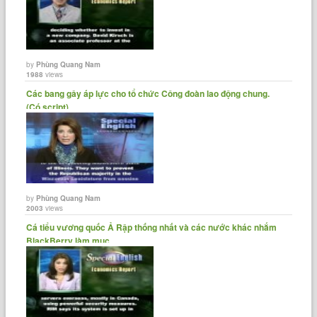
by
Phùng Quang Nam
1988
views
Các bang gây áp lực cho tổ chức Công đoàn lao động chung.
(Có script)
by
Phùng Quang Nam
2003
views
Cá tiểu vương quốc Ả Rập thống nhất và các nước khác nhắm
BlackBerry làm mục......