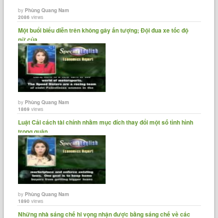
by
Phùng Quang Nam
2086
views
Một buổi biểu diễn trên không gây ấn tượng; Đội đua xe tốc độ
nữ của......
by
Phùng Quang Nam
1869
views
Luật Cải cách tài chính nhằm mục đích thay đổi một số tình hình
trong quận......
by
Phùng Quang Nam
1890
views
Những nhà sáng chế hi vọng nhận được bằng sáng chế về các