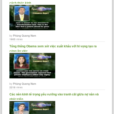
cách thức kinh......
by
Phùng Quang Nam
1905
views
Tổng thống Obama xem xét việc xuất khẩu với hi vọng tạo ra
công ăn việc......
by
Phùng Quang Nam
2218
views
Các nền kinh tế trọng yếu vướng vào tranh cãi giữa nợ nần và
phát triển