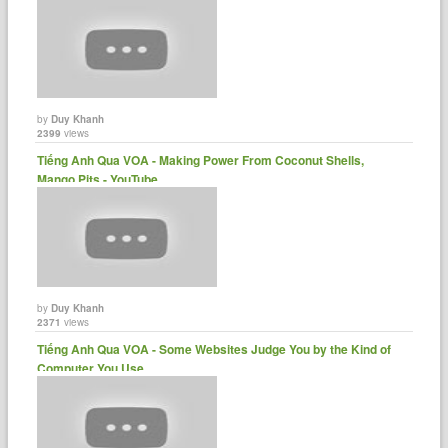
by
Duy Khanh
2399
views
Tiếng Anh Qua VOA - Making Power From Coconut Shells,
Mango Pits - YouTube
by
Duy Khanh
2371
views
Tiếng Anh Qua VOA - Some Websites Judge You by the Kind of
Computer You Use......