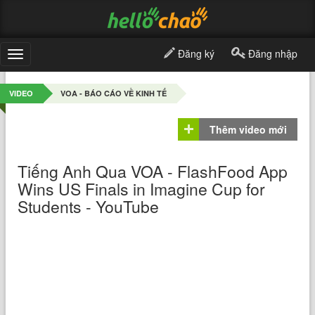
Đăng ký
Đăng nhập
Toggle
navigation
VIDEO
VOA - BÁO CÁO VỀ KINH TẾ
Thêm video mới
Tiếng Anh Qua VOA - FlashFood App
Wins US Finals in Imagine Cup for
Students - YouTube