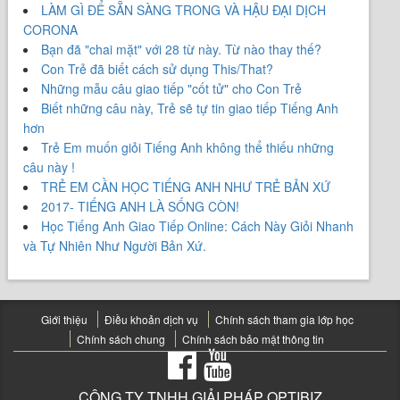
LÀM GÌ ĐỂ SẴN SÀNG TRONG VÀ HẬU ĐẠI DỊCH
CORONA
Bạn đã "chai mặt" với 28 từ này. Từ nào thay thế?
Con Trẻ đã biết cách sử dụng This/That?
Những mẫu câu giao tiếp "cốt tử" cho Con Trẻ
Biết những câu này, Trẻ sẽ tự tin giao tiếp Tiếng Anh
hơn
Trẻ Em muốn giỏi Tiếng Anh không thể thiếu những
câu này !
TRẺ EM CẦN HỌC TIẾNG ANH NHƯ TRẺ BẢN XỨ
2017- TIẾNG ANH LÀ SỐNG CÒN!
Học Tiếng Anh Giao Tiếp Online: Cách Này Giỏi Nhanh
và Tự Nhiên Như Người Bản Xứ.
Giới thiệu
Điều khoản dịch vụ
Chính sách tham gia lớp học
Chính sách chung
Chính sách bảo mật thông tin
CÔNG TY TNHH GIẢI PHÁP OPTIBIZ