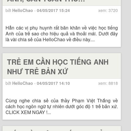
bởi
HelloChao
-
04/05/2017 15:24
xem: 3720
Hẳn các vị phụ huynh rất băn khăn về việc học tiếng
Anh của trẻ sao cho hiệu quả và thoải mái. Dưới đây
là vài chia sẻ của HelloChao về điều này....
TRẺ EM CẦN HỌC TIẾNG ANH
NHƯ TRẺ BẢN XỨ
bởi
HelloChao
-
04/05/2017 14:10
xem: 8818
Cùng nghe chia sẻ của thầy Phạm Việt Thắng về
cách học ngôn ngữ tự nhiên dưới góc độ 1 trẻ bản xứ.
CLICK XEM NGAY !...