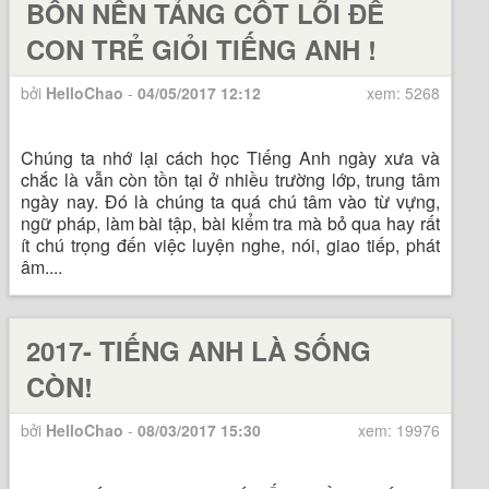
BỐN NỀN TẢNG CỐT LÕI ĐỂ
CON TRẺ GIỎI TIẾNG ANH !
bởi
HelloChao
-
04/05/2017 12:12
xem: 5268
Chúng ta nhớ lại cách học Tiếng Anh ngày xưa và
chắc là vẫn còn tồn tại ở nhiều trường lớp, trung tâm
ngày nay. Đó là chúng ta quá chú tâm vào từ vựng,
ngữ pháp, làm bài tập, bài kiểm tra mà bỏ qua hay rất
ít chú trọng đến việc luyện nghe, nói, giao tiếp, phát
âm....
2017- TIẾNG ANH LÀ SỐNG
CÒN!
bởi
HelloChao
-
08/03/2017 15:30
xem: 19976