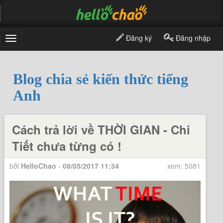
Đăng ký
Đăng nhập
Toggle
navigation
Blog chia sẻ kiến thức tiếng
Anh
Cách trả lời về THỜI GIAN - Chi
Tiết chưa từng có !
bởi
HelloChao
-
08/05/2017 11:34
xem: 5081