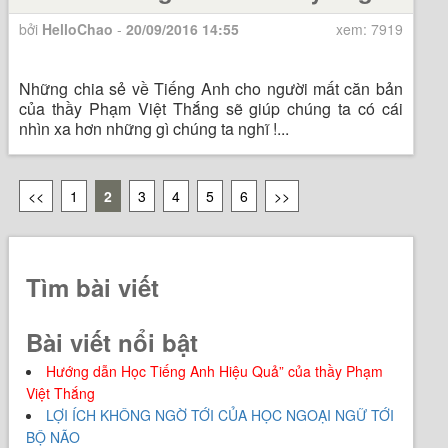
bởi
HelloChao
-
20/09/2016 14:55
xem: 7919
Những chia sẻ về Tiếng Anh cho người mất căn bản
của thầy Phạm Việt Thắng sẽ giúp chúng ta có cái
nhìn xa hơn những gì chúng ta nghĩ !...
<<
1
2
3
4
5
6
>>
Tìm bài viết
Bài viết nổi bật
Hướng dẫn Học Tiếng Anh Hiệu Quả” của thầy Phạm
Việt Thắng
LỢI ÍCH KHÔNG NGỜ TỚI CỦA HỌC NGOẠI NGỮ TỚI
BỘ NÃO