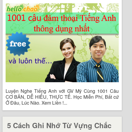
Luyện Nghe Tiếng Anh với GV Mỹ Cùng 1001 Câu
CƠ BẢN, DỄ HIỂU, THỰC TẾ. Học Miễn Phí, Bất cứ
Ở Đâu, Lúc Nào. Xem Liền !...
5 Cách Ghi Nhớ Từ Vựng Chắc