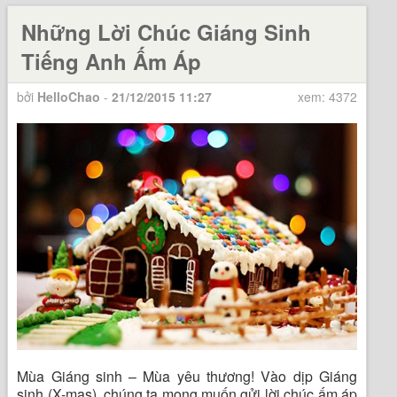
Những Lời Chúc Giáng Sinh
Tiếng Anh Ấm Áp
bởi
HelloChao
-
21/12/2015 11:27
xem: 4372
Mùa Giáng sinh – Mùa yêu thương! Vào dịp Giáng
sinh (X-mas), chúng ta mong muốn gửi lời chúc ấm áp