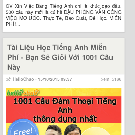
CV Xin Việc Bằng Tiếng Anh chỉ là khúc dạo đầu.
500 câu này mới là cú hít ĐẬU PHỎNG VẤN CÔNG
VIỆC MƠ ƯỚC. Thực Tế, Bao Quát, Dễ Học. MIỄN
PHÍ !...
Tài Liệu Học Tiếng Anh Miễn
Phí - Bạn Sẽ Giỏi Với 1001 Câu
Này
bởi
HelloChao
-
15/10/2015 09:37
xem: 5166