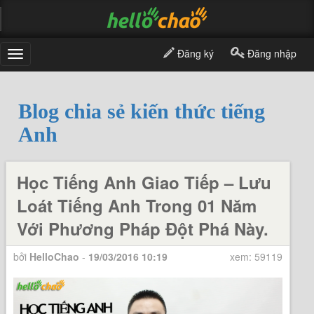
Đăng ký
Đăng nhập
Toggle
navigation
Blog chia sẻ kiến thức tiếng
Anh
Học Tiếng Anh Giao Tiếp – Lưu
Loát Tiếng Anh Trong 01 Năm
Với Phương Pháp Đột Phá Này.
bởi
HelloChao
-
19/03/2016 10:19
xem: 59119