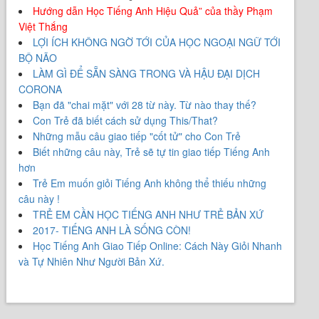
Hướng dẫn Học Tiếng Anh Hiệu Quả” của thầy Phạm
Việt Thắng
LỢI ÍCH KHÔNG NGỜ TỚI CỦA HỌC NGOẠI NGỮ TỚI
BỘ NÃO
LÀM GÌ ĐỂ SẴN SÀNG TRONG VÀ HẬU ĐẠI DỊCH
CORONA
Bạn đã "chai mặt" với 28 từ này. Từ nào thay thế?
Con Trẻ đã biết cách sử dụng This/That?
Những mẫu câu giao tiếp "cốt tử" cho Con Trẻ
Biết những câu này, Trẻ sẽ tự tin giao tiếp Tiếng Anh
hơn
Trẻ Em muốn giỏi Tiếng Anh không thể thiếu những
câu này !
TRẺ EM CẦN HỌC TIẾNG ANH NHƯ TRẺ BẢN XỨ
2017- TIẾNG ANH LÀ SỐNG CÒN!
Học Tiếng Anh Giao Tiếp Online: Cách Này Giỏi Nhanh
và Tự Nhiên Như Người Bản Xứ.