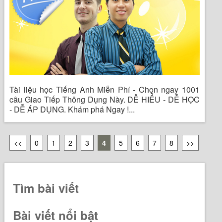
Tài liệu học Tiếng Anh Miễn Phí - Chọn ngay 1001
câu Giao Tiếp Thông Dụng Này. DỄ HIỂU - DỄ HỌC
- DỄ ÁP DỤNG. Khám phá Ngay !...
<<
0
1
2
3
4
5
6
7
8
>>
Tìm bài viết
Bài viết nổi bật