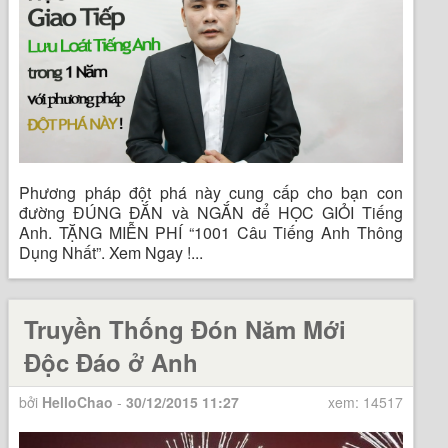
Phương pháp đột phá này cung cấp cho bạn con
đường ĐÚNG ĐẮN và NGẮN để HỌC GIỎI Tiếng
Anh. TẶNG MIỄN PHÍ “1001 Câu Tiếng Anh Thông
Dụng Nhất”. Xem Ngay !...
Truyền Thống Đón Năm Mới
Độc Đáo ở Anh
bởi
HelloChao
-
30/12/2015 11:27
xem: 14517