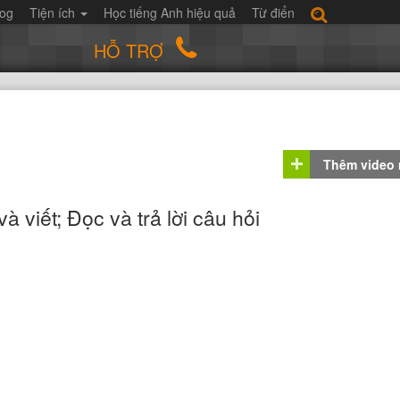
log
Tiện ích
Học tiếng Anh hiệu quả
Từ điển
HỖ TRỢ
Thêm video
à viết; Đọc và trả lời câu hỏi