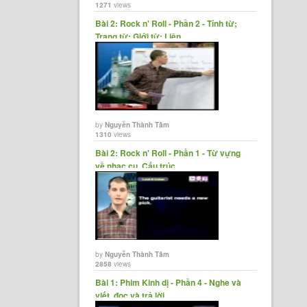
1271
views
Bài 2: Rock n' Roll - Phần 2 - Tính từ;
Trạng từ; Giới từ; Liên......
by
Nguyễn Thành Tâm
1310
views
Bài 2: Rock n' Roll - Phần 1 - Từ vựng
về nhạc cụ, Cấu trúc......
by
Nguyễn Thành Tâm
2858
views
Bài 1: Phim Kinh dị - Phần 4 - Nghe và
viết, đọc và trả lời......