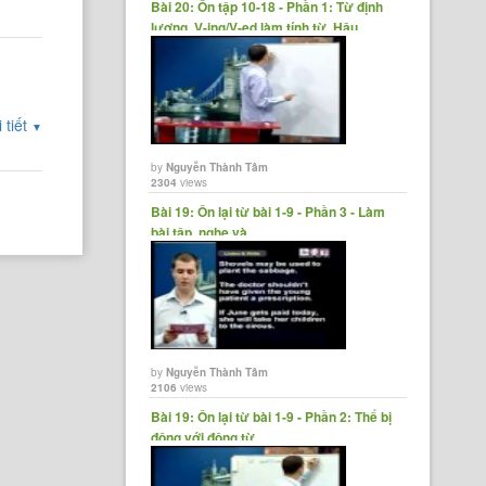
Bài 20: Ôn tập 10-18 - Phần 1: Từ định
lượng, V-ing/V-ed làm tính từ, Hậu......
 tiết
▼
by
Nguyễn Thành Tâm
2304
views
Bài 19: Ôn lại từ bài 1-9 - Phần 3 - Làm
bài tập, nghe và......
by
Nguyễn Thành Tâm
2106
views
Bài 19: Ôn lại từ bài 1-9 - Phần 2: Thể bị
động với động từ......