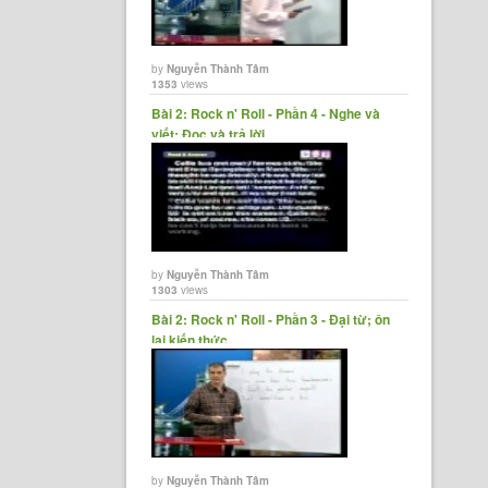
by
Nguyễn Thành Tâm
1353
views
Bài 2: Rock n' Roll - Phần 4 - Nghe và
viết; Đọc và trả lời......
by
Nguyễn Thành Tâm
1303
views
Bài 2: Rock n' Roll - Phần 3 - Đại từ; ôn
lại kiến thức
by
Nguyễn Thành Tâm