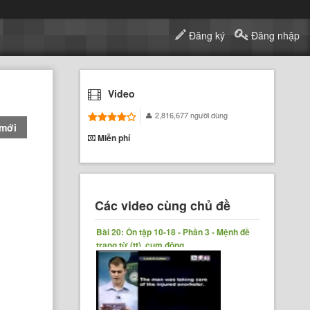
Đăng ký
Đăng nhập
Video
2,816,677 người dùng
 mới
Miễn phí
Các video cùng chủ đề
Bài 20: Ôn tập 10-18 - Phần 3 - Mệnh đề
trạng từ (tt), cụm động......