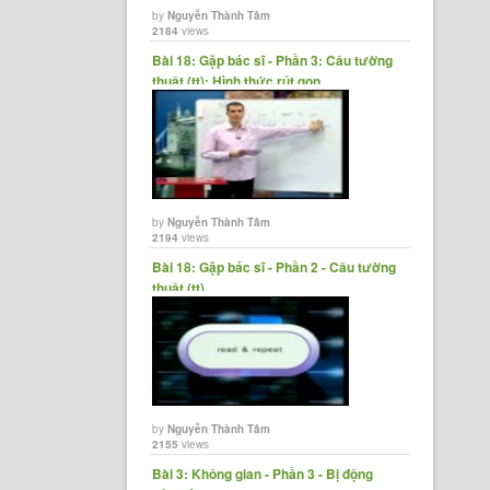
by
Nguyễn Thành Tâm
2184
views
Bài 18: Gặp bác sĩ - Phần 3: Câu tường
thuật (tt); Hình thức rút gọn......
by
Nguyễn Thành Tâm
2194
views
Bài 18: Gặp bác sĩ - Phần 2 - Câu tường
thuật (tt)
by
Nguyễn Thành Tâm
2155
views
Bài 3: Không gian - Phần 3 - Bị động