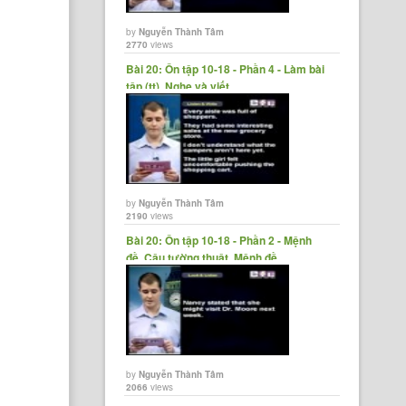
by
Nguyễn Thành Tâm
2770
views
Bài 20: Ôn tập 10-18 - Phần 4 - Làm bài
tập (tt), Nghe và viết,......
by
Nguyễn Thành Tâm
2190
views
Bài 20: Ôn tập 10-18 - Phần 2 - Mệnh
đề, Câu tường thuật, Mệnh đề......
by
Nguyễn Thành Tâm
2066
views