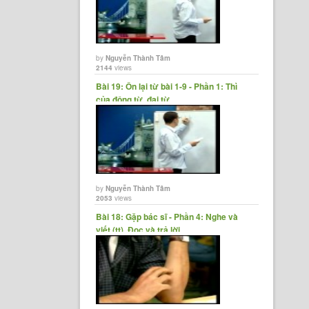
by
Nguyễn Thành Tâm
2144
views
Bài 19: Ôn lại từ bài 1-9 - Phần 1: Thì
của động từ, đại từ,......
by
Nguyễn Thành Tâm
2053
views
Bài 18: Gặp bác sĩ - Phần 4: Nghe và
viết (tt), Đọc và trả lời......