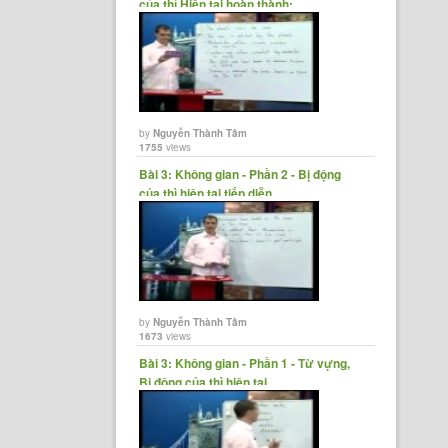
của thì Hiện tại hoàn thành;......
by
Nguyễn Thành Tâm
1755
views
Bài 3: Không gian - Phần 2 - Bị động
của thì hiện tại tiếp diễn,......
by
Nguyễn Thành Tâm
1673
views
Bài 3: Không gian - Phần 1 - Từ vựng,
Bị động của thì hiện tại......