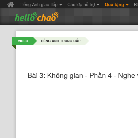
Tiếng Anh giao tiếp
Các lớp hỗ trợ
Quà tặng
B
VIDEO
TIẾNG ANH TRUNG CẤP
Bài 3: Không gian - Phần 4 - Nghe v