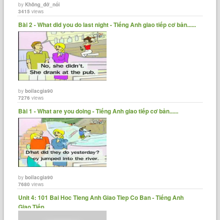
by
Không_đở_nổi
3415
views
Bài 2 - What did you do last night - Tiếng Anh giao tiếp cơ bản......
by
boilacgia90
7276
views
Bài 1 - What are you doing - Tiếng Anh giao tiếp cơ bản......
by
boilacgia90
7680
views
Unit 4: 101 Bai Hoc Tieng Anh Giao Tiep Co Ban - Tiếng Anh
Giao Tiếp......