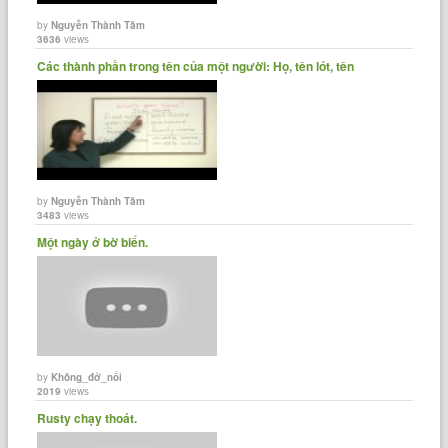
by
Nguyễn Thành Tâm
3636
views
Các thành phần trong tên của một người: Họ, tên lót, tên
by
Nguyễn Thành Tâm
3483
views
Một ngày ở bờ biển.
by
Không_đở_nổi
2019
views
Rusty chạy thoát.