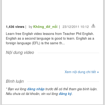
1,436 views
|
by
Không_đở_nổi
|
23/12/2011 10:12
Learn free English video lessons from Teacher Phil English.
English as a second language is good to learn. English as a
foreign language (EFL) is the same th...
Nội dung video
Xem nội dung chi tiết
▼
Bình luận
* Bạn vui lòng
đăng nhập
trước để có thể tham gia bình luận.
Nếu chưa có tài khoản, xin vui lòng
đăng ký
.