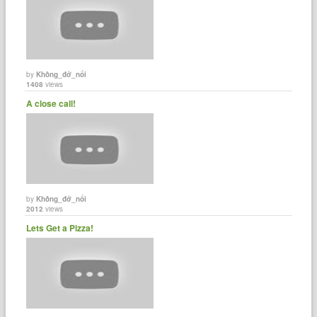
by
Không_đở_nổi
1408
views
A close call!
by
Không_đở_nổi
2012
views
Lets Get a Pizza!