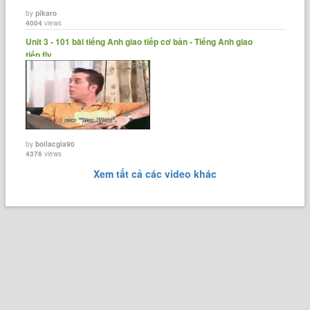
by
pikaro
4004
views
Unit 3 - 101 bài tiếng Anh giao tiếp cơ bản - Tiếng Anh giao
tiếp.flv......
by
boilacgia90
4376
views
Xem tất cả các video khác