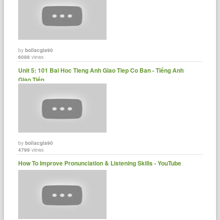
by
boilacgia90
6086
views
Unit 5: 101 Bai Hoc Tieng Anh Giao Tiep Co Ban - Tiếng Anh
Giao Tiếp......
by
boilacgia90
4799
views
How To Improve Pronunciation & Listening Skills - YouTube