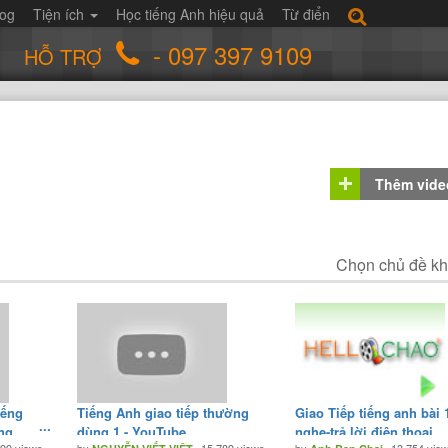
log
Tiện ích
Học tiếng Anh hiệu quả
Từ điển
- 097 397 9109
HỖ TRỢ
Thêm vide
Chọn chủ đề k
iếng
Tiếng Anh giao tiếp thường
Giao Tiếp tiếng anh bài 1
ng
dùng 1 - YouTube
nghe-trả lời điện thoại.