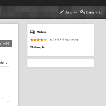
Đăng ký
Đăng nhập
Video
2,816,679 người dùng
o mới
Miễn phí
hác
▼
 :