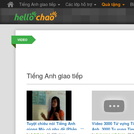
Tiếng Anh giao tiếp
Các lớp hỗ trợ
Quà tặng
B
VIDEO
Tiếng Anh giao tiếp
Tuyệt chiêu nói Tiếng Anh
Video 3000 Từ vựng T
giọng Mỹ- có phụ đề (Phần
Anh, 3000 Tu vung Tie