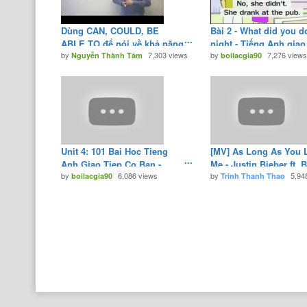
Dùng CAN, COULD, BE
Bài 2 - What did you do
ABLE TO để nói về khả năng
night - Tiếng Anh giao
by
7,303 views
by
7,276 view
của ai đó (có Script)
Nguyễn Thành Tâm
cơ bản - Tiếng Anh gia
boilacgia90
- YouTube
Unit 4: 101 Bai Hoc Tieng
[MV] As Long As You 
Anh Giao Tiep Co Ban -
Me - Justin Bieber ft. 
by
6,086 views
by
5,94
Tiếng Anh Giao Tiếp Cơ Bản
boilacgia90
Sean [Video Lyric Viet
Trinh Thanh Thao
- YouTube
YouTube