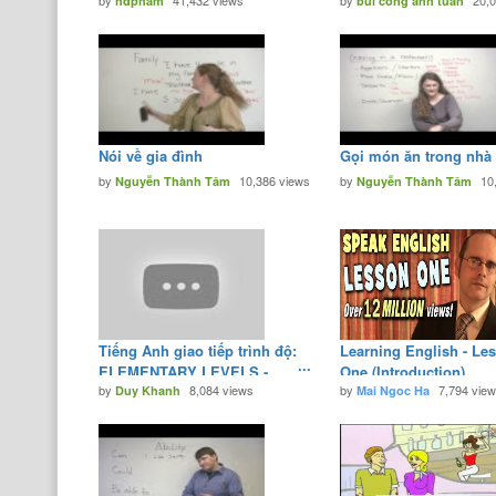
by
41,432 views
by
20,
1) - YouTube
hdpham
Anh thong dung nhat -
bui cong anh tuan
YouTube0
Nói về gia đình
Gọi món ăn trong nhà
by
10,386 views
by
10
Nguyễn Thành Tâm
Nguyễn Thành Tâm
Tiếng Anh giao tiếp trình độ:
Learning English - Le
ELEMENTARY LEVELS -
One (Introduction)
by
8,084 views
by
7,794 vie
Lesson 30: Review lessons
Duy Khanh
Mai Ngoc Ha
19 to 27 - YouTube