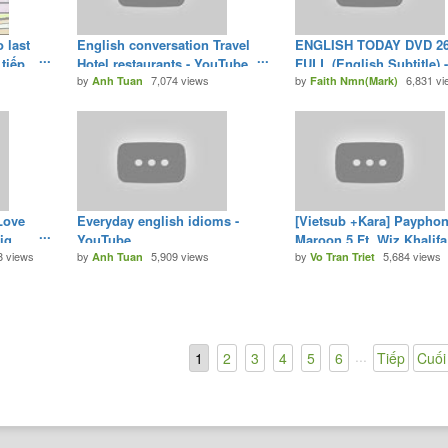
 last
English conversation Travel
ENGLISH TODAY DVD 2
 tiếp
Hotel restaurants - YouTube
FULL (English Subtitle) -
s
by
7,074 views
by
6,831 v
o tiếp
Anh Tuan
YouTube
Faith Nmn(Mark)
Love
Everyday english idioms -
[Vietsub +Kara] Payphon
Big
YouTube
Maroon 5 Ft. Wiz Khalifa
8 views
by
5,909 views
by
5,684 views
sub] -
Anh Tuan
YouTube
Vo Tran Triet
...
1
2
3
4
5
6
Tiếp
Cuối