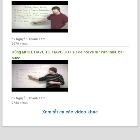
by
Nguyễn Thành Tâm
2970
views
Dùng MUST, HAVE TO, HAVE GOT TO để nói về sự cần thiết, bắt
buộc.
by
Nguyễn Thành Tâm
2758
views
Xem tất cả các video khác