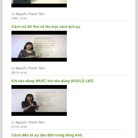
by
Nguyễn Thành Tâm
3481
views
Cách trả lời Yes và No một cách lịch sự.
by
Nguyễn Thành Tâm
2914
views
Khi nào dùng WANT, khi nào dùng WOULD LIKE
by
Nguyễn Thành Tâm
4113
views
Cách diễn tả sự đau đớn trong tiếng Anh.