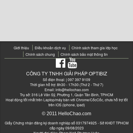
Giới thiệu
Điều khoản dịch vụ
Chính sách tham gia lớp học
Chính sách chung
Chính sách bảo mật thông tin
CÔNG TY TNHH GIẢI PHÁP OPTIBIZ
Số điện thoại:
| 097 397 9109
Thời gian hỗ trợ: 8h30 - 17h30 (Thứ 2 - Thứ 7)
Email:
info@hellochao.com
Trụ sở: 316 Lê Văn Sỹ, Phường 1, Quận Tân Bình, TPHCM
Hoạt động tốt nhất trên Laptop/máy bàn với Chrome/CốcCốc, chưa hỗ trợ tốt
trên iOS (iphone, ipad)
© 2011 HelloChao.com
Giấy Chứng nhận đăng ký doanh nghiệp số 0317974925 - Sở KHĐT TPHCM
cấp ngày 09/08/2023
Người đại diện: Phạm Ngô Phương Uyên