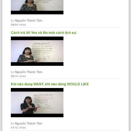
by
Nguyễn Thành Tâm
3634
views
Cách trả lời Yes và No một cách lịch sự.
by
Nguyễn Thành Tâm
2914
views
Khi nào dùng WANT, khi nào dùng WOULD LIKE
by
Nguyễn Thành Tâm
4113
views