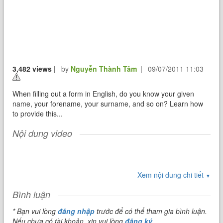
3,482 views
|
by
Nguyễn Thành Tâm
|
09/07/2011 11:03
When filling out a form in English, do you know your given
name, your forename, your surname, and so on? Learn how
to provide this...
Nội dung video
Xem nội dung chi tiết
▼
Bình luận
* Bạn vui lòng
đăng nhập
trước để có thể tham gia bình luận.
Nếu chưa có tài khoản, xin vui lòng
đăng ký
.