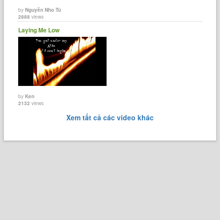
by
Nguyễn Nho Tú
2888
views
Laying Me Low
by
Ken
2132
views
Xem tất cả các video khác