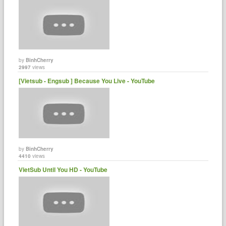
by
BinhCherry
2997
views
[Vietsub - Engsub ] Because You Live - YouTube
by
BinhCherry
4410
views
VietSub Until You HD - YouTube