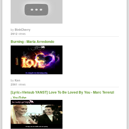
by
BinhCherry
2912
views
Burning - Maria Arredondo
by
Ken
2561
views
[Lyric+Vietsub YANST] Love To Be Loved By You - Marc Terenzi
- YouTube