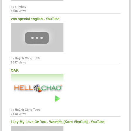
by
sillyboy
4336
views
voa special english - YouTube
by
Huỳnh Công Tước
3657
views
OAK
by
Huỳnh Công Tước
2443
views
I Lay My Love On You - Westlife [Kara VietSub] - YouTube