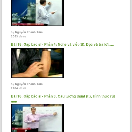
by
Nguyễn Thành Tâm
2053
views
Bài 18: Gặp bác sĩ - Phần 4: Nghe và viết (tt), Đọc và trả lời......
by
Nguyễn Thành Tâm
2184
views
Bài 18: Gặp bác sĩ - Phần 3: Câu tường thuật (tt); Hình thức rút
gọn......