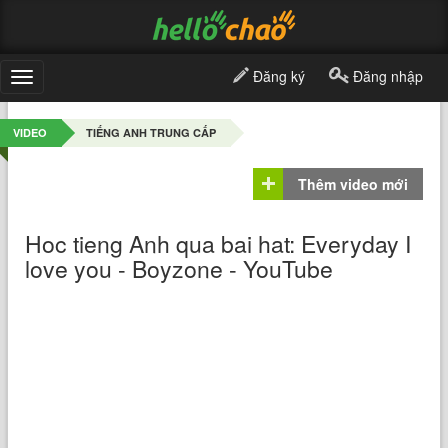
Đăng ký
Đăng nhập
Toggle
navigation
VIDEO
TIẾNG ANH TRUNG CẤP
Thêm video mới
Hoc tieng Anh qua bai hat: Everyday I
love you - Boyzone - YouTube