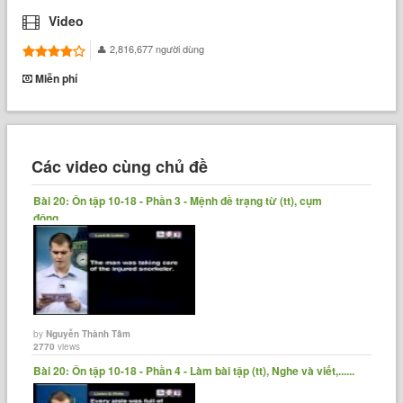
Video
2,816,677 người dùng
Miễn phí
Các video cùng chủ đề
Bài 20: Ôn tập 10-18 - Phần 3 - Mệnh đề trạng từ (tt), cụm
động......
by
Nguyễn Thành Tâm
2770
views
Bài 20: Ôn tập 10-18 - Phần 4 - Làm bài tập (tt), Nghe và viết,......