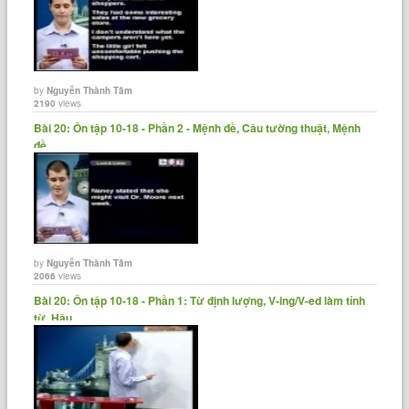
by
Nguyễn Thành Tâm
2190
views
Bài 20: Ôn tập 10-18 - Phần 2 - Mệnh đề, Câu tường thuật, Mệnh
đề......
by
Nguyễn Thành Tâm
2066
views
Bài 20: Ôn tập 10-18 - Phần 1: Từ định lượng, V-ing/V-ed làm tính
từ, Hậu......