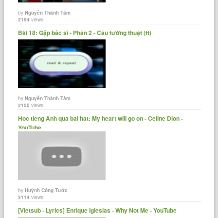
by
Nguyễn Thành Tâm
2194
views
Bài 18: Gặp bác sĩ - Phần 2 - Câu tường thuật (tt)
by
Nguyễn Thành Tâm
2155
views
Hoc tieng Anh qua bai hat: My heart will go on - Celine Dion -
YouTube
by
Huỳnh Công Tước
3114
views
[Vietsub - Lyrics] Enrique Iglesias - Why Not Me - YouTube