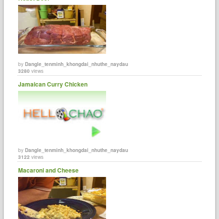
by
Dangle_tenminh_khongdai_nhuthe_naydau
3280
views
Jamaican Curry Chicken
by
Dangle_tenminh_khongdai_nhuthe_naydau
3122
views
Macaroni and Cheese