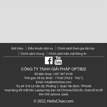
Giới thiệu
Điều khoản dịch vụ
Chính sách tham gia lớp học
Chính sách chung
Chính sách bảo mật thông tin
CÔNG TY TNHH GIẢI PHÁP OPTIBIZ
Số điện thoại:
| 097 397 9109
Thời gian hỗ trợ: 8h30 - 17h30 (Thứ 2 - Thứ 7)
Email:
info@hellochao.com
Trụ sở: 316 Lê Văn Sỹ, Phường 1, Quận Tân Bình, TPHCM
Hoạt động tốt nhất trên Laptop/máy bàn với Chrome/CốcCốc, chưa hỗ trợ tốt
trên iOS (iphone, ipad)
© 2011 HelloChao.com