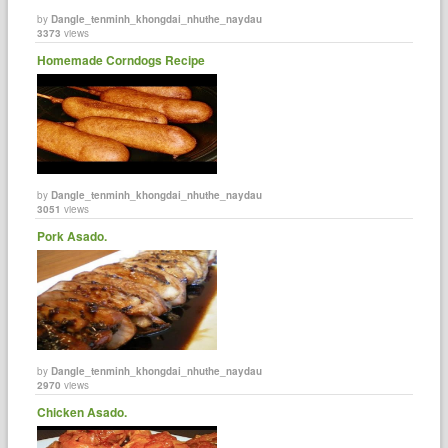
by
Dangle_tenminh_khongdai_nhuthe_naydau
3373
views
Homemade Corndogs Recipe
by
Dangle_tenminh_khongdai_nhuthe_naydau
3051
views
Pork Asado.
by
Dangle_tenminh_khongdai_nhuthe_naydau
2970
views
Chicken Asado.