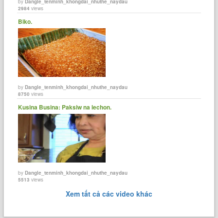
by
Dangle_tenminh_khongdai_nhuthe_naydau
2984
views
Biko.
by
Dangle_tenminh_khongdai_nhuthe_naydau
8750
views
Kusina Busina: Paksiw na lechon.
by
Dangle_tenminh_khongdai_nhuthe_naydau
5513
views
Xem tất cả các video khác