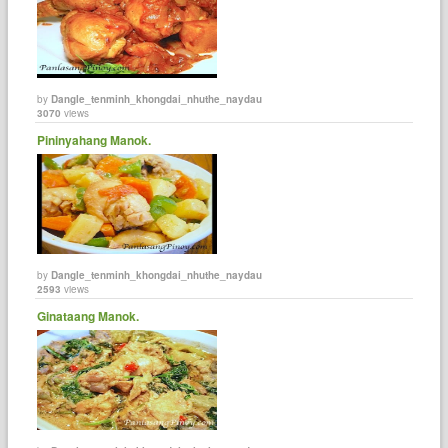
by
Dangle_tenminh_khongdai_nhuthe_naydau
3070
views
Pininyahang Manok.
by
Dangle_tenminh_khongdai_nhuthe_naydau
2593
views
Ginataang Manok.