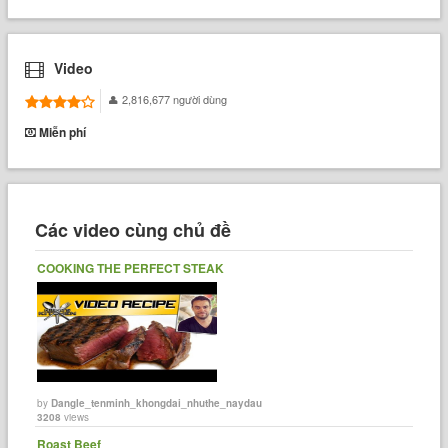
Video
2,816,677 người dùng
Miễn phí
Các video cùng chủ đề
COOKING THE PERFECT STEAK
by
Dangle_tenminh_khongdai_nhuthe_naydau
3208
views
Roast Beef