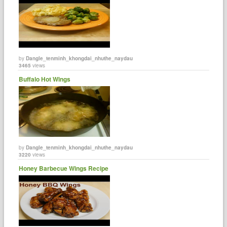
by
Dangle_tenminh_khongdai_nhuthe_naydau
3465
views
Buffalo Hot Wings
by
Dangle_tenminh_khongdai_nhuthe_naydau
3220
views
Honey Barbecue Wings Recipe