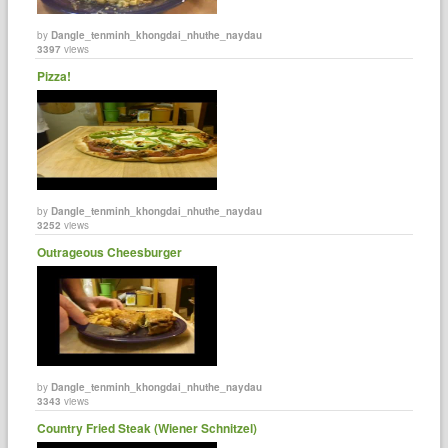
by
Dangle_tenminh_khongdai_nhuthe_naydau
3397
views
Pizza!
by
Dangle_tenminh_khongdai_nhuthe_naydau
3252
views
Outrageous Cheesburger
by
Dangle_tenminh_khongdai_nhuthe_naydau
3343
views
Country Fried Steak (Wiener Schnitzel)