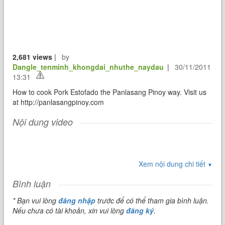
2,681 views
|
by
Dangle_tenminh_khongdai_nhuthe_naydau
|
30/11/2011
13:31
How to cook Pork Estofado the Panlasang Pinoy way. Visit us
at http://panlasangpinoy.com
Nội dung video
Xem nội dung chi tiết
▼
Bình luận
* Bạn vui lòng
đăng nhập
trước để có thể tham gia bình luận.
Nếu chưa có tài khoản, xin vui lòng
đăng ký
.