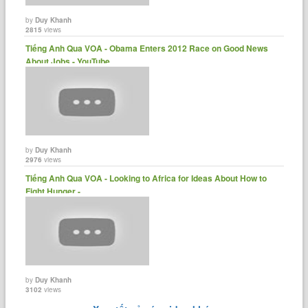
by
Duy Khanh
2815
views
Tiếng Anh Qua VOA - Obama Enters 2012 Race on Good News
About Jobs - YouTube
by
Duy Khanh
2976
views
Tiếng Anh Qua VOA - Looking to Africa for Ideas About How to
Fight Hunger -......
by
Duy Khanh
3102
views