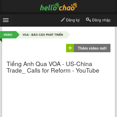
Đăng ký
Đăng nhập
Toggle
navigation
VIDEO
VOA - BÁO CÁO PHÁT TRIỂN
Thêm video mới
Tiếng Anh Qua VOA - US-China
Trade_ Calls for Reform - YouTube