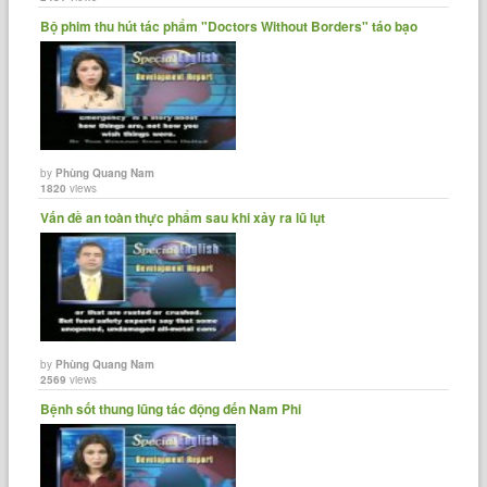
Bộ phim thu hút tác phẩm "Doctors Without Borders" táo bạo
by
Phùng Quang Nam
1820
views
Vấn đề an toàn thực phẩm sau khi xảy ra lũ lụt
by
Phùng Quang Nam
2569
views
Bệnh sốt thung lũng tác động đến Nam Phi