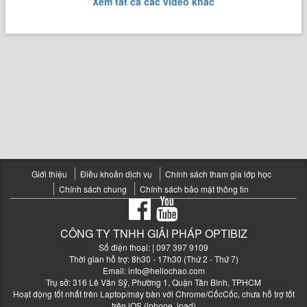
Xem tất cả các video khác
Giới thiệu
Điều khoản dịch vụ
Chính sách tham gia lớp học
Chính sách chung
Chính sách bảo mật thông tin
CÔNG TY TNHH GIẢI PHÁP OPTIBIZ
Số điện thoại:
| 097 397 9109
Thời gian hỗ trợ: 8h30 - 17h30 (Thứ 2 - Thứ 7)
Email:
info@hellochao.com
Trụ sở: 316 Lê Văn Sỹ, Phường 1, Quận Tân Bình, TPHCM
Hoạt động tốt nhất trên Laptop/máy bàn với Chrome/CốcCốc, chưa hỗ trợ tốt
trên iOS (iphone, ipad)