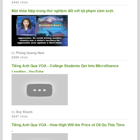
2442
views
Một thỏa hiệp trong thử nghiệm đối với tội phạm xâm lượt.
by
Phùng Quang Nam
2269
views
Tiếng Anh Qua VOA - College Students Get Into Microfinance
Lending - YouTube
by
Duy Khanh
2247
views
Tiếng Anh Qua VOA - How High Will the Price of Oil Go This Time
-......