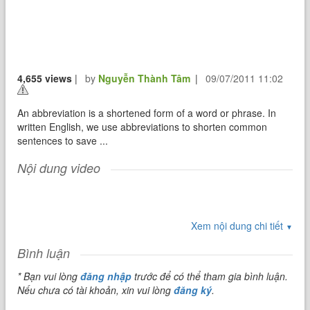
4,655 views
|
by
Nguyễn Thành Tâm
|
09/07/2011 11:02
An abbreviation is a shortened form of a word or phrase. In
written English, we use abbreviations to shorten common
sentences to save ...
Nội dung video
Xem nội dung chi tiết
▼
Bình luận
* Bạn vui lòng
đăng nhập
trước để có thể tham gia bình luận.
Nếu chưa có tài khoản, xin vui lòng
đăng ký
.