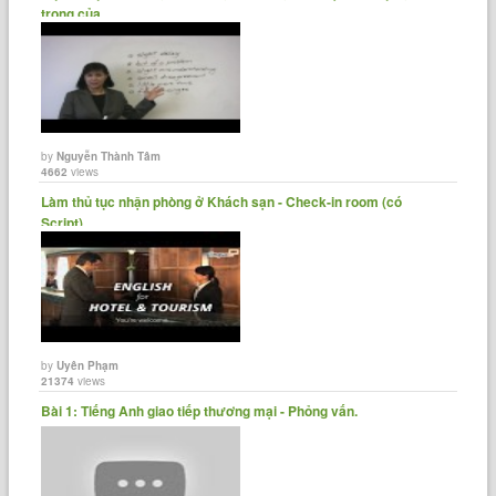
trọng của......
by
Nguyễn Thành Tâm
4662
views
Làm thủ tục nhận phòng ở Khách sạn - Check-in room (có
Script)
by
Uyên Phạm
21374
views
Bài 1: Tiếng Anh giao tiếp thương mại - Phỏng vấn.