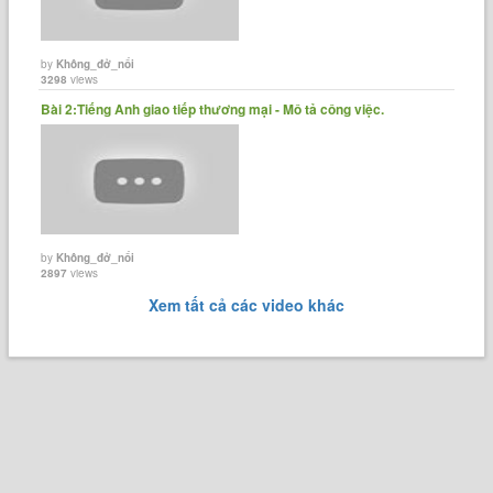
by
Không_đở_nổi
3298
views
Bài 2:Tiếng Anh giao tiếp thương mại - Mô tả công việc.
by
Không_đở_nổi
2897
views
Xem tất cả các video khác