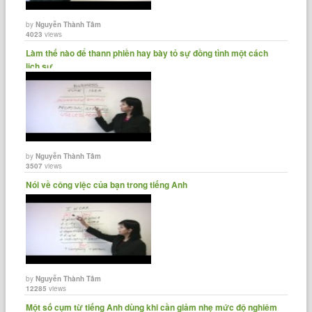
by
Nguyễn Thành Tâm
4023
views
Làm thế nào để thann phiền hay bày tỏ sự đồng tình một cách
lịch sự......
by
Nguyễn Thành Tâm
3507
views
Nói về công việc của bạn trong tiếng Anh
by
Nguyễn Thành Tâm
12285
views
Một số cụm từ tiếng Anh dùng khi cần giảm nhẹ mức độ nghiêm