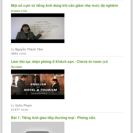
Một số cụm từ tiếng Anh dùng khi cần giảm nhẹ mức độ nghiêm
trọng của......
by
Nguyễn Thành Tâm
4663
views
Làm thủ tục nhận phòng ở Khách sạn - Check-in room (có
Script)
by
Uyên Phạm
21377
views
Bài 1: Tiếng Anh giao tiếp thương mại - Phỏng vấn.