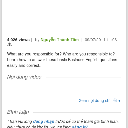
4,026 views
|
by
Nguyễn Thành Tâm
|
09/07/2011 11:03
What are you responsible for? Who are you responsible to?
Learn how to answer these basic Business English questions
easily and correct...
Nội dung video
Xem nội dung chi tiết
▼
Bình luận
* Bạn vui lòng
đăng nhập
trước để có thể tham gia bình luận.
Nếu chưa có tài khoản, xin vui lòng
đăng ký
.