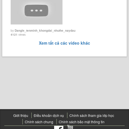
by
Dangle_tenminh_khongdai_nhuthe_naydau
4121
views
Xem tất cả các video khác
Giới thiệu
Điều khoản dịch vụ
Chính sách tham gia lớp học
Chính sách chung
Chính sách bảo mật thông tin