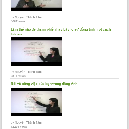
by
Nguyễn Thành Tâm
4087
views
Làm thế nào để thann phiền hay bày tỏ sự đồng tình một cách
lịch sự......
by
Nguyễn Thành Tâm
3511
views
Nói về công việc của bạn trong tiếng Anh
by
Nguyễn Thành Tâm
12291
views