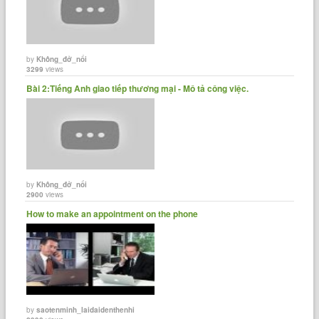
by
Không_đở_nổi
3299
views
Bài 2:Tiếng Anh giao tiếp thương mại - Mô tả công việc.
by
Không_đở_nổi
2900
views
How to make an appointment on the phone
by
saotenminh_laidaidenthenhi