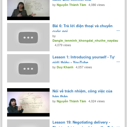
by
4,086 views
Nguyễn Thành Tâm
Bài 6: Trả lời điện thoại và chuyển
cuộc gọi.
by
Dangle_tenminh_khongdai_nhuthe_naydau
4,079 views
Lesson 1: Introducing yourself - Tự
giới thiệu - YouTube
by
4,057 views
Duy Khanh
Nói về trách nhiệm, công việc của
bản thân
by
4,024 views
Nguyễn Thành Tâm
Lesson 19: Negotiating delivery -