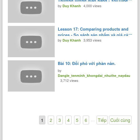
Thương lượng giao hàng - YouTube
by
4,000 views
Duy Khanh
Lesson 17: Comparing products and
prices - So sánh sản phẩm và giá cả
by
3,953 views
- YouTube
Duy Khanh
Bài 10: Đối phó với phàn nàn.
by
Dangle_tenminh_khongdai_nhuthe_naydau
3,712 views
...
1
2
3
4
5
6
Tiếp
Cuối cùng