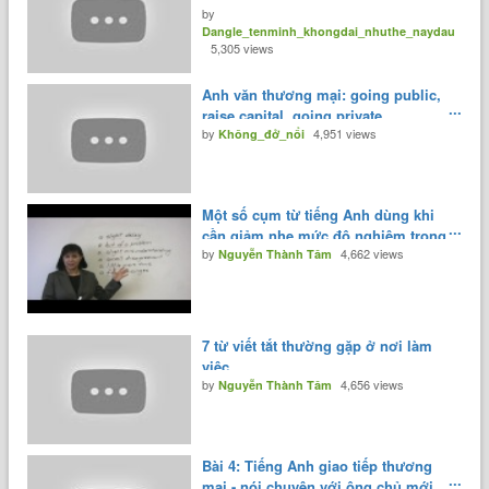
by
Dangle_tenminh_khongdai_nhuthe_naydau
5,305 views
Anh văn thương mại: going public,
raise capital, going private.
by
4,951 views
Không_đở_nổi
Một số cụm từ tiếng Anh dùng khi
cần giảm nhẹ mức độ nghiêm trọng
by
4,662 views
của vấn đề
Nguyễn Thành Tâm
7 từ viết tắt thường gặp ở nơi làm
việc
by
4,656 views
Nguyễn Thành Tâm
Bài 4: Tiếng Anh giao tiếp thương
mại - nói chuyện với ông chủ mới