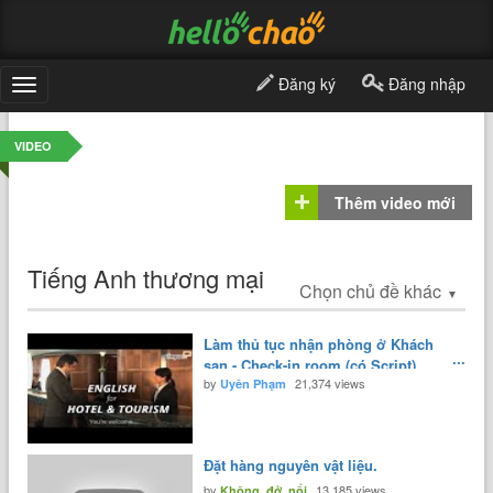
Đăng ký
Đăng nhập
Toggle
navigation
VIDEO
Thêm video mới
Tiếng Anh thương mại
Chọn chủ đề khác
▼
Làm thủ tục nhận phòng ở Khách
sạn - Check-in room (có Script)
by
21,374 views
Uyên Phạm
Đặt hàng nguyên vật liệu.
by
13,185 views
Không_đở_nổi