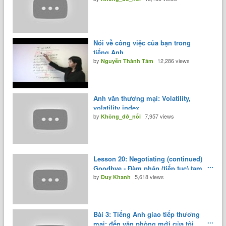
Nói về công việc của bạn trong
tiếng Anh
by
12,286 views
Nguyễn Thành Tâm
Anh văn thương mại: Volatility,
volatility index.
by
7,957 views
Không_đở_nổi
Lesson 20: Negotiating (continued)
Goodbye - Đàm phán (tiếp tục) tạm
by
5,618 views
biệt - YouTube
Duy Khanh
Bài 3: Tiếng Anh giao tiếp thương
mại: đến văn phòng mới của tôi.