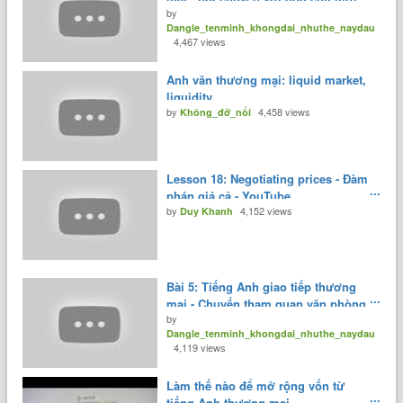
by
của tôi.
Dangle_tenminh_khongdai_nhuthe_naydau
4,467 views
Anh văn thương mại: liquid market,
liquidity.
by
4,458 views
Không_đở_nổi
Lesson 18: Negotiating prices - Đàm
phán giá cả - YouTube
by
4,152 views
Duy Khanh
Bài 5: Tiếng Anh giao tiếp thương
mại - Chuyến tham quan văn phòng.
by
Dangle_tenminh_khongdai_nhuthe_naydau
4,119 views
Làm thế nào để mở rộng vốn từ
tiếng Anh thương mại