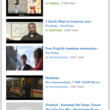
by
2,538 views
sillyboy
2 Quick Ways to Improve your
English - YouTube
by
2,529 views
leanhtuan
Free English headway elamentary -
YouTube
by
2,521 views
shooting stars
Headway-
Pre.Intermediate.1.THE.STATION.avi
by
2,507 views
- YouTube
shooting stars
[Vietsub - Karaoke] Get Down (Youre
The One For Me) - Backstreet Boys -