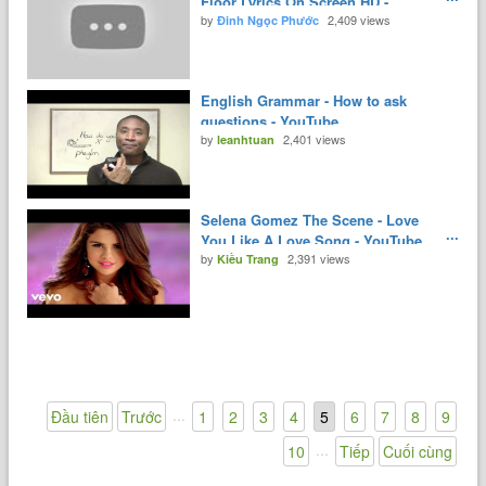
Floor Lyrics On Screen HD -
by
2,409 views
YouTube
Đinh Ngọc Phước
English Grammar - How to ask
questions - YouTube
by
2,401 views
leanhtuan
Selena Gomez The Scene - Love
You Like A Love Song - YouTube
by
2,391 views
Kiều Trang
...
Đầu tiên
Trước
1
2
3
4
5
6
7
8
9
...
10
Tiếp
Cuối cùng