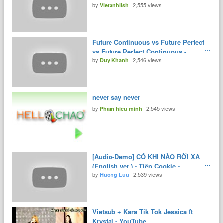
by
2,555 views
Vietanhlish
Future Continuous vs Future Perfect
vs Future Perfect Continuous -
by
2,546 views
English Tenses Lesson 9 - YouTube
Duy Khanh
never say never
by
2,545 views
Pham hieu minh
[Audio-Demo] CÓ KHI NÀO RỜI XA
(English ver.) - Tiên Cookie -
by
2,539 views
YouTube
Huong Luu
Vietsub + Kara Tik Tok Jessica ft
Krystal - YouTube