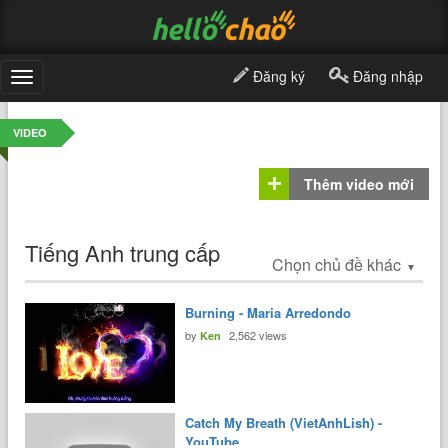
Đăng ký
Đăng nhập
Toggle
navigation
VIDEO
Thêm video mới
Tiếng Anh trung cấp
Chọn chủ đề khác
▼
Burning - Maria Arredondo
by
2,562 views
Ken
Catch My Breath (VietAnhLish) -
YouTube