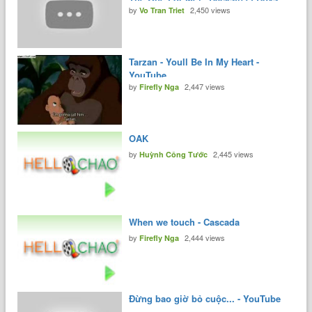
by
2,450 views
YouTube
Vo Tran Triet
Tarzan - Youll Be In My Heart -
YouTube
by
2,447 views
Firefly Nga
OAK
by
2,445 views
Huỳnh Công Tước
When we touch - Cascada
by
2,444 views
Firefly Nga
Đừng bao giờ bỏ cuộc... - YouTube