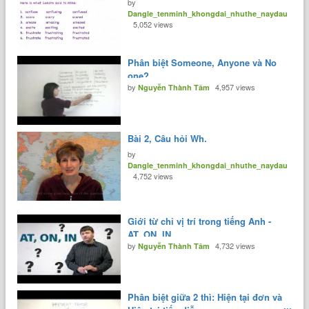
by
Dangle_tenminh_khongdai_nhuthe_naydau
5,052 views
Phân biệt Someone, Anyone và No
one?
by
4,957 views
Nguyễn Thành Tâm
Bài 2, Câu hỏi Wh.
by
Dangle_tenminh_khongdai_nhuthe_naydau
4,752 views
Giới từ chỉ vị trí trong tiếng Anh -
AT, ON, IN
by
4,732 views
Nguyễn Thành Tâm
Phân biệt giữa 2 thì: Hiện tại đơn và