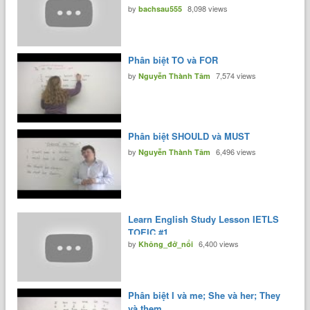
by
8,098 views
bachsau555
Phân biệt TO và FOR
by
7,574 views
Nguyễn Thành Tâm
Phân biệt SHOULD và MUST
by
6,496 views
Nguyễn Thành Tâm
Learn English Study Lesson IETLS
TOEIC #1
by
6,400 views
Không_đở_nổi
Phân biệt I và me; She và her; They
và them