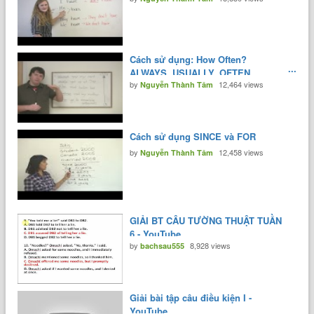
Cách sử dụng: How Often?
ALWAYS, USUALLY, OFTEN,
by
12,464 views
SOMETIMES, NEVER
Nguyễn Thành Tâm
Cách sử dụng SINCE và FOR
by
12,458 views
Nguyễn Thành Tâm
GIẢI BT CÂU TƯỜNG THUẬT TUẦN
6 - YouTube
by
8,928 views
bachsau555
Giải bài tập câu điều kiện I -
YouTube