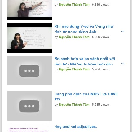
by
6,296 views
Nguyễn Thành Tâm
Khi nào dùng V-ed và V-ing như
tính từ trong tiếng Anh
by
5,965 views
Nguyễn Thành Tâm
So sánh hơn và so sánh nhất với
tính từ - Những trường hợp đặc
by
5,704 views
biệt.
Nguyễn Thành Tâm
Dạng phủ định của MUST và HAVE
TO
by
5,585 views
Nguyễn Thành Tâm
-ing and -ed adjectives.