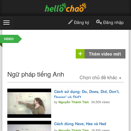
Đăng ký
Đăng nhập
Toggle
navigation
VIDEO
Thêm video mới
Ngữ pháp tiếng Anh
Chọn chủ đề khác
▼
Cách sử dụng: Do, Does, Did, Don't,
Doesn' và Did't
by
34,509 views
Nguyễn Thành Tâm
Cách dùng Have, Has và Had
by
18,830 views
Nguyễn Thành Tâm