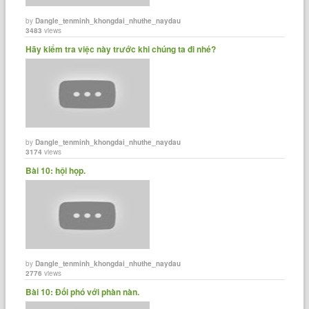
by
Dangle_tenminh_khongdai_nhuthe_naydau
3483
views
Hãy kiểm tra việc này trước khi chúng ta đi nhé?
by
Dangle_tenminh_khongdai_nhuthe_naydau
3174
views
Bài 10: hội họp.
by
Dangle_tenminh_khongdai_nhuthe_naydau
2776
views
Bài 10: Đối phó với phàn nàn.