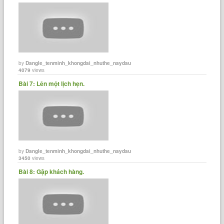
by
Dangle_tenminh_khongdai_nhuthe_naydau
4079
views
Bài 7: Lên một lịch hẹn.
by
Dangle_tenminh_khongdai_nhuthe_naydau
3450
views
Bài 8: Gặp khách hàng.