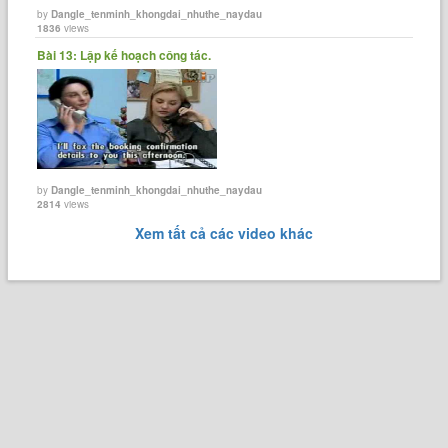
by
Dangle_tenminh_khongdai_nhuthe_naydau
1836
views
Bài 13: Lập kế hoạch công tác.
by
Dangle_tenminh_khongdai_nhuthe_naydau
2814
views
Xem tất cả các video khác