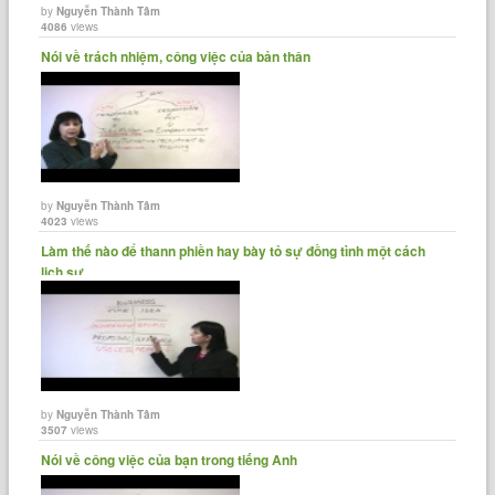
by
Nguyễn Thành Tâm
4086
views
Nói về trách nhiệm, công việc của bản thân
by
Nguyễn Thành Tâm
4023
views
Làm thế nào để thann phiền hay bày tỏ sự đồng tình một cách
lịch sự......
by
Nguyễn Thành Tâm
3507
views
Nói về công việc của bạn trong tiếng Anh