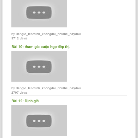
by
Dangle_tenminh_khongdai_nhuthe_naydau
3712
views
Bài 10: tham gia cuộc họp tiếp thị.
by
Dangle_tenminh_khongdai_nhuthe_naydau
2797
views
Bài 12: Định giá.