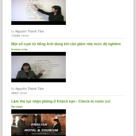
by
Nguyễn Thành Tâm
12285
views
Một số cụm từ tiếng Anh dùng khi cần giảm nhẹ mức độ nghiêm
trọng của......
by
Nguyễn Thành Tâm
4662
views
Làm thủ tục nhận phòng ở Khách sạn - Check-in room (có
Script)