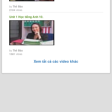
by
Thế Bảo
2104
views
Unit 1 Học tiếng Anh 10.
by
Thế Bảo
1581
views
Xem tất cả các video khác