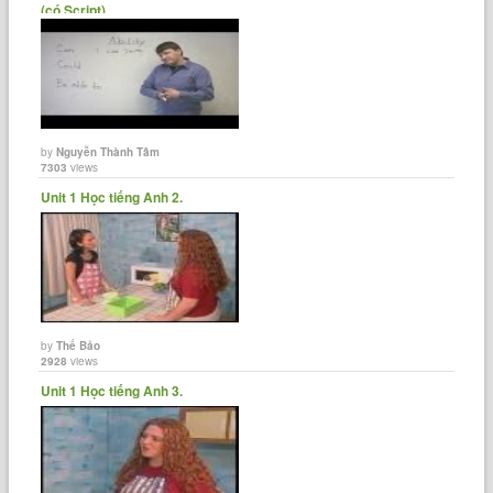
(có Script)
by
Nguyễn Thành Tâm
7303
views
Unit 1 Học tiếng Anh 2.
by
Thế Bảo
2928
views
Unit 1 Học tiếng Anh 3.