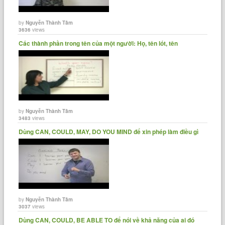
by
Nguyễn Thành Tâm
3636
views
Các thành phần trong tên của một người: Họ, tên lót, tên
by
Nguyễn Thành Tâm
3483
views
Dùng CAN, COULD, MAY, DO YOU MIND để xin phép làm điều gì
by
Nguyễn Thành Tâm
3037
views
Dùng CAN, COULD, BE ABLE TO để nói về khả năng của ai đó