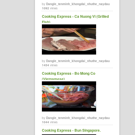
by
Dangle_tenminh_khongdai_nhuthe_naydau
1092
views
Cooking Express - Ca Nuong Vi (Grilled
Fish)
by
Dangle_tenminh_khongdai_nhuthe_naydau
1454
views
Cooking Express - Bo Mong Co
(Vietnamese)
by
Dangle_tenminh_khongdai_nhuthe_naydau
1044
views
Cooking Express - Bun Singapore.