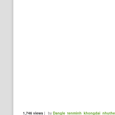
1,746 views
|
by
Dangle_tenminh_khongdai_nhuth