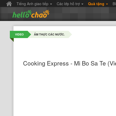
Tiếng Anh giao tiếp
Các lớp hỗ trợ
Quà tặng
B
VIDEO
ẨM THỰC CÁC NƯỚC.
Cooking Express - Mi Bo Sa Te (V