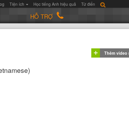
log
Tiện ích
Học tiếng Anh hiệu quả
Từ điển
HỖ TRỢ
Thêm video
ietnamese)