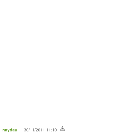
e_naydau
|
30/11/2011 11:10