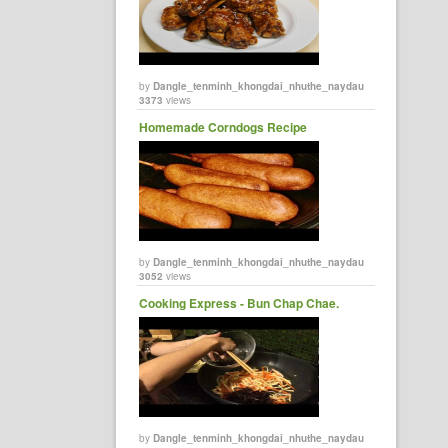
by
Dangle_tenminh_khongdai_nhuthe_naydau
3373
views
Homemade Corndogs Recipe
by
Dangle_tenminh_khongdai_nhuthe_naydau
3052
views
Cooking Express - Bun Chap Chae.
by
Dangle_tenminh_khongdai_nhuthe_naydau