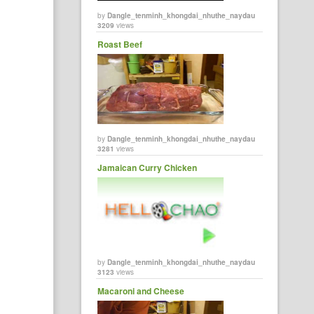
by
Dangle_tenminh_khongdai_nhuthe_naydau
3209
views
Roast Beef
by
Dangle_tenminh_khongdai_nhuthe_naydau
3281
views
Jamaican Curry Chicken
by
Dangle_tenminh_khongdai_nhuthe_naydau
3123
views
Macaroni and Cheese