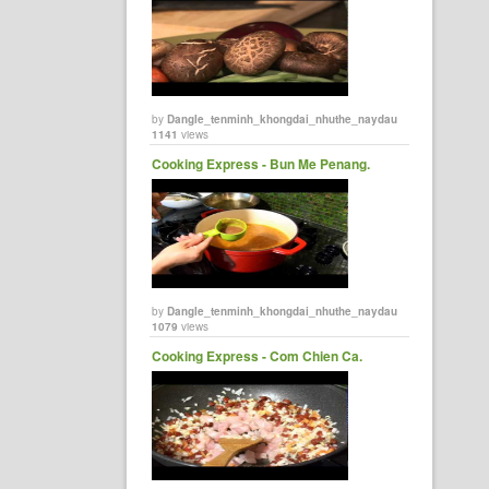
by
Dangle_tenminh_khongdai_nhuthe_naydau
1141
views
Cooking Express - Bun Me Penang.
by
Dangle_tenminh_khongdai_nhuthe_naydau
1079
views
Cooking Express - Com Chien Ca.