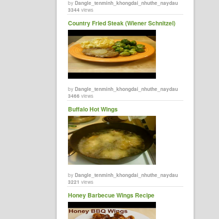
by
Dangle_tenminh_khongdai_nhuthe_naydau
3344
views
Country Fried Steak (Wiener Schnitzel)
by
Dangle_tenminh_khongdai_nhuthe_naydau
3466
views
Buffalo Hot Wings
by
Dangle_tenminh_khongdai_nhuthe_naydau
3221
views
Honey Barbecue Wings Recipe