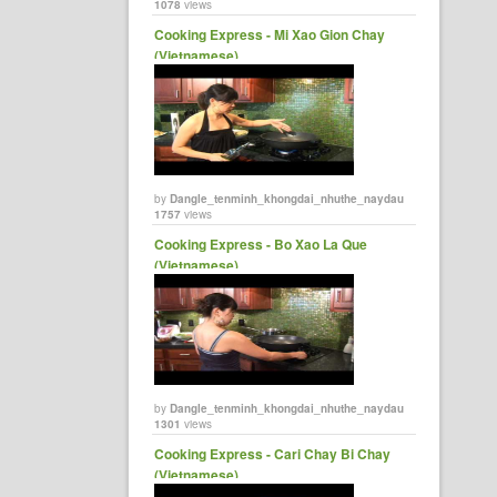
1078
views
Cooking Express - Mi Xao Gion Chay
(Vietnamese)
by
Dangle_tenminh_khongdai_nhuthe_naydau
1757
views
Cooking Express - Bo Xao La Que
(Vietnamese)
by
Dangle_tenminh_khongdai_nhuthe_naydau
1301
views
Cooking Express - Cari Chay Bi Chay
(Vietnamese)