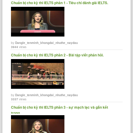
Chuẩn bị cho kỳ thi IELTS phần 1 - Tiêu chí đánh giá IELTS.
by
Dangle_tenminh_khongdai_nhuthe_naydau
3944
views
‪Chuẩn bị cho kỳ thi IELTS phần 2 - Bài tập viết phản hồi.
by
Dangle_tenminh_khongdai_nhuthe_naydau
3337
views
Chuẩn bị cho kỳ thi IELTS phần 3 - sự mạch lạc và gắn kết
trong......