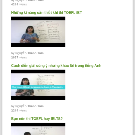
4214
views
Những kĩ năng cần thiết khi thi TOEFL iBT
by
Nguyễn Thành Tâm
2637
views
Cách diễn giải cùng ý nhưng khác lời trong tiếng Anh
by
Nguyễn Thành Tâm
2214
views
Bạn nên thi TOEFL hay IELTS?