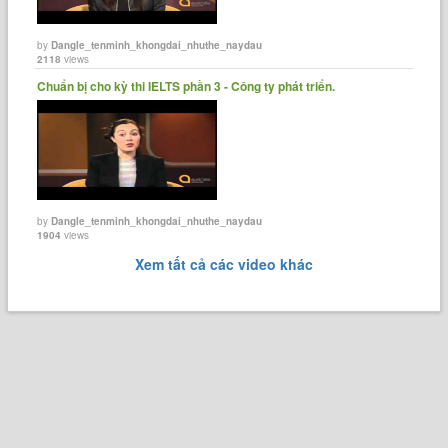
by
Dangle_tenminh_khongdai_nhuthe_naydau
2118
views
‪Chuẩn bị cho kỳ thi IELTS phần 3 - Công ty phát triển.
by
Dangle_tenminh_khongdai_nhuthe_naydau
1904
views
Xem tất cả các video khác