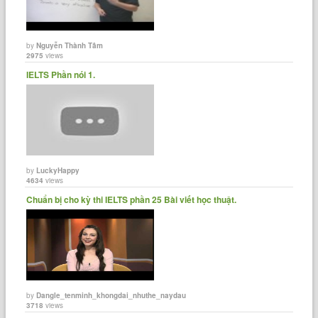
by
Nguyễn Thành Tâm
2975
views
IELTS Phần nói 1.
by
LuckyHappy
4634
views
Chuẩn bị cho kỳ thi IELTS phần 25 Bài viết học thuật.
by
Dangle_tenminh_khongdai_nhuthe_naydau
3718
views