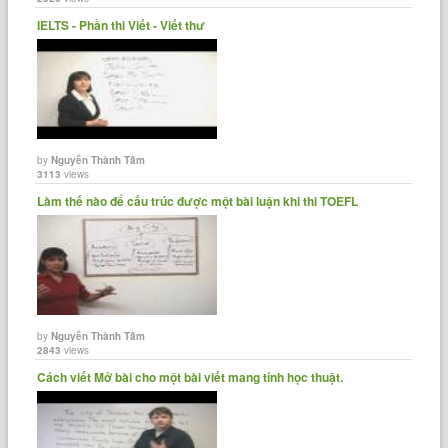
IELTS - Phần thi Viết - Viết thư
by
Nguyễn Thành Tâm
3113
views
Làm thế nào để cấu trúc được một bài luận khi thi TOEFL
by
Nguyễn Thành Tâm
2843
views
Cách viết Mở bài cho một bài viết mang tính học thuật.