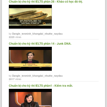
‪Chuẩn bị cho kỳ thi IELTS phần 26 - Khảo cổ học đô thị.
by
Dangle_tenminh_khongdai_nhuthe_naydau
2225
views
‪Chuẩn bị cho kỳ thi IELTS phần 14 - Junk DNA.
by
Dangle_tenminh_khongdai_nhuthe_naydau
2017
views
‪Chuẩn bị cho kỳ thi IELTS phần1 - Kiểm tra mắt.