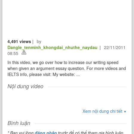
4,491 views
|
by
Dangle_tenminh_khongdai_nhuthe_naydau
|
22/11/2011
08:55
In this video, we go over how to increase our writing speed
when given an argument essay question. For more videos and
IELTS info, please visit: My website: ...
Nội dung video
Xem nội dung chi tiết
▼
Bình luận
* Bạn vui lòng
đăng nhập
trước để có thể tham gia bình luận.