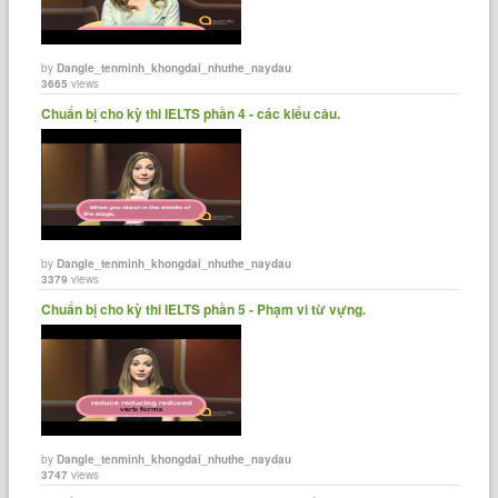
by
Dangle_tenminh_khongdai_nhuthe_naydau
3665
views
Chuẩn bị cho kỳ thi IELTS phần 4 - các kiểu câu.
by
Dangle_tenminh_khongdai_nhuthe_naydau
3379
views
Chuẩn bị cho kỳ thi IELTS phần 5 - Phạm vi từ vựng.
by
Dangle_tenminh_khongdai_nhuthe_naydau
3747
views