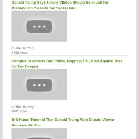
Donald Trump Says Hillary Clinton Should Be In Jail For
Mishandling Classify Top Secret Info......
by
Hòa Trương
1152
views
Campus Craziness Ban Police, Napping 101, Bias Against Bias
On The Record......
by
Hòa Trương
1087
views
Brit Hume Tweeted That Donald Trump Won Debate Viewer
Respond On The......