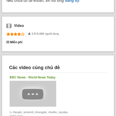
Nếu chưa có tài khoản, xin vui lòng
đăng ký
.
Video
2,816,666 người dùng
Miễn phí
Các video cùng chủ đề
BBC News - World News Today.
by
Dangle_tenminh_khongdai_nhuthe_naydau
7167
views