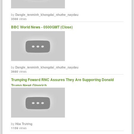
by
Dangle_tenminh_khongdai_nhuthe_naydau
3566
views
BBC World News - 0500GMT (Close)
by
Dangle_tenminh_khongdai_nhuthe_naydau
3680
views
Trumping Foward RNC Assures They Are Supporting Donald
Trump Newt Gingrich ......
by
Hòa Trương
1159
views