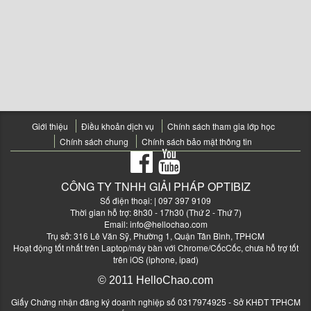
Giới thiệu
Điều khoản dịch vụ
Chính sách tham gia lớp học
Chính sách chung
Chính sách bảo mật thông tin
CÔNG TY TNHH GIẢI PHÁP OPTIBIZ
Số điện thoại:
| 097 397 9109
Thời gian hỗ trợ: 8h30 - 17h30 (Thứ 2 - Thứ 7)
Email:
info@hellochao.com
Trụ sở: 316 Lê Văn Sỹ, Phường 1, Quận Tân Bình, TPHCM
Hoạt động tốt nhất trên Laptop/máy bàn với Chrome/CốcCốc, chưa hỗ trợ tốt
trên iOS (iphone, ipad)
© 2011 HelloChao.com
Giấy Chứng nhận đăng ký doanh nghiệp số 0317974925 - Sở KHĐT TPHCM