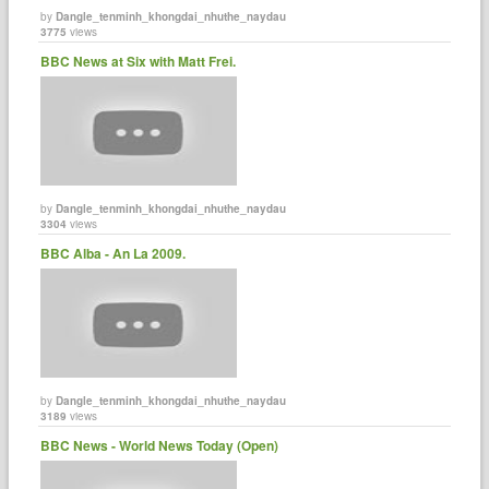
by
Dangle_tenminh_khongdai_nhuthe_naydau
3775
views
BBC News at Six with Matt Frei.
by
Dangle_tenminh_khongdai_nhuthe_naydau
3304
views
BBC Alba - An La 2009.
by
Dangle_tenminh_khongdai_nhuthe_naydau
3189
views
BBC News - World News Today (Open)