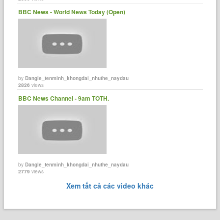
BBC News - World News Today (Open)
by
Dangle_tenminh_khongdai_nhuthe_naydau
2826
views
BBC News Channel - 9am TOTH.
by
Dangle_tenminh_khongdai_nhuthe_naydau
2779
views
Xem tất cả các video khác