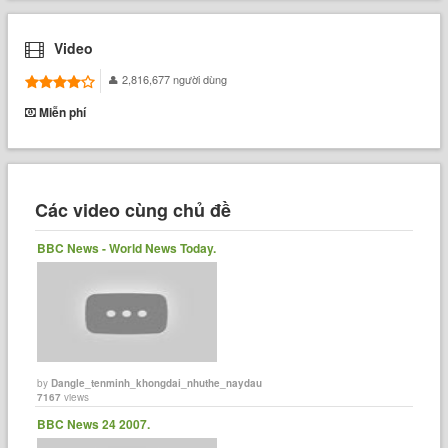
Video
2,816,677 người dùng
Miễn phí
Các video cùng chủ đề
BBC News - World News Today.
by
Dangle_tenminh_khongdai_nhuthe_naydau
7167
views
BBC News 24 2007.