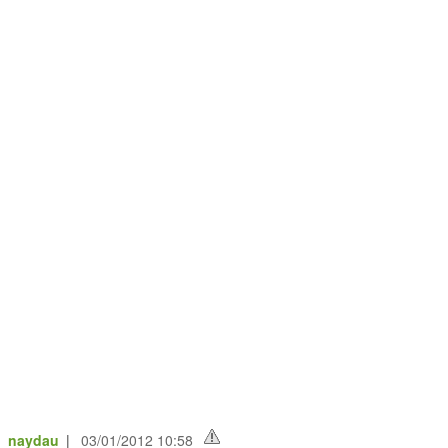
e_naydau
|
03/01/2012 10:58