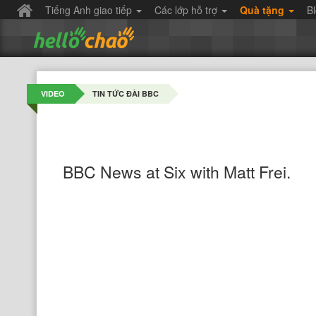
Tiếng Anh giao tiếp
Các lớp hỗ trợ
Quà tặng
B
VIDEO
TIN TỨC ĐÀI BBC
BBC News at Six with Matt Frei.