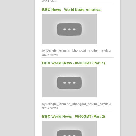
4368
views
BBC News - World News America.
by
Dangle_tenminh_khongdai_nhuthe_naydau
3635
views
BBC World News - 0500GMT (Part 1)
by
Dangle_tenminh_khongdai_nhuthe_naydau
3762
views
BBC World News - 0500GMT (Part 2)