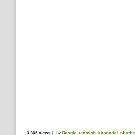
3,305 views
|
by
Dangle_tenminh_khongdai_nhuth