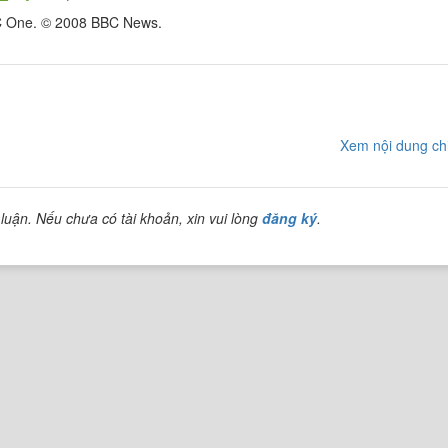
BC One. © 2008 BBC News.
Xem nội dung chi
luận. Nếu chưa có tài khoản, xin vui lòng
đăng ký
.