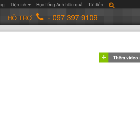
log
Tiện ích
Học tiếng Anh hiệu quả
Từ điển
- 097 397 9109
HỖ TRỢ
Thêm video