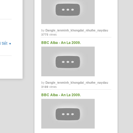
by
Dangle_tenminh_khongdai_nhuthe_naydau
3775
views
BBC Alba - An La 2009.
 tiết
▼
by
Dangle_tenminh_khongdai_nhuthe_naydau
3189
views
BBC Alba - An La 2009.