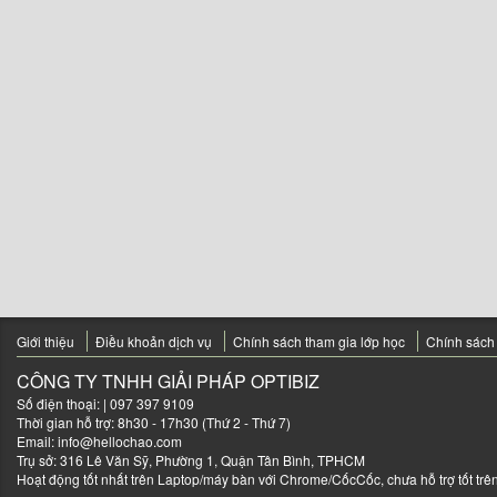
Giới thiệu
Điều khoản dịch vụ
Chính sách tham gia lớp học
Chính sách
CÔNG TY TNHH GIẢI PHÁP OPTIBIZ
Số điện thoại:
| 097 397 9109
Thời gian hỗ trợ: 8h30 - 17h30 (Thứ 2 - Thứ 7)
Email:
info@hellochao.com
Trụ sở: 316 Lê Văn Sỹ, Phường 1, Quận Tân Bình, TPHCM
Hoạt động tốt nhất trên Laptop/máy bàn với Chrome/CốcCốc, chưa hỗ trợ tốt trên