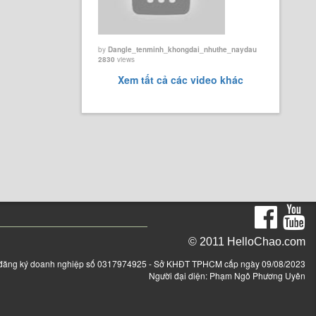
by
Dangle_tenminh_khongdai_nhuthe_naydau
2830
views
Xem tất cả các video khác
© 2011 HelloChao.com
đăng ký doanh nghiệp số 0317974925 - Sở KHĐT TPHCM cấp ngày 09/08/2023
Người đại diện: Phạm Ngô Phương Uyên