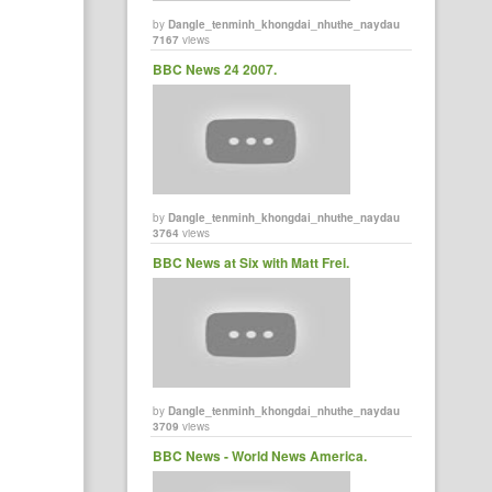
by
Dangle_tenminh_khongdai_nhuthe_naydau
7167
views
BBC News 24 2007.
by
Dangle_tenminh_khongdai_nhuthe_naydau
3764
views
BBC News at Six with Matt Frei.
by
Dangle_tenminh_khongdai_nhuthe_naydau
3709
views
BBC News - World News America.