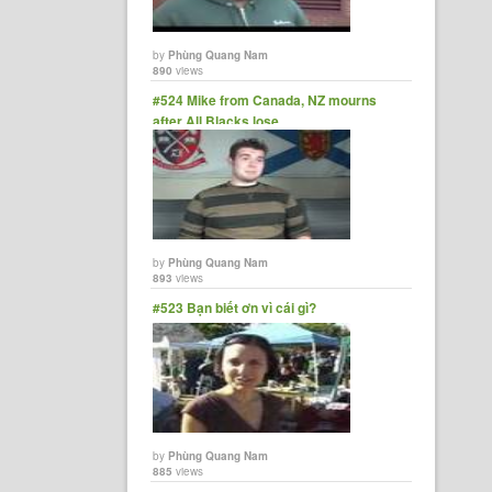
by
Phùng Quang Nam
890
views
#524 Mike from Canada, NZ mourns
after All Blacks lose
by
Phùng Quang Nam
893
views
#523 Bạn biết ơn vì cái gì?
by
Phùng Quang Nam
885
views