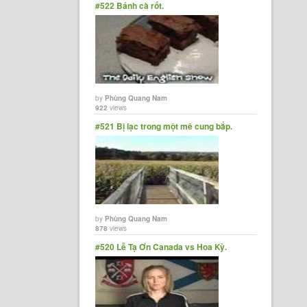
#522 Bánh cà rốt.
by
Phùng Quang Nam
922
views
#521 Bị lạc trong một mê cung bắp.
by
Phùng Quang Nam
878
views
#520 Lễ Tạ Ơn Canada vs Hoa Kỳ.