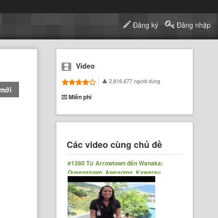
Đăng ký
Đăng nhập
Video
2,816,677 người dùng
 mới
Miễn phí
Các video cùng chủ đề
#1380 Từ Arrowtown đến Wanaka:
Queenstown, Awesome, Kawarau
Bridge Bungy Jumping