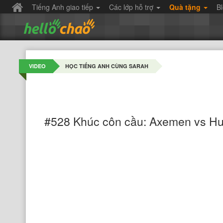
Tiếng Anh giao tiếp
Các lớp hỗ trợ
Quà tặng
B
VIDEO
HỌC TIẾNG ANH CÙNG SARAH
#528 Khúc côn cầu: Axemen vs Hu