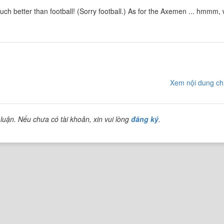
h better than football! (Sorry football.) As for the Axemen ... hmmm, we
Xem nội dung chi
luận. Nếu chưa có tài khoản, xin vui lòng
đăng ký
.