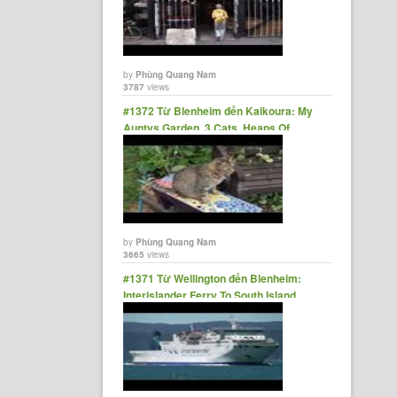
by
Phùng Quang Nam
3787
views
#1372 Từ Blenheim đến Kaikoura: My
Auntys Garden, 3 Cats, Heaps Of
Seals, Salad + Spa
by
Phùng Quang Nam
3665
views
#1371 Từ Wellington đến Blenheim:
Interislander Ferry To South Island,
Sunset Sailing, Kaipupu Point