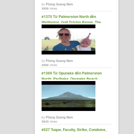
by
Phùng Quang Nam
3856
views
#1370 Từ Palmerston North đến
Wellington, Golf Driving Range, The
Square, Swings, NZs Capital City
by
Phùng Quang Nam
3868
views
#1369 Từ Opunake đến Palmerston
North: Parihaka, Opunake Beach
Carnival, Patea, Bulls
by
Phùng Quang Nam
3635
views
#527 Tuque, Faculty, Strike, Condoms,