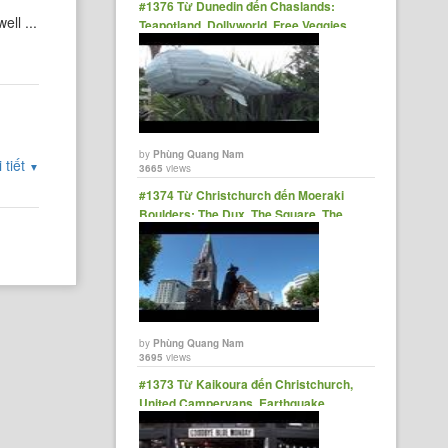
#1376 Từ Dunedin đến Chaslands:
ll ...
Teapotland, Dollyworld, Free Veggies,
The Lost Gypsy Gallery
by
Phùng Quang Nam
 tiết
▼
3665
views
#1374 Từ Christchurch đến Moeraki
Boulders: The Dux, The Square, The
Wizard, Kapa Haka
by
Phùng Quang Nam
3695
views
#1373 Từ Kaikoura đến Christchurch,
United Campervans, Earthquake
Damage, Goodbye Blue Monday.