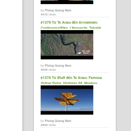
by
Phùng Quang Nam
4410
views
#1379 Từ Te Anau đến Arrowtown:
ConferenceBike, Lifeguards, Takahē,
Steam Train, NZs Longest Lake
by
Phùng Quang Nam
4045
views
#1378 Từ Bluff đến Te Anau: Famous
Yellow Signs, Highway 99, Monkey
Island
by
Phùng Quang Nam
3939
views