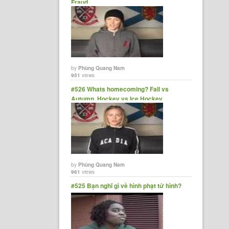
Fraud
by
Phùng Quang Nam
951
views
#526 Whats homecoming? Fall vs
Autumn, Hockey vs Ice Hockey
by
Phùng Quang Nam
961
views
#525 Bạn nghĩ gì về hình phạt tử hình?