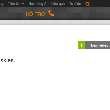
log
Tiện ích
Học tiếng Anh hiệu quả
Từ điển
HỖ TRỢ
Thêm video
skies.