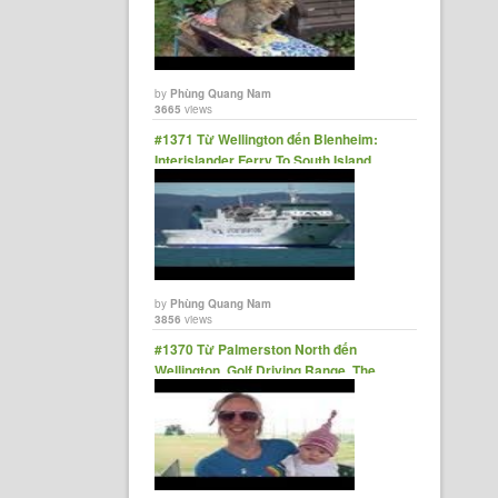
by
Phùng Quang Nam
3665
views
#1371 Từ Wellington đến Blenheim:
Interislander Ferry To South Island,
Sunset Sailing, Kaipupu Point
by
Phùng Quang Nam
3856
views
#1370 Từ Palmerston North đến
Wellington, Golf Driving Range, The
Square, Swings, NZs Capital City