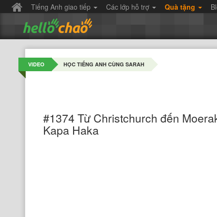
Tiếng Anh giao tiếp
Các lớp hỗ trợ
Quà tặng
B
VIDEO
HỌC TIẾNG ANH CÙNG SARAH
#1374 Từ Christchurch đến Moerak
Kapa Haka