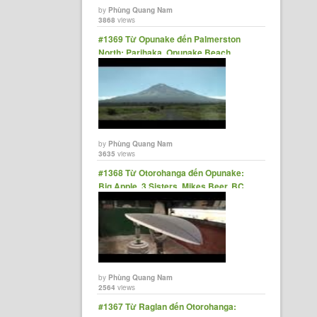
by
Phùng Quang Nam
3868
views
#1369 Từ Opunake đến Palmerston
North: Parihaka, Opunake Beach
Carnival, Patea, Bulls
by
Phùng Quang Nam
3635
views
#1368 Từ Otorohanga đến Opunake:
Big Apple, 3 Sisters, Mikes Beer, BC
Surfboards, Kiwi Holiday Parks
by
Phùng Quang Nam
2564
views
#1367 Từ Raglan đến Otorohanga: