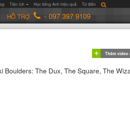
log
Tiện ích
Học tiếng Anh hiệu quả
Từ điển
- 097 397 9109
HỖ TRỢ
Thêm video
i Boulders: The Dux, The Square, The Wiza