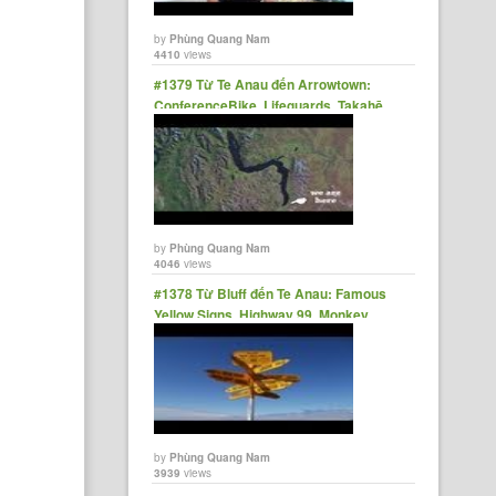
by
Phùng Quang Nam
4410
views
#1379 Từ Te Anau đến Arrowtown:
ConferenceBike, Lifeguards, Takahē,
Steam Train, NZs Longest Lake
by
Phùng Quang Nam
4046
views
#1378 Từ Bluff đến Te Anau: Famous
Yellow Signs, Highway 99, Monkey
Island
by
Phùng Quang Nam
3939
views