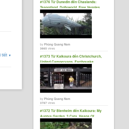
#1376 Từ Dunedin đến Chaslands:
Teapotland, Dollyworld, Free Veggies,
The Lost Gypsy Gallery
by
Phùng Quang Nam
3665
views
 tiết
▼
#1373 Từ Kaikoura đến Christchurch,
United Campervans, Earthquake
Damage, Goodbye Blue Monday.
by
Phùng Quang Nam
3787
views
#1372 Từ Blenheim đến Kaikoura: My
Auntys Garden, 3 Cats, Heaps Of
Seals, Salad + Spa