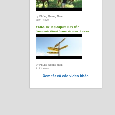
by
Phùng Quang Nam
2341
views
#1364 Từ Taputaputa Bay đến
Opononi: Māori Place Names, Spirits,
Sand Dunes And Tā Moko
by
Phùng Quang Nam
2132
views
Xem tất cả các video khác