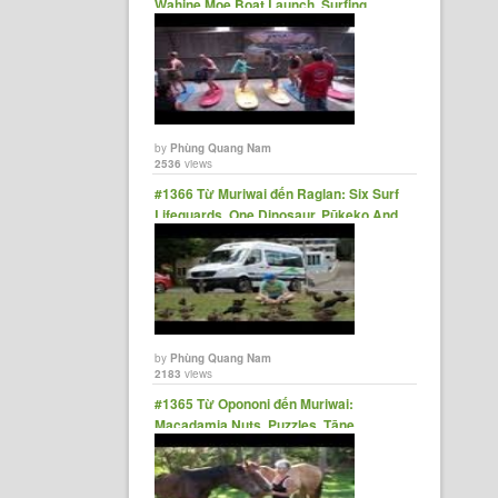
Wahine Moe Boat Launch, Surfing
Lesson In Raglan
by
Phùng Quang Nam
2536
views
#1366 Từ Muriwai đến Raglan: Six Surf
Lifeguards, One Dinosaur, Pūkeko And
Windmills
by
Phùng Quang Nam
2183
views
#1365 Từ Opononi đến Muriwai:
Macadamia Nuts, Puzzles, Tāne
Mahuta, Blah Blah Blah