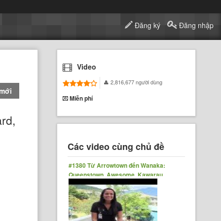
Đăng ký
Đăng nhập
Video
2,816,677 người dùng
 mới
Miễn phí
rd,
Các video cùng chủ đề
#1380 Từ Arrowtown đến Wanaka:
Queenstown, Awesome, Kawarau
Bridge Bungy Jumping