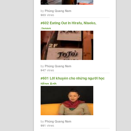
by
Phùng Quang Nam
903
views
#602 Eating Out In Hirafu, Niseko,
Japan
by
Phùng Quang Nam
947
views
#601 Lời khuyên cho những người học
tiếng Anh.
by
Phùng Quang Nam
991
views