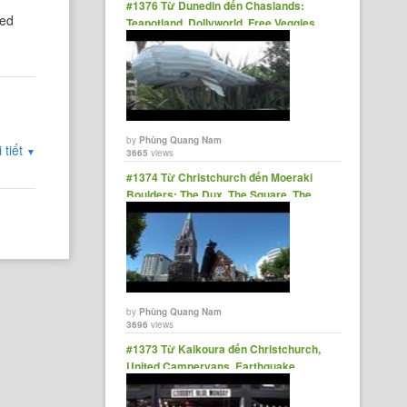
#1376 Từ Dunedin đến Chaslands:
ked
Teapotland, Dollyworld, Free Veggies,
The Lost Gypsy Gallery
by
Phùng Quang Nam
 tiết
▼
3665
views
#1374 Từ Christchurch đến Moeraki
Boulders: The Dux, The Square, The
Wizard, Kapa Haka
by
Phùng Quang Nam
3696
views
#1373 Từ Kaikoura đến Christchurch,
United Campervans, Earthquake
Damage, Goodbye Blue Monday.