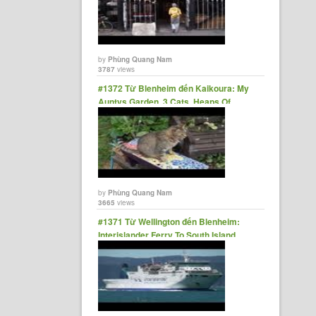
by
Phùng Quang Nam
3787
views
#1372 Từ Blenheim đến Kaikoura: My
Auntys Garden, 3 Cats, Heaps Of
Seals, Salad + Spa
by
Phùng Quang Nam
3665
views
#1371 Từ Wellington đến Blenheim:
Interislander Ferry To South Island,
Sunset Sailing, Kaipupu Point