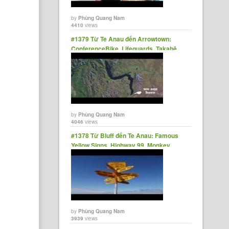
by
Phùng Quang Nam
4410
views
#1379 Từ Te Anau đến Arrowtown:
ConferenceBike, Lifeguards, Takahē,
Steam Train, NZs Longest Lake
by
Phùng Quang Nam
4046
views
#1378 Từ Bluff đến Te Anau: Famous
Yellow Signs, Highway 99, Monkey
Island
by
Phùng Quang Nam
3939
views