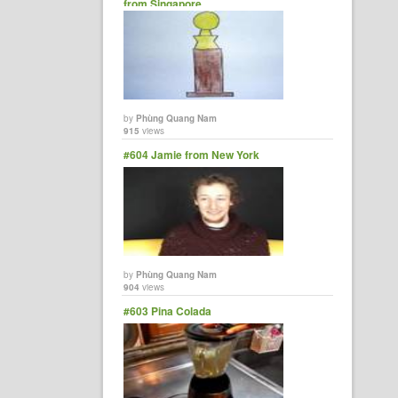
from Singapore
by
Phùng Quang Nam
915
views
#604 Jamie from New York
by
Phùng Quang Nam
904
views
#603 Pina Colada