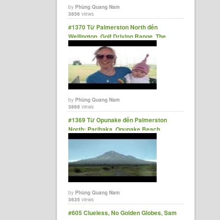
by
Phùng Quang Nam
3856
views
#1370 Từ Palmerston North đến
Wellington, Golf Driving Range, The
Square, Swings, NZs Capital City
by
Phùng Quang Nam
3868
views
#1369 Từ Opunake đến Palmerston
North: Parihaka, Opunake Beach
Carnival, Patea, Bulls
by
Phùng Quang Nam
3635
views
#605 Clueless, No Golden Globes, Sam