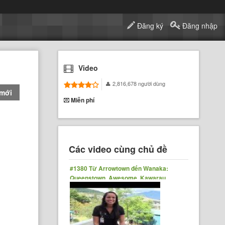
Đăng ký
Đăng nhập
Video
2,816,678 người dùng
 mới
Miễn phí
Các video cùng chủ đề
#1380 Từ Arrowtown đến Wanaka:
Queenstown, Awesome, Kawarau
Bridge Bungy Jumping