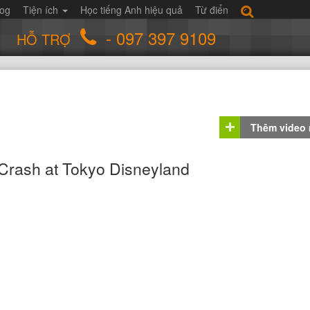
log
Tiện ích
Học tiếng Anh hiệu quả
Từ điển
- 097 397 9109
HỖ TRỢ
Thêm video
Crash at Tokyo Disneyland