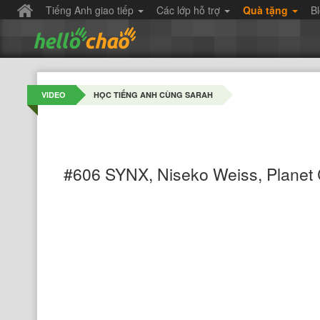
Tiếng Anh giao tiếp
Các lớp hỗ trợ
Quà tặng
B
VIDEO
HỌC TIẾNG ANH CÙNG SARAH
#606 SYNX, Niseko Weiss, Planet 