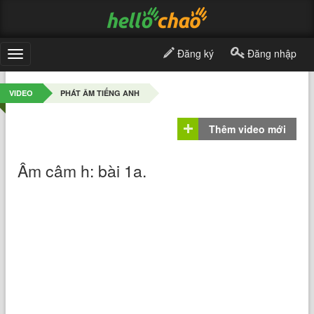
Đăng ký
Đăng nhập
Toggle
navigation
VIDEO
PHÁT ÂM TIẾNG ANH
Thêm video mới
Âm câm h: bài 1a.