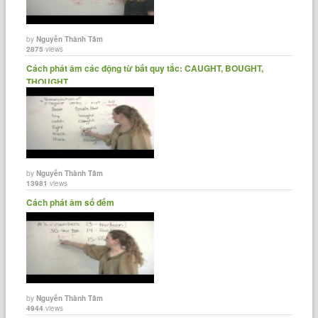
by
Nguyễn Thành Tâm
2875
views
Cách phát âm các động từ bất quy tắc: CAUGHT, BOUGHT,
THOUGHT...
by
Nguyễn Thành Tâm
13981
views
Cách phát âm số đếm
by
Nguyễn Thành Tâm
4944
views