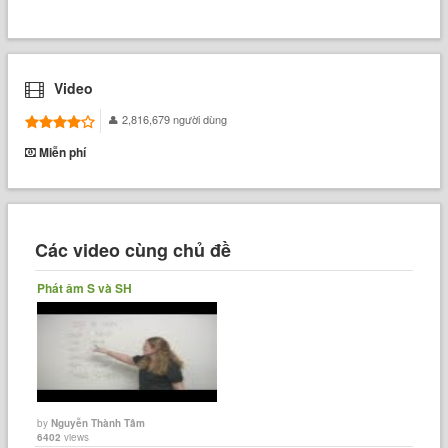
Video
2,816,679 người dùng
Miễn phí
Các video cùng chủ đề
Phát âm S và SH
by
Nguyễn Thành Tâm
6402
views