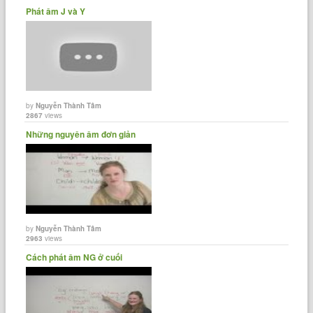
Phát âm J và Y
by
Nguyễn Thành Tâm
2867
views
Những nguyên âm đơn giản
by
Nguyễn Thành Tâm
2963
views
Cách phát âm NG ở cuối