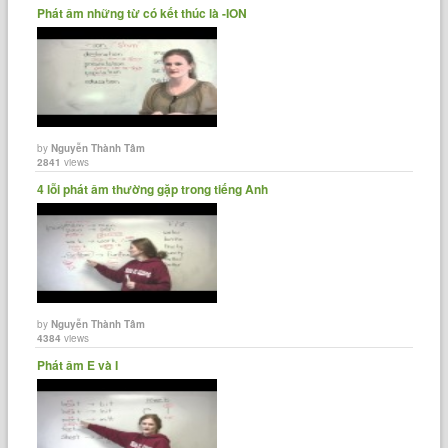
Phát âm những từ có kết thúc là -ION
by
Nguyễn Thành Tâm
2841
views
4 lỗi phát âm thường gặp trong tiếng Anh
by
Nguyễn Thành Tâm
4384
views
Phát âm E và I