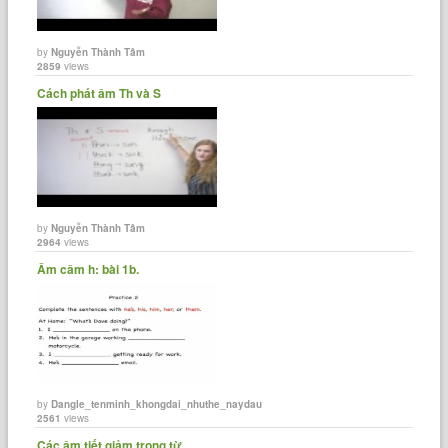
by
Nguyễn Thành Tâm
2859
views
Cách phát âm Th và S
by
Nguyễn Thành Tâm
2964
views
Âm câm h: bài 1b.
by
Dangle_tenminh_khongdai_nhuthe_naydau
2561
views
Các âm tiết giảm trong từ.