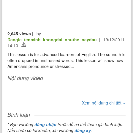
2,645 views
|
by
Dangle_tenminh_khongdai_nhuthe_naydau
|
19/12/2011
14:10
This lesson is for advanced learners of English. The sound h is
often dropped in unstressed words. This lesson will show how
Americans pronounce unstressed...
Nội dung video
Xem nội dung chi tiết
▼
Bình luận
* Bạn vui lòng
đăng nhập
trước để có thể tham gia bình luận.
Nếu chưa có tài khoản, xin vui lòng
đăng ký
.