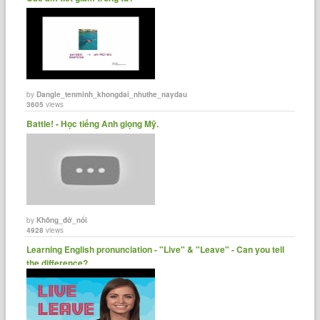
by
Dangle_tenminh_khongdai_nhuthe_naydau
3605
views
Battle! - Học tiếng Anh giọng Mỹ.
by
Không_đở_nổi
4928
views
Learning English pronunciation - "Live" & "Leave" - Can you tell
the difference?