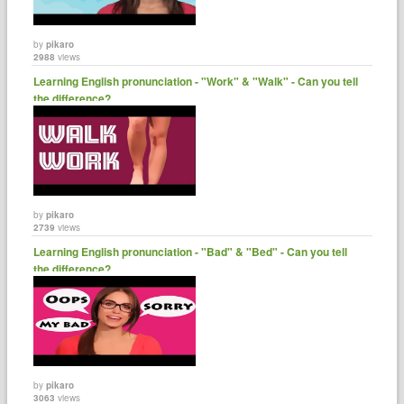
by
pikaro
2988
views
Learning English pronunciation - "Work" & "Walk" - Can you tell
the difference?
by
pikaro
2739
views
Learning English pronunciation - "Bad" & "Bed" - Can you tell
the difference?
by
pikaro
3063
views