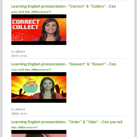
Learning English pronunciation - "Correct" & "Collect" - Can
you tell the difference?
by
pikaro
2616
views
Learning English pronunciation - "Dessert" & "Desert" - Can
you tell the difference?
by
pikaro
2898
views
Learning English pronunciation - "Order" & "Odor" - Can you tell
the difference?