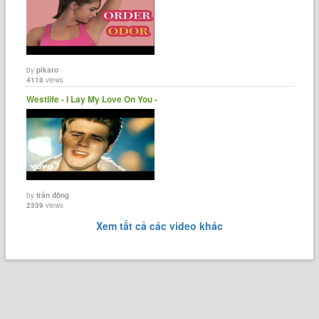
by
pikaro
4118
views
Westlife - I Lay My Love On You -
by
trần đông
2339
views
Xem tất cả các video khác