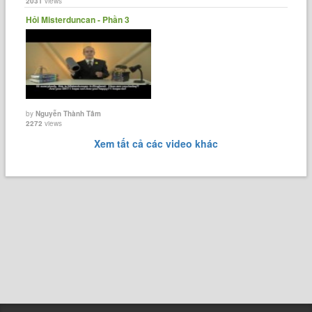
2031
views
Hỏi Misterduncan - Phần 3
by
Nguyễn Thành Tâm
2272
views
Xem tất cả các video khác