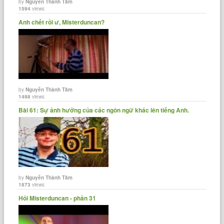
by
Nguyễn Thành Tâm
1594
views
Anh chết rồi ư, Misterduncan?
by
Nguyễn Thành Tâm
1498
views
Bài 61: Sự ảnh hưởng của các ngôn ngữ khác lên tiếng Anh.
by
Nguyễn Thành Tâm
1873
views
Hỏi Misterduncan - phần 31