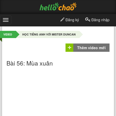
Đăng ký
Đăng nhập
Toggle
navigation
VIDEO
HỌC TIẾNG ANH VỚI MISTER DUNCAN
Thêm video mới
Bài 56: Mùa xuân