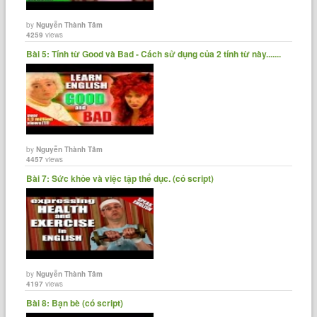
by
Nguyễn Thành Tâm
4259
views
Bài 5: Tính từ Good và Bad - Cách sử dụng của 2 tính từ này.......
by
Nguyễn Thành Tâm
4457
views
Bài 7: Sức khỏe và việc tập thể dục. (có script)
by
Nguyễn Thành Tâm
4197
views
Bài 8: Bạn bè (có script)