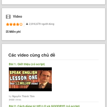
Video
2,816,679 người dùng
Miễn phí
Các video cùng chủ đề
Bài 1: Giới thiệu (có script)
by
Nguyễn Thành Tâm
3430
views
Bài 2: Cách dùng từ HELLO và GOODBYE (có script)