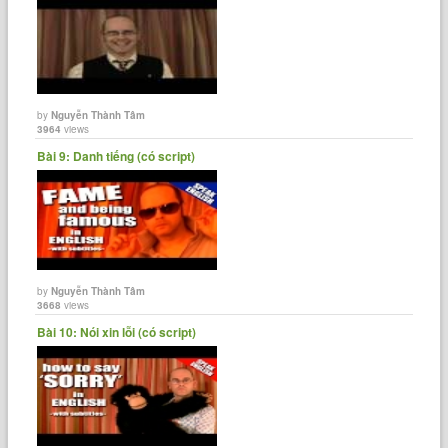
by
Nguyễn Thành Tâm
3964
views
Bài 9: Danh tiếng (có script)
by
Nguyễn Thành Tâm
3668
views
Bài 10: Nói xin lỗi (có script)