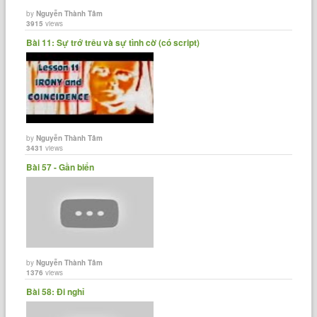
by
Nguyễn Thành Tâm
3915
views
Bài 11: Sự trớ trêu và sự tình cờ (có script)
by
Nguyễn Thành Tâm
3431
views
Bài 57 - Gần biển
by
Nguyễn Thành Tâm
1376
views
Bài 58: Đi nghỉ