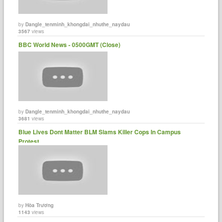
by
Dangle_tenminh_khongdai_nhuthe_naydau
3567
views
BBC World News - 0500GMT (Close)
by
Dangle_tenminh_khongdai_nhuthe_naydau
3681
views
Blue Lives Dont Matter BLM Slams Killer Cops In Campus
Protest......
by
Hòa Trương
1143
views