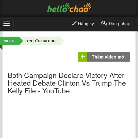
Đăng ký
Đăng nhập
Toggle
navigation
VIDEO
TIN TỨC ĐÀI BBC
Thêm video mới
Both Campaign Declare Victory After
Heated Debate Clinton Vs Trump The
Kelly File - YouTube