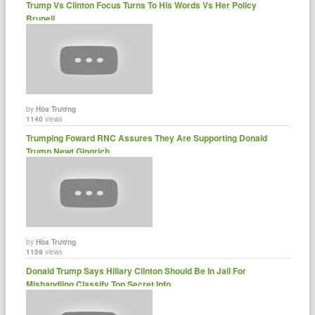
Trump Vs Clinton Focus Turns To His Words Vs Her Policy
Brunell......
by
Hòa Trương
1140
views
Trumping Foward RNC Assures They Are Supporting Donald
Trump Newt Gingrich ......
by
Hòa Trương
1159
views
Donald Trump Says Hillary Clinton Should Be In Jail For
Mishandling Classify Top Secret Info......