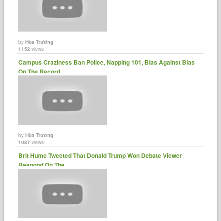
by
Hòa Trương
1152
views
Campus Craziness Ban Police, Napping 101, Bias Against Bias
On The Record......
by
Hòa Trương
1087
views
Brit Hume Tweeted That Donald Trump Won Debate Viewer
Respond On The......