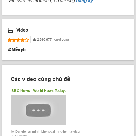
Nếu chưa có tài khoản, xin vui lòng
đăng ký
.
Video
2,816,677 người dùng
Miễn phí
Các video cùng chủ đề
BBC News - World News Today.
by
Dangle_tenminh_khongdai_nhuthe_naydau
7167
views