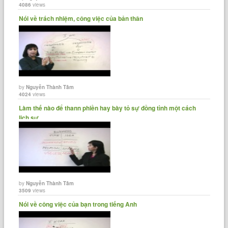
4086
views
Nói về trách nhiệm, công việc của bản thân
by
Nguyễn Thành Tâm
4024
views
Làm thế nào để thann phiền hay bày tỏ sự đồng tình một cách
lịch sự......
by
Nguyễn Thành Tâm
3509
views
Nói về công việc của bạn trong tiếng Anh