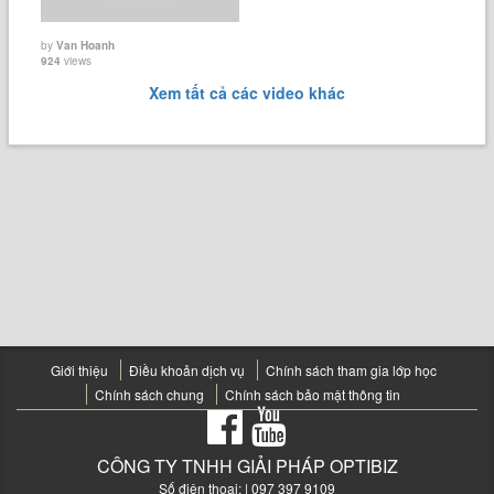
by
Van Hoanh
924
views
Xem tất cả các video khác
Giới thiệu
Điều khoản dịch vụ
Chính sách tham gia lớp học
Chính sách chung
Chính sách bảo mật thông tin
CÔNG TY TNHH GIẢI PHÁP OPTIBIZ
Số điện thoại:
| 097 397 9109