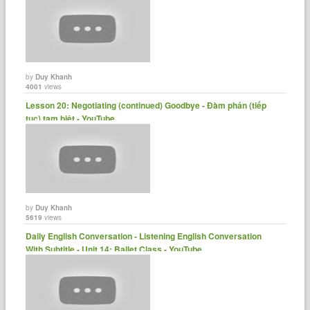
by
Duy Khanh
4001
views
Lesson 20: Negotiating (continued) Goodbye - Đàm phán (tiếp
tục) tạm biệt - YouTube
by
Duy Khanh
5619
views
Daily English Conversation - Listening English Conversation
With Subtitle - Unit 14: Ballet Class - YouTube