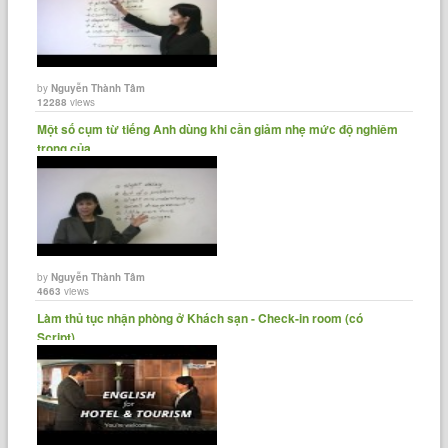
by
Nguyễn Thành Tâm
12288
views
Một số cụm từ tiếng Anh dùng khi cần giảm nhẹ mức độ nghiêm
trọng của......
by
Nguyễn Thành Tâm
4663
views
Làm thủ tục nhận phòng ở Khách sạn - Check-in room (có
Script)