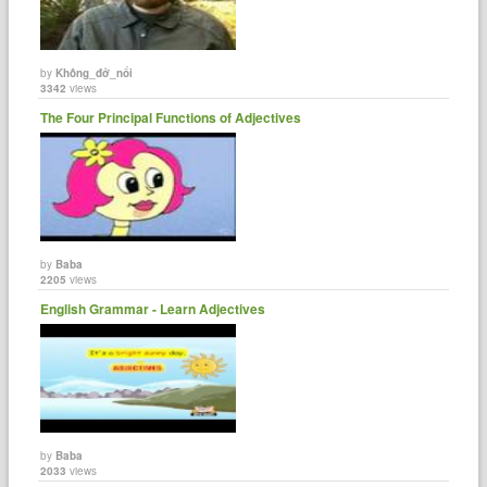
by
Không_đở_nổi
3342
views
The Four Principal Functions of Adjectives
by
Baba
2205
views
English Grammar - Learn Adjectives
by
Baba
2033
views