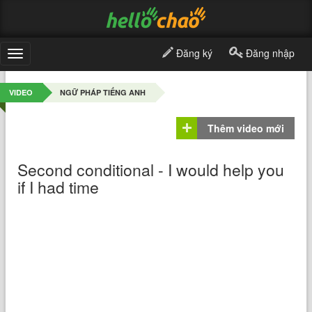
Đăng ký
Đăng nhập
Toggle
navigation
VIDEO
NGỮ PHÁP TIẾNG ANH
Thêm video mới
Second conditional - I would help you
if I had time