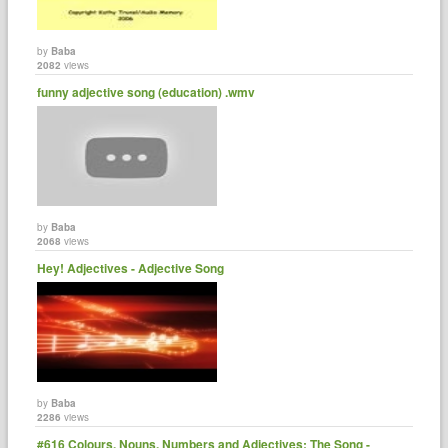
by
Baba
2082
views
funny adjective song (education) .wmv
by
Baba
2068
views
Hey! Adjectives - Adjective Song
by
Baba
2286
views
#616 Colours, Nouns, Numbers and Adjectives: The Song -