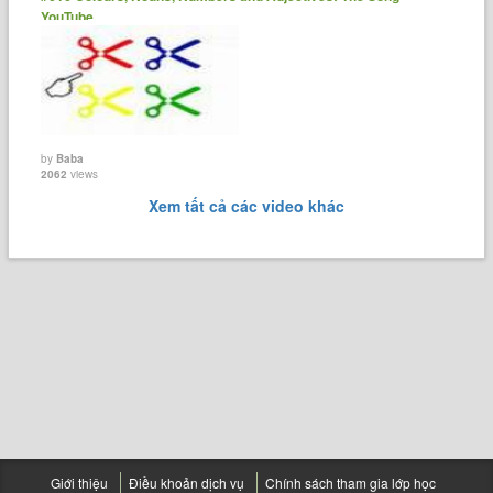
YouTube
by
Baba
2062
views
Xem tất cả các video khác
Giới thiệu
Điều khoản dịch vụ
Chính sách tham gia lớp học