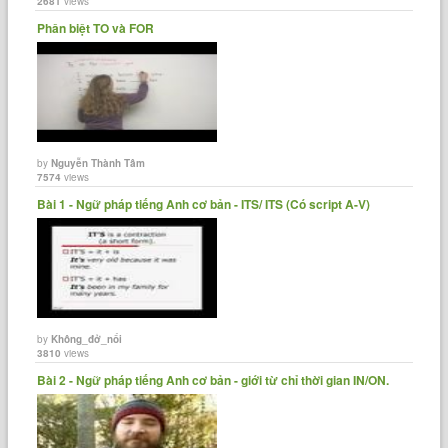
2681
views
Phân biệt TO và FOR
by
Nguyễn Thành Tâm
7574
views
Bài 1 - Ngữ pháp tiếng Anh cơ bản - ITS/ ITS (Có script A-V)
by
Không_đở_nổi
3810
views
Bài 2 - Ngữ pháp tiếng Anh cơ bản - giới từ chỉ thời gian IN/ON.