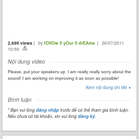
2,699 views
|
by
fOllOw ll yOur ll drEAms
|
26/07/2011
10:59
Nội dung video
Please, put your speakers up. I am really really sorry about the
sound! I am working on improving it as soon as possible!
Xem nội dung chi tiết
structure: condition: if + simple past
▼
consequence: would + inf
Bình luận
ex: If you won the lottery, what would you do?
* Bạn vui lòng
đăng nhập
trước để có thể tham gia bình luận.
Nếu chưa có tài khoản, xin vui lòng
đăng ký
.