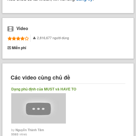
Video
2,816,677 người dùng
Miễn phí
Các video cùng chủ đề
Dạng phủ định của MUST và HAVE TO
by
Nguyễn Thành Tâm
5583
views