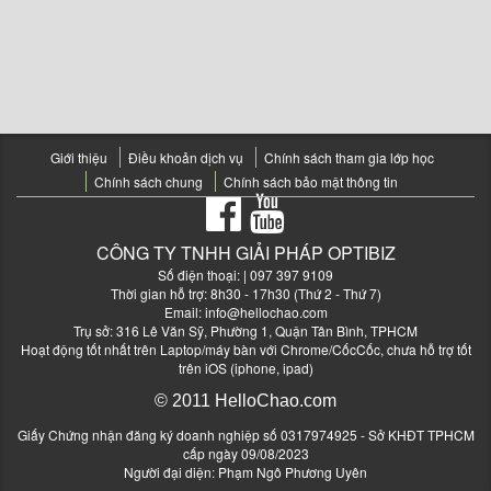
Giới thiệu
Điều khoản dịch vụ
Chính sách tham gia lớp học
Chính sách chung
Chính sách bảo mật thông tin
CÔNG TY TNHH GIẢI PHÁP OPTIBIZ
Số điện thoại:
| 097 397 9109
Thời gian hỗ trợ: 8h30 - 17h30 (Thứ 2 - Thứ 7)
Email:
info@hellochao.com
Trụ sở: 316 Lê Văn Sỹ, Phường 1, Quận Tân Bình, TPHCM
Hoạt động tốt nhất trên Laptop/máy bàn với Chrome/CốcCốc, chưa hỗ trợ tốt
trên iOS (iphone, ipad)
© 2011 HelloChao.com
Giấy Chứng nhận đăng ký doanh nghiệp số 0317974925 - Sở KHĐT TPHCM
cấp ngày 09/08/2023
Người đại diện: Phạm Ngô Phương Uyên