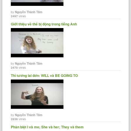
by
Nguyễn Thành Tâm
2497
views
Giới thiệu về thể bị động trong tiếng Anh
by
Nguyễn Thành Tâm
2470
views
Thì tương lai đơn: WILL và BE GOING TO
by
Nguyễn Thành Tâm
2836
views
Phân biệt I và me; She và her; They và them