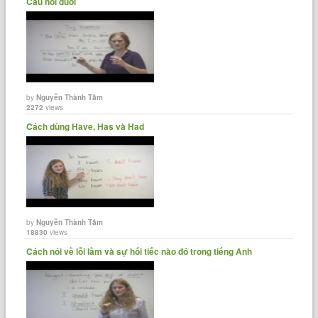
Câu hỏi đuôi
by
Nguyễn Thành Tâm
2272
views
Cách dùng Have, Has và Had
by
Nguyễn Thành Tâm
18830
views
Cách nói về lỗi lầm và sự hối tiếc nào đó trong tiếng Anh