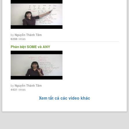
by
Nguyễn Thành Tâm
6296
views
Phân biệt SOME và ANY
by
Nguyễn Thành Tâm
4431
views
Xem tất cả các video khác