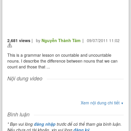
2,681 views
|
by
Nguyễn Thành Tâm
|
09/07/2011 11:02
This is a grammar lesson on countable and uncountable
nouns. I describe the difference between nouns that we can
count and those that ...
Nội dung video
Xem nội dung chi tiết
▼
Bình luận
* Bạn vui lòng
đăng nhập
trước để có thể tham gia bình luận.
Nếu chưa có tài khoản, xin vui lòng
đăng ký
.