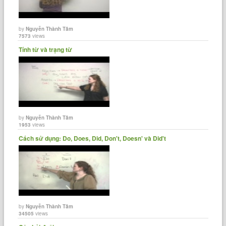
by
Nguyễn Thành Tâm
7573
views
Tính từ và trạng từ
by
Nguyễn Thành Tâm
1953
views
Cách sử dụng: Do, Does, Did, Don't, Doesn' và Did't
by
Nguyễn Thành Tâm
34505
views