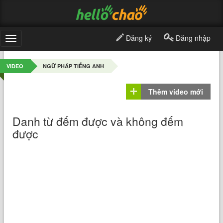
Đăng ký
Đăng nhập
Toggle
navigation
VIDEO
NGỮ PHÁP TIẾNG ANH
Thêm video mới
Danh từ đếm được và không đếm
được