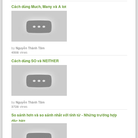
Cách dùng Much, Many và A lot
by
Nguyễn Thành Tâm
4508
views
Cách dùng SO và NEITHER
by
Nguyễn Thành Tâm
3728
views
So sánh hơn và so sánh nhất với tính từ - Những trường hợp
đặc biệt.