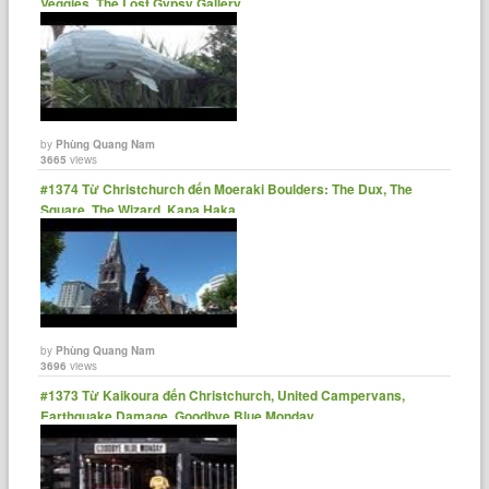
Veggies, The Lost Gypsy Gallery
by
Phùng Quang Nam
3665
views
#1374 Từ Christchurch đến Moeraki Boulders: The Dux, The
Square, The Wizard, Kapa Haka
by
Phùng Quang Nam
3696
views
#1373 Từ Kaikoura đến Christchurch, United Campervans,
Earthquake Damage, Goodbye Blue Monday.