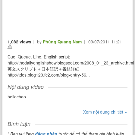
1,082 views
|
by
Phùng Quang Nam
|
09/07/2011 11:21
Cue. Queue. Line. English script:
http://thedailyenglishshow.blogspot.com/2008_01_23_archive.html
英文スクリプト＋日本語訳＋番組詳細
http://tdes.blog120.fc2.com/blog-entry-56...
Nội dung video
hellochao
Xem nội dung chi tiết
▼
Bình luận
* Bạn vui lòng
đăng nhập
trước để có thể tham gia bình luận.