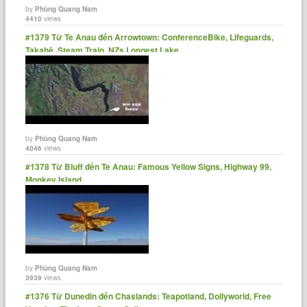
by
Phùng Quang Nam
4410
views
#1379 Từ Te Anau đến Arrowtown: ConferenceBike, Lifeguards,
Takahē, Steam Train, NZs Longest Lake
by
Phùng Quang Nam
4046
views
#1378 Từ Bluff đến Te Anau: Famous Yellow Signs, Highway 99,
Monkey Island
by
Phùng Quang Nam
3939
views
#1376 Từ Dunedin đến Chaslands: Teapotland, Dollyworld, Free