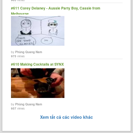
#611 Corey Delaney - Aussie Party Boy, Cassie from
Melbourne
by
Phùng Quang Nam
975
views
#610 Making Cocktails at SYNX
by
Phùng Quang Nam
957
views
Xem tất cả các video khác