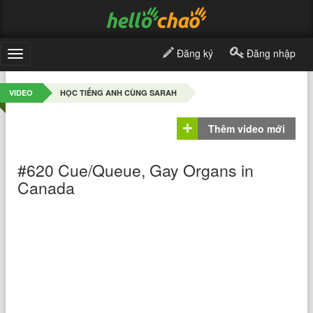
Đăng ký
Đăng nhập
Toggle
navigation
VIDEO
HỌC TIẾNG ANH CÙNG SARAH
Thêm video mới
#620 Cue/Queue, Gay Organs in
Canada