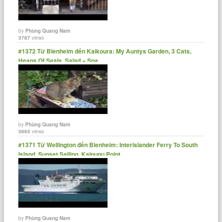
by
Phùng Quang Nam
3787
views
#1372 Từ Blenheim đến Kaikoura: My Auntys Garden, 3 Cats,
Heaps Of Seals, Salad + Spa
by
Phùng Quang Nam
3665
views
#1371 Từ Wellington đến Blenheim: Interislander Ferry To South
Island, Sunset Sailing, Kaipupu Point
by
Phùng Quang Nam