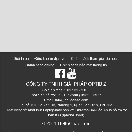
Giới thiệu
Điều khoản dịch vụ
Chính sách tham gia lớp học
Chính sách chung
Chính sách bảo mật thông tin
CÔNG TY TNHH GIẢI PHÁP OPTIBIZ
Số điện thoại:
| 097 397 9109
Thời gian hỗ trợ: 8h30 - 17h30 (Thứ 2 - Thứ 7)
Email:
info@hellochao.com
Trụ sở: 316 Lê Văn Sỹ, Phường 1, Quận Tân Bình, TPHCM
Hoạt động tốt nhất trên Laptop/máy bàn với Chrome/CốcCốc, chưa hỗ trợ tốt
trên iOS (iphone, ipad)
© 2011 HelloChao.com