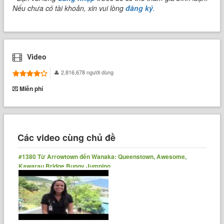
Nếu chưa có tài khoản, xin vui lòng
đăng ký
.
Video
2,816,678 người dùng
Miễn phí
Các video cùng chủ đề
#1380 Từ Arrowtown đến Wanaka: Queenstown, Awesome,
Kawarau Bridge Bungy Jumping