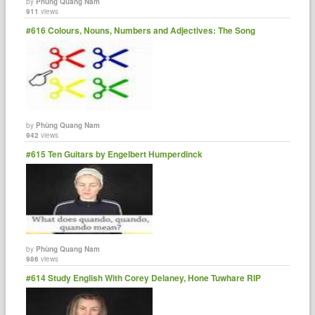
by
Phùng Quang Nam
911
views
#616 Colours, Nouns, Numbers and Adjectives: The Song
by
Phùng Quang Nam
942
views
#615 Ten Guitars by Engelbert Humperdinck
by
Phùng Quang Nam
986
views
#614 Study English With Corey Delaney, Hone Tuwhare RIP