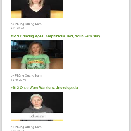
by
Phùng Quang Nam
951
views
#613 Drinking Ages, Amphibious Taxi, Noun/Verb Stay
by
Phùng Quang Nam
1278
views
#612 Once Were Warriors, Uncyclopedia
by
Phùng Quang Nam
965
views