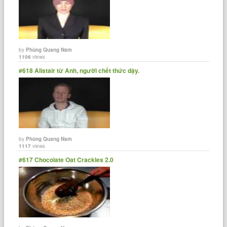
by
Phùng Quang Nam
1106
views
#618 Alistair từ Anh, người chết thức dậy.
by
Phùng Quang Nam
1117
views
#617 Chocolate Oat Crackles 2.0