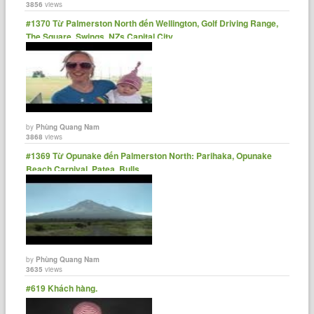
3856
views
#1370 Từ Palmerston North đến Wellington, Golf Driving Range,
The Square, Swings, NZs Capital City
by
Phùng Quang Nam
3868
views
#1369 Từ Opunake đến Palmerston North: Parihaka, Opunake
Beach Carnival, Patea, Bulls
by
Phùng Quang Nam
3635
views
#619 Khách hàng.