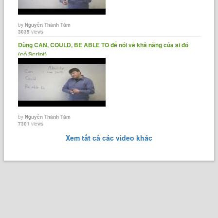
by
Nguyễn Thành Tâm
3035
views
Dùng CAN, COULD, BE ABLE TO để nói về khả năng của ai đó
(có Script)
by
Nguyễn Thành Tâm
7301
views
Xem tất cả các video khác