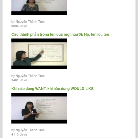
by
Nguyễn Thành Tâm
3634
views
Các thành phần trong tên của một người: Họ, tên lót, tên
by
Nguyễn Thành Tâm
3481
views
Khi nào dùng WANT, khi nào dùng WOULD LIKE
by
Nguyễn Thành Tâm
4113
views