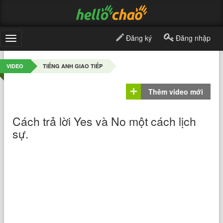
Đăng ký
Đăng nhập
Toggle
navigation
VIDEO
TIẾNG ANH GIAO TIẾP
Thêm video mới
Cách trả lời Yes và No một cách lịch
sự.