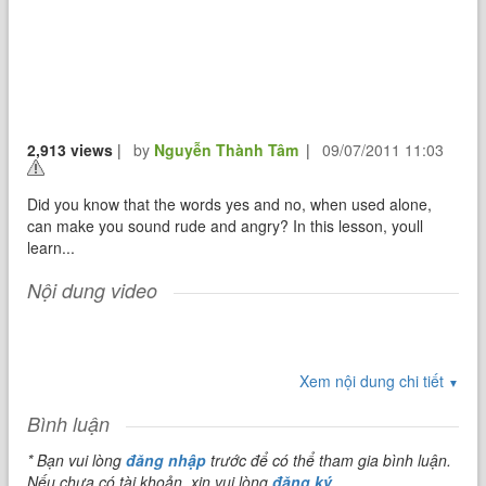
2,913 views
|
by
Nguyễn Thành Tâm
|
09/07/2011 11:03
Did you know that the words yes and no, when used alone,
can make you sound rude and angry? In this lesson, youll
learn...
Nội dung video
Xem nội dung chi tiết
▼
Bình luận
* Bạn vui lòng
đăng nhập
trước để có thể tham gia bình luận.
Nếu chưa có tài khoản, xin vui lòng
đăng ký
.