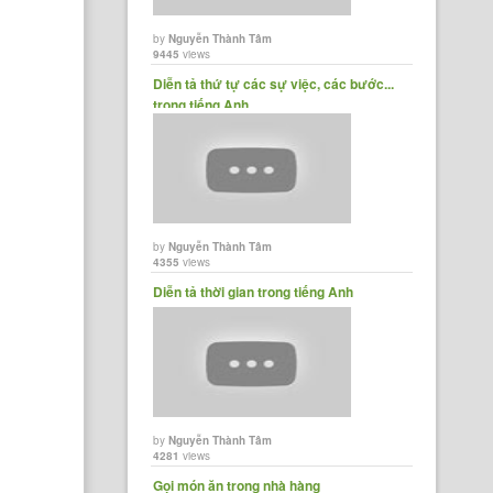
by
Nguyễn Thành Tâm
9445
views
Diễn tả thứ tự các sự việc, các bước...
trong tiếng Anh
by
Nguyễn Thành Tâm
4355
views
Diễn tả thời gian trong tiếng Anh
by
Nguyễn Thành Tâm
4281
views
Gọi món ăn trong nhà hàng