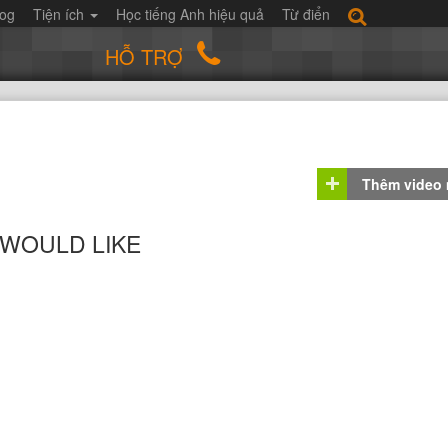
log
Tiện ích
Học tiếng Anh hiệu quả
Từ điển
HỖ TRỢ
Thêm video
g WOULD LIKE