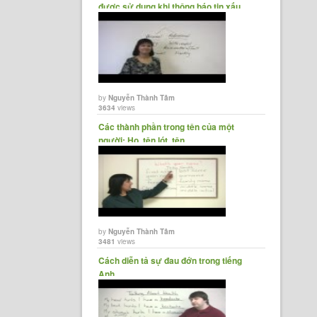
được sử dụng khi thông báo tin xấu
by
Nguyễn Thành Tâm
3634
views
Các thành phần trong tên của một
người: Họ, tên lót, tên
by
Nguyễn Thành Tâm
3481
views
Cách diễn tả sự đau đớn trong tiếng
Anh.