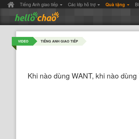
Tiếng Anh giao tiếp
Các lớp hỗ trợ
Quà tặng
B
VIDEO
TIẾNG ANH GIAO TIẾP
Khi nào dùng WANT, khi nào dùn