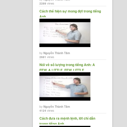
2289
views
Cách thể hiện sự mong đợi trong tiếng
Anh
by
Nguyễn Thành Tâm
2681
views
Nói về số lượng trong tiếng Anh: A
FEW, A LITTLE, FEW, LITTLE
by
Nguyễn Thành Tâm
4124
views
Cách đưa ra mệnh lệnh, lời chỉ dẫn
trong tiếng Anh