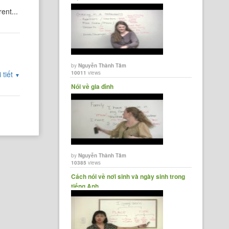
ent...
by
Nguyễn Thành Tâm
 tiết
10011
views
▼
Nói về gia đình
by
Nguyễn Thành Tâm
10385
views
Cách nói về nơi sinh và ngày sinh trong
tiếng Anh