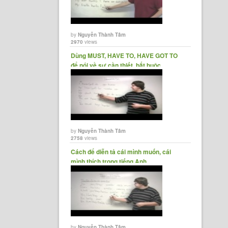
by
Nguyễn Thành Tâm
2970
views
Dùng MUST, HAVE TO, HAVE GOT TO
để nói về sự cần thiết, bắt buộc.
by
Nguyễn Thành Tâm
2758
views
Cách để diễn tả cái mình muốn, cái
mình thích trong tiếng Anh
by
Nguyễn Thành Tâm