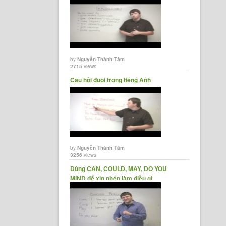
by
Nguyễn Thành Tâm
2715
views
Câu hỏi đuôi trong tiếng Anh
by
Nguyễn Thành Tâm
3256
views
Dùng CAN, COULD, MAY, DO YOU
MIND để xin phép làm điều gì