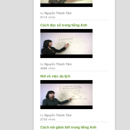
by
Nguyễn Thành Tâm
9115
views
Cách đọc số trong tiếng Anh
by
Nguyễn Thành Tâm
4688
views
Nói về việc du lịch
by
Nguyễn Thành Tâm
2725
views
Cách nói giảm bớt trong tiếng Anh