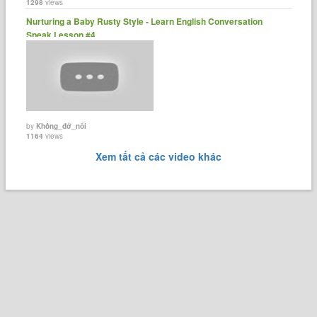
1298
views
Nurturing a Baby Rusty Style - Learn English Conversation
Speak Lesson #4
by
Không_đở_nổi
1164
views
Xem tất cả các video khác