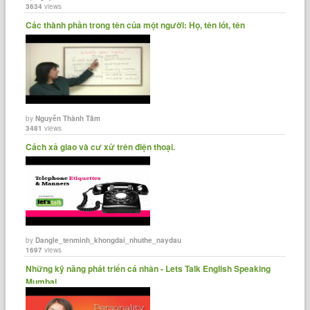
3634
views
Các thành phần trong tên của một người: Họ, tên lót, tên
by
Nguyễn Thành Tâm
3481
views
Cách xả giao và cư xử trên điện thoại.
by
Dangle_tenminh_khongdai_nhuthe_naydau
1697
views
Những kỹ năng phát triển cá nhân - Lets Talk English Speaking
Mumbai.