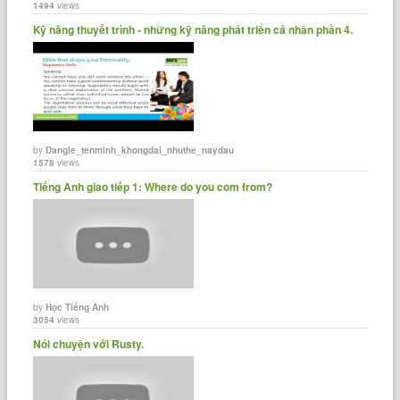
1494
views
Kỹ năng thuyết trình - những kỹ năng phát triển cá nhân phần 4.
by
Dangle_tenminh_khongdai_nhuthe_naydau
1578
views
Tiếng Anh giao tiếp 1: Where do you com from?
by
Học Tiếng Anh
3054
views
Nói chuyện với Rusty.