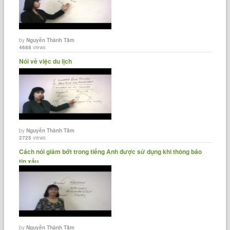
by
Nguyễn Thành Tâm
4688
views
Nói về việc du lịch
by
Nguyễn Thành Tâm
2725
views
Cách nói giảm bớt trong tiếng Anh được sử dụng khi thông báo
tin xấu
by
Nguyễn Thành Tâm