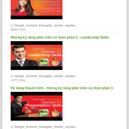
by
Dangle_tenminh_khongdai_nhuthe_naydau
2232
views
Những kỹ năng phát triển cá nhân phần 2 - Leadership Skills.
by
Dangle_tenminh_khongdai_nhuthe_naydau
1477
views
Kỹ năng thuyết trình - những kỹ năng phát triển cá nhân phần 3.
by
Dangle_tenminh_khongdai_nhuthe_naydau