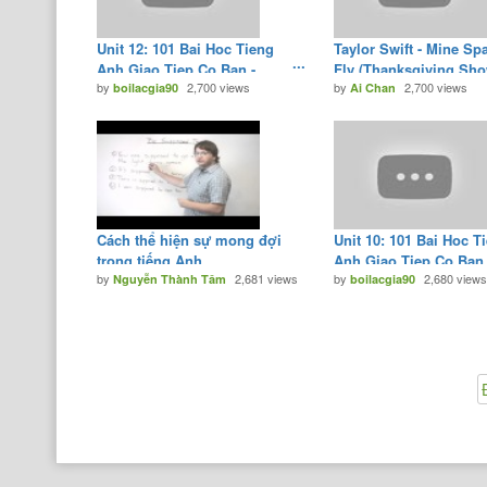
Unit 12: 101 Bai Hoc Tieng
Taylor Swift - Mine Sp
Anh Giao Tiep Co Ban -
Fly (Thanksgiving Sh
by
2,700 views
by
2,700 views
Tiếng Anh Giao Tiếp Cơ Bản
boilacgia90
2010) - YouTube
Ai Chan
- YouTube
Cách thể hiện sự mong đợi
Unit 10: 101 Bai Hoc T
trong tiếng Anh
Anh Giao Tiep Co Ban 
by
2,681 views
by
2,680 view
Nguyễn Thành Tâm
Tiếng Anh Giao Tiếp 
boilacgia90
- YouTube