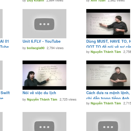
by
2,864 views
by
2,862 views
Lesson 26: Transportation -
Duy Khanh
Anh Tuan
YouTube
AI 01
Unit 6.FLV - YouTube
Dùng MUST, HAVE TO, 
uTube
GOT TO để nói về sự cầ
by
2,794 views
boilacgia90
by
2,75
thiết, bắt buộc.
Nguyễn Thành Tâm
 Swift
Nói về việc du lịch
Cách đưa ra mệnh lệnh, 
be
chỉ dẫn trong tiếng Anh
by
2,725 views
Nguyễn Thành Tâm
by
2,71
Nguyễn Thành Tâm