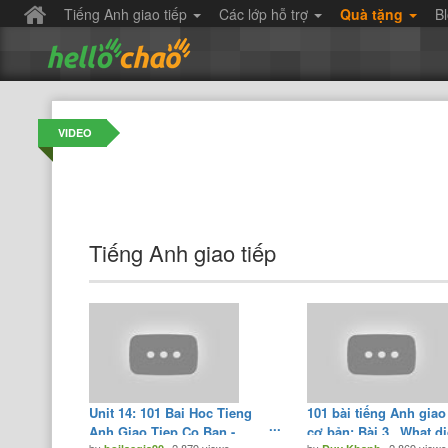
Tiếng Anh giao tiếp
Các lớp hỗ trợ
Quà tặng
B
VIDEO
Tiếng Anh giao tiếp
Unit 14: 101 Bai Hoc Tieng
101 bài tiếng Anh giao
Anh Giao Tiep Co Ban -
cơ bản: Bài 3_ What d