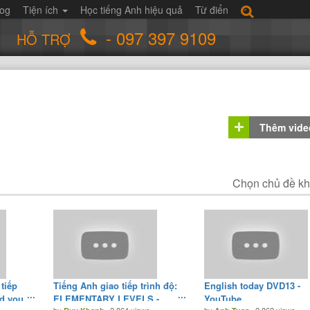
log
Tiện ích
Học tiếng Anh hiệu quả
Từ điển
- 097 397 9109
HỖ TRỢ
Thêm vide
Chọn chủ đề k
 tiếp
Tiếng Anh giao tiếp trình độ:
English today DVD13 -
id you
ELEMENTARY LEVELS -
YouTube