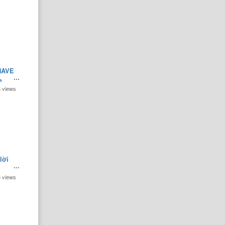
HAVE
n
8 views
lời
5 views