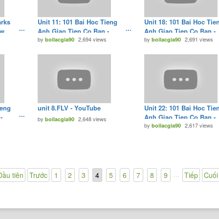
arks
Unit 11: 101 Bai Hoc Tieng
Unit 18: 101 Bai Hoc Tie
ow
Anh Giao Tiep Co Ban -
Anh Giao Tiep Co Ban -
by
2,694 views
by
2,691 views
Tiếng Anh Giao Tiếp Cơ Bản
boilacgia90
Tiếng Anh Giao Tiếp Cơ
boilacgia90
- YouTube
- YouTube
ieng
unit 8.FLV - YouTube
Unit 22: 101 Bai Hoc Tie
-
Anh Giao Tiep Co Ban -
by
2,648 views
boilacgia90
s
by
2,617 views
Cơ Bản
Tiếng Anh Giao Tiếp Cơ
boilacgia90
- YouTube
...
Đầu tiên
Trước
1
2
3
4
5
6
7
8
9
Tiếp
Cuối