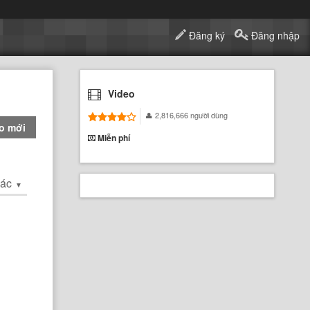
Đăng ký
Đăng nhập
Video
2,816,666 người dùng
o mới
Miễn phí
hác
▼