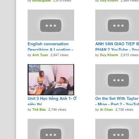
by
2,879 views
by
2,869 views
Tiếng Anh Giao Tiếp Cơ Bản
boilacgia90
see - YouTube
Duy Khanh
- YouTube
English conversation
ANH VAN GIAO TIEP B
Describing A Location -
PHAN 2 YouTube - Yo
by
2,847 views
by
2,815 views
YouTube
Anh Tuan
Duy Khanh
Unit 3 Học tiếng Anh 1- Ở
On the Set With Taylor
siêu thị.
- Mine - Part 2 - YouTu
by
2,746 views
by
2,738 views
Thế Bảo
Ai Chan