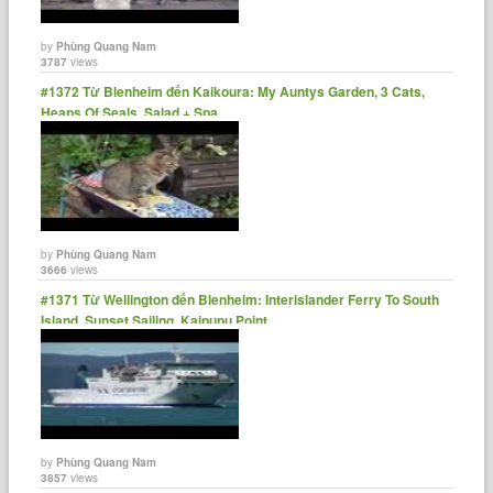
by
Phùng Quang Nam
3787
views
#1372 Từ Blenheim đến Kaikoura: My Auntys Garden, 3 Cats,
Heaps Of Seals, Salad + Spa
by
Phùng Quang Nam
3666
views
#1371 Từ Wellington đến Blenheim: Interislander Ferry To South
Island, Sunset Sailing, Kaipupu Point
by
Phùng Quang Nam
3857
views