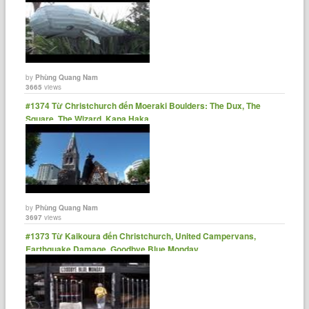
by
Phùng Quang Nam
3665
views
#1374 Từ Christchurch đến Moeraki Boulders: The Dux, The
Square, The Wizard, Kapa Haka
by
Phùng Quang Nam
3697
views
#1373 Từ Kaikoura đến Christchurch, United Campervans,
Earthquake Damage, Goodbye Blue Monday.