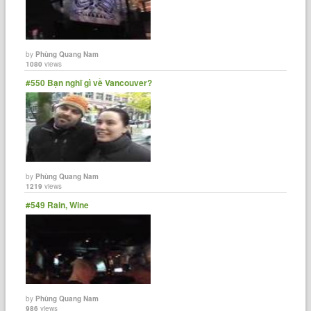
by
Phùng Quang Nam
1080
views
#550 Bạn nghĩ gì về Vancouver?
by
Phùng Quang Nam
1219
views
#549 Rain, Wine
by
Phùng Quang Nam
986
views