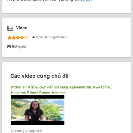
Video
2,816,679 người dùng
Miễn phí
Các video cùng chủ đề
#1380 Từ Arrowtown đến Wanaka: Queenstown, Awesome,
Kawarau Bridge Bungy Jumping
by
Phùng Quang Nam