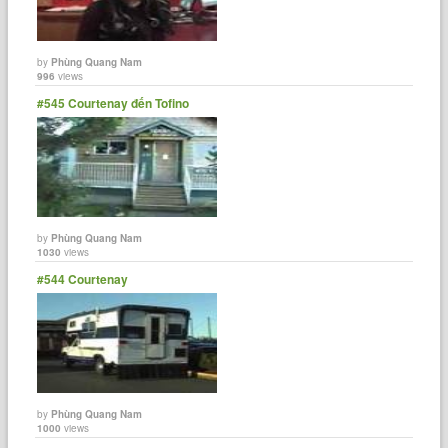
by
Phùng Quang Nam
996
views
#545 Courtenay đến Tofino
by
Phùng Quang Nam
1030
views
#544 Courtenay
by
Phùng Quang Nam
1000
views