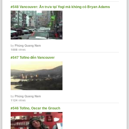
#548 Vancouver: Ăn trưa tại Yogi mà không có Bryan Adams
by
Phùng Quang Nam
1008
views
#547 Tofino đến Vancouver
by
Phùng Quang Nam
1124
views
#546 Tofino, Oscar the Grouch