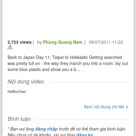
2,723 views
|
by
Phùng Quang Nam
|
09/07/2011 11:22
Back to Japan Day 11: Taipei to Hokkaido Getting searched
was pretty full on - the way they march you into a room, lay out
some blue plastic and show you a b...
Nội dung video
hellochao
Xem nội dung chi tiết
▼
Bình luận
* Bạn vui lòng
đăng nhập
trước để có thể tham gia bình luận.
Nếu chưa có tài khoản, xin vui lòng
đăng ký
.