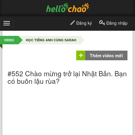
Đăng ký
Đăng nhập
Toggle
navigation
VIDEO
HỌC TIẾNG ANH CÙNG SARAH
Thêm video mới
#552 Chào mừng trở lại Nhật Bản. Bạn
có buôn lậu rùa?