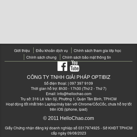
Giới thiệu
Điều khoản dịch vụ
Chính sách tham gia lớp học
Chính sách chung
Chính sách bảo mật thông tin
CÔNG TY TNHH GIẢI PHÁP OPTIBIZ
Số điện thoại:
| 097 397 9109
Thời gian hỗ trợ: 8h30 - 17h30 (Thứ 2 - Thứ 7)
Email:
info@hellochao.com
Trụ sở: 316 Lê Văn Sỹ, Phường 1, Quận Tân Bình, TPHCM
Hoạt động tốt nhất trên Laptop/máy bàn với Chrome/CốcCốc, chưa hỗ trợ tốt
trên iOS (iphone, ipad)
© 2011 HelloChao.com
Giấy Chứng nhận đăng ký doanh nghiệp số 0317974925 - Sở KHĐT TPHCM
cấp ngày 09/08/2023