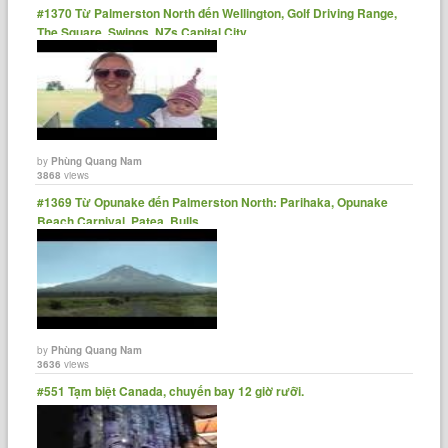
#1370 Từ Palmerston North đến Wellington, Golf Driving Range,
The Square, Swings, NZs Capital City
by
Phùng Quang Nam
3868
views
#1369 Từ Opunake đến Palmerston North: Parihaka, Opunake
Beach Carnival, Patea, Bulls
by
Phùng Quang Nam
3636
views
#551 Tạm biệt Canada, chuyến bay 12 giờ rưỡi.