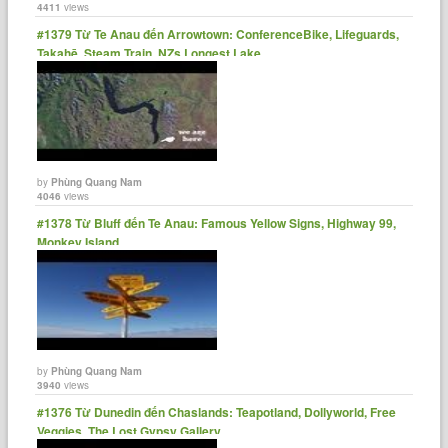
4411
views
#1379 Từ Te Anau đến Arrowtown: ConferenceBike, Lifeguards,
Takahē, Steam Train, NZs Longest Lake
by
Phùng Quang Nam
4046
views
#1378 Từ Bluff đến Te Anau: Famous Yellow Signs, Highway 99,
Monkey Island
by
Phùng Quang Nam
3940
views
#1376 Từ Dunedin đến Chaslands: Teapotland, Dollyworld, Free
Veggies, The Lost Gypsy Gallery