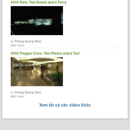
#543 Rain, Two Buses and a Ferry
by
Phùng Quang Nam
940
views
#542 Peggys Cove, Two Planes and a Taxi
by
Phùng Quang Nam
922
views
Xem tất cả các video khác