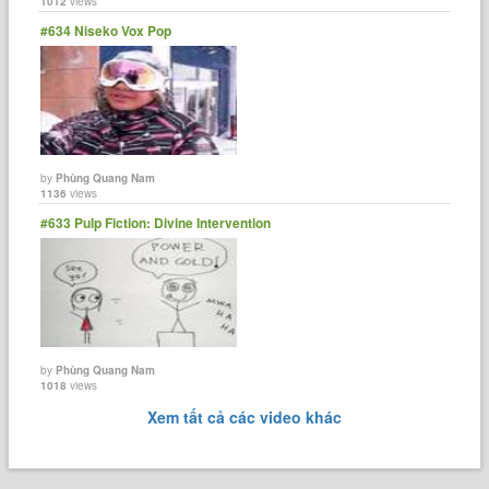
1012
views
#634 Niseko Vox Pop
by
Phùng Quang Nam
1136
views
#633 Pulp Fiction: Divine Intervention
by
Phùng Quang Nam
1018
views
Xem tất cả các video khác