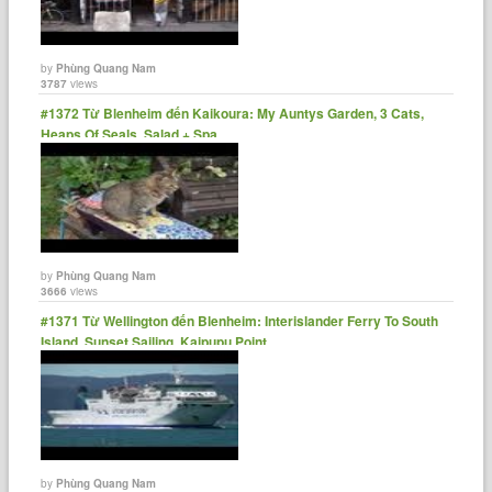
by
Phùng Quang Nam
3787
views
#1372 Từ Blenheim đến Kaikoura: My Auntys Garden, 3 Cats,
Heaps Of Seals, Salad + Spa
by
Phùng Quang Nam
3666
views
#1371 Từ Wellington đến Blenheim: Interislander Ferry To South
Island, Sunset Sailing, Kaipupu Point
by
Phùng Quang Nam