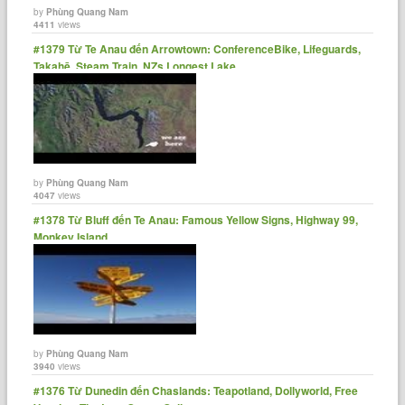
by
Phùng Quang Nam
4411
views
#1379 Từ Te Anau đến Arrowtown: ConferenceBike, Lifeguards,
Takahē, Steam Train, NZs Longest Lake
by
Phùng Quang Nam
4047
views
#1378 Từ Bluff đến Te Anau: Famous Yellow Signs, Highway 99,
Monkey Island
by
Phùng Quang Nam
3940
views
#1376 Từ Dunedin đến Chaslands: Teapotland, Dollyworld, Free