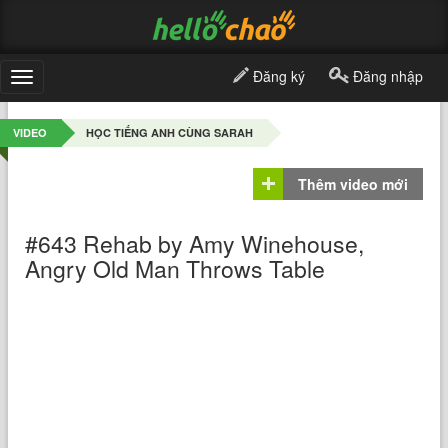
Đăng ký
Đăng nhập
Toggle
navigation
VIDEO
HỌC TIẾNG ANH CÙNG SARAH
Thêm video mới
#643 Rehab by Amy Winehouse,
Angry Old Man Throws Table