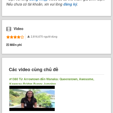
Nếu chưa có tài khoản, xin vui lòng
đăng ký
.
Video
2,816,670 người dùng
Miễn phí
Các video cùng chủ đề
#1380 Từ Arrowtown đến Wanaka: Queenstown, Awesome,
Kawarau Bridge Bungy Jumping