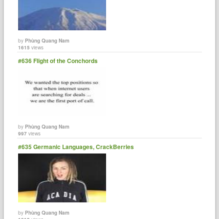
by
Phùng Quang Nam
1615
views
#636 Flight of the Conchords
by
Phùng Quang Nam
997
views
#635 Germanic Languages, CrackBerries
by
Phùng Quang Nam