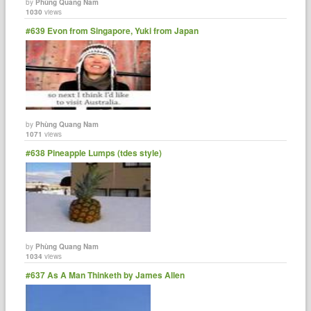
by
Phùng Quang Nam
1030
views
#639 Evon from Singapore, Yuki from Japan
by
Phùng Quang Nam
1071
views
#638 Pineapple Lumps (tdes style)
by
Phùng Quang Nam
1034
views
#637 As A Man Thinketh by James Allen