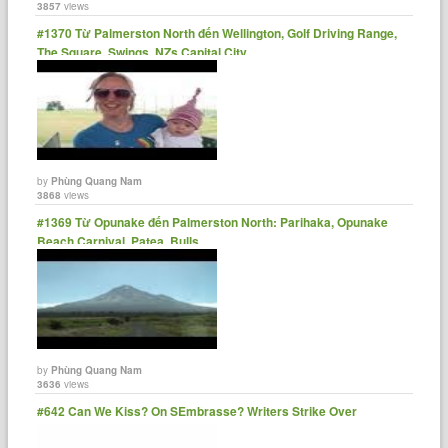
3857
views
#1370 Từ Palmerston North đến Wellington, Golf Driving Range,
The Square, Swings, NZs Capital City
by
Phùng Quang Nam
3868
views
#1369 Từ Opunake đến Palmerston North: Parihaka, Opunake
Beach Carnival, Patea, Bulls
by
Phùng Quang Nam
3636
views
#642 Can We Kiss? On SEmbrasse? Writers Strike Over