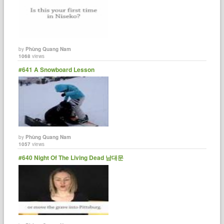
by
Phùng Quang Nam
1068
views
#641 A Snowboard Lesson
by
Phùng Quang Nam
1057
views
#640 Night Of The Living Dead 남대문