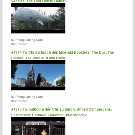
Veggies, The Lost Gypsy Gallery
by
Phùng Quang Nam
3665
views
#1374 Từ Christchurch đến Moeraki Boulders: The Dux, The
Square, The Wizard, Kapa Haka
by
Phùng Quang Nam
3698
views
#1373 Từ Kaikoura đến Christchurch, United Campervans,
Earthquake Damage, Goodbye Blue Monday.