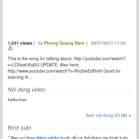
1,031 views
|
by
Phùng Quang Nam
|
09/07/2011 11:20
This is the song Im talking about: http://youtube.com/watch?
v=LD5sahXoj0U UPDATE: Also here:
http://www.youtube.com/watch?v=Rn2heEdRnf0 Good for
learning th...
Nội dung video
hellochao
Xem nội dung chi tiết
▼
Bình luận
* Bạn vui lòng
đăng nhập
trước để có thể tham gia bình luận.