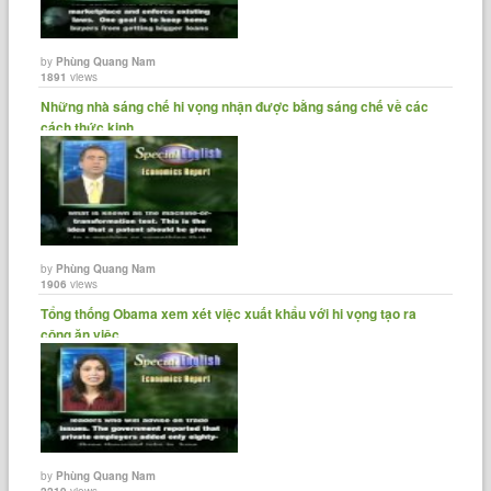
He says the service needs to operate more like a business.
Ông cho rằng dịch vụ này cần phải hoạt động giống một
by
Phùng Quang Nam
1891
views
doanh nghiệp hơn.
Những nhà sáng chế hi vọng nhận được bằng sáng chế về các
cách thức kinh......
The Postal Service is responsible for its own financing and not
part of the federal budget.
Dịch vụ bưu chính chịu trách nhiệm về tài chính riêng của
mình và không phải là bộ phận thuộc ngân sách liên bang.
by
Phùng Quang Nam
1906
views
But it does take part in federal retirement and health plans.
Tổng thống Obama xem xét việc xuất khẩu với hi vọng tạo ra
công ăn việc......
Nhưng nó tham gia quỹ hưu trí liên bang và các chương trình
sức khỏe.
It says it has paid too much to federal retirement plans and
wants at least seven billion dollars returned.
by
Phùng Quang Nam
Người ta cho rằng phải trả quá nhiều tiền cho các kế hoạch
2219
views