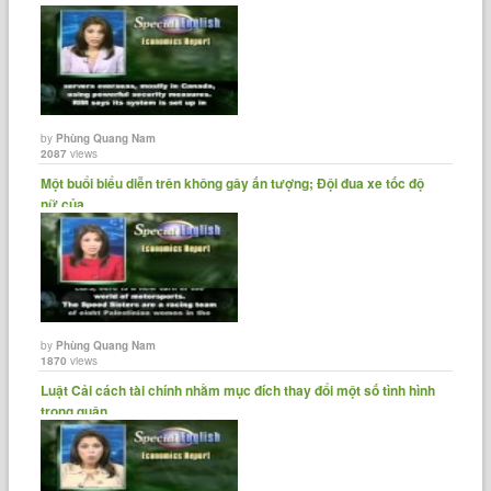
Con số đó có thể tăng đến mười tỷ cho cả năm.
Part of the deficit is a five and a half billion dollar payment to
the federal retirement plan for postal workers.
Một phần của thâm hụt là phí thanh toán 5,5 tỉ đô-la dành cho
by
Phùng Quang Nam
kế hoạch nghỉ hưu của liên bang đối với nhân viên bưu chính.
2087
views
Một buổi biểu diễn trên không gây ấn tượng; Đội đua xe tốc độ
nữ của......
Mr. Donahoe is asking Congress to approve huge changes to
the Postal Service.
Ông Donahoe đang yêu cầu Quốc hội chấp thuận những thay
đổi lớn đối với dịch vụ bưu chính.
by
Phùng Quang Nam
1870
views
He wants to cut over one hundred thousand workers, close
Luật Cải cách tài chính nhằm mục đích thay đổi một số tình hình
thousands of post offices and end Saturday mail delivery.
trong quận......
Ông muốn cắt giảm hơn 100.000 nhân viên, gần hàng ngàn
bưu điện và chấm dứt thúc chuyển phát thư thứ Bảy.