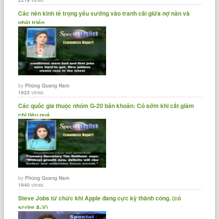
quỹ hưu trí liên bang và muốn trả lại ít nhất bảy tỉ đô-la.
Các nền kinh tế trọng yếu vướng vào tranh cãi giữa nợ nần và
phát triển
Mr. Donahoe also wants to pull the Postal Service out of the
federal benefit plans.
Ông Donahoe cũng muốn rút dịch vụ bưu chính ra khỏi các kế
hoạch lợi ích liên bang.
by
Phùng Quang Nam
1923
views
He says the service's proposals could cut twenty billion dollars
Các quốc gia thuộc nhóm G-20 băn khoăn: Có sớm khi cắt giảm
by twenty-fifteen and return it to profitability.
chi tiêu quá......
Ông cho biết các đề xuất của dịch vụ này có thể cắt giảm hai
mươi tỷ đô-la trước năm 2015 và trả lại lợi nhuận cho nó.
John Berry is director of the federal Office of Personnel
by
Phùng Quang Nam
Management which supervises federal retirement and health
1940
views
plans.
Steve Jobs từ chức khi Apple đang cực kỳ thành công. (có
John Berry là giám đốc của Văn phòng Quản lý nhân sự giám
script A-V)
sát của liên bang giám sát quỹ hưu trí liên bang và các kế