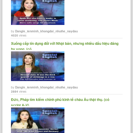
hoạch y tế.
He said the Obama administration would soon announce its
own plan.
by
Dangle_tenminh_khongdai_nhuthe_naydau
4020
views
Ông cho biết chính quyền Tổng thống Obama sẽ sớm công bố
Xuống cấp tín dụng đối với Nhật bản, nhưng nhiều dấu hiệu đáng
kế hoạch của mình.
hy vọng. (có......
At the hearing, Senator Susan Collins criticized the
administration for not having a plan already.
Tại buổi điều trần, Thượng nghị sĩ Susan Collins đã chỉ trích
chính quyền không có kế hoạch sẵn sàng.
by
Dangle_tenminh_khongdai_nhuthe_naydau
2884
views
Đức, Pháp tìm kiếm chính phủ kinh tế châu Âu thật thụ. (có
Leaders of two labor unions representing postal workers have
script A-V)
also criticized the proposed cuts.
Các lãnh đạo của hai công đoàn lao động đại diện cho nhân
viên bưu chính cũng chỉ trích những cắt giảm được đề xuất.