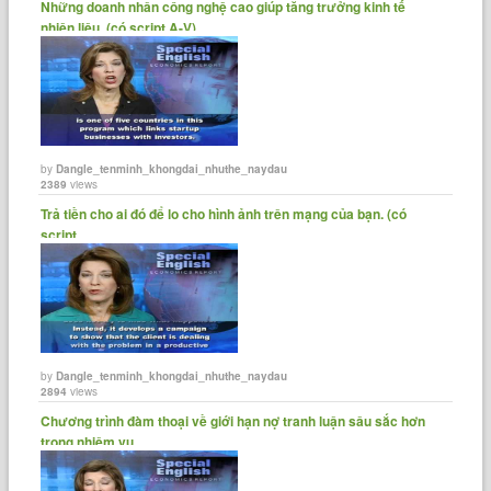
Những doanh nhân công nghệ cao giúp tăng trưởng kinh tế
nhiên liệu. (có script A-V)
For VOA Special English, I'm Alex Villarreal.
by
Dangle_tenminh_khongdai_nhuthe_naydau
2389
views
Trả tiền cho ai đó để lo cho hình ảnh trên mạng của bạn. (có
script......
by
Dangle_tenminh_khongdai_nhuthe_naydau
2894
views
Chương trình đàm thoại về giới hạn nợ tranh luận sâu sắc hơn
trong nhiệm vụ......