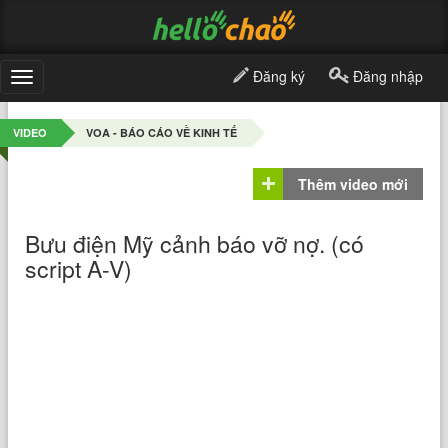
Đăng ký
Đăng nhập
Toggle
navigation
VIDEO
VOA - BÁO CÁO VỀ KINH TẾ
Thêm video mới
Bưu điện Mỹ cảnh báo vỡ nợ. (có
script A-V)