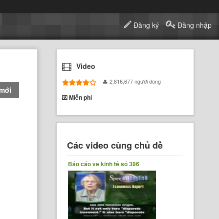
Đăng ký
Đăng nhập
Video
2,816,677 người dùng
 mới
Miễn phí
Các video cùng chủ đề
Báo cáo về kinh tế số 396