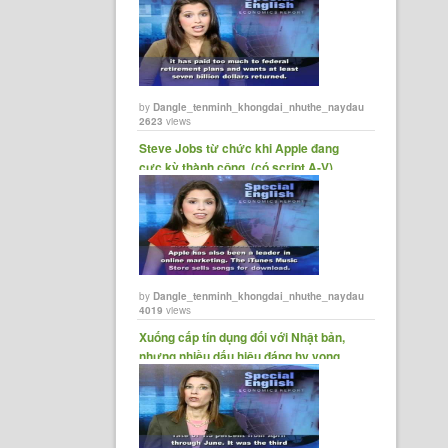
by
Dangle_tenminh_khongdai_nhuthe_naydau
2623
views
Steve Jobs từ chức khi Apple đang
cực kỳ thành công. (có script A-V)
reece.
h toán
by
Dangle_tenminh_khongdai_nhuthe_naydau
4019
views
Xuống cấp tín dụng đối với Nhật bản,
nhưng nhiều dấu hiệu đáng hy vọng.
(có......
nguy