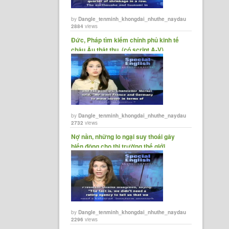
by
Dangle_tenminh_khongdai_nhuthe_naydau
2884
views
Đức, Pháp tìm kiếm chính phủ kinh tế
châu Âu thật thụ. (có script A-V)
by
Dangle_tenminh_khongdai_nhuthe_naydau
2732
views
Nợ nần, những lo ngại suy thoái gây
biến động cho thị trường thế giới.
(có......
by
Dangle_tenminh_khongdai_nhuthe_naydau
2296
views