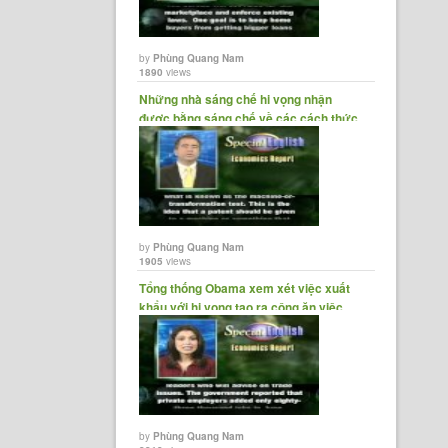
 toàn
by
Phùng Quang Nam
1890
views
Những nhà sáng chế hi vọng nhận
ial
được bằng sáng chế về các cách thức
kinh......
 tài
by
Phùng Quang Nam
1905
views
Tổng thống Obama xem xét việc xuất
khẩu với hi vọng tạo ra công ăn việc......
by
Phùng Quang Nam