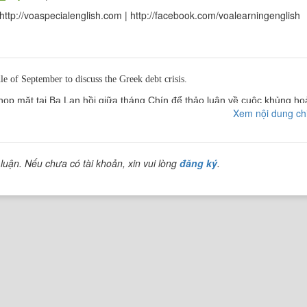
http://voaspecialenglish.com | http://facebook.com/voalearningenglish
e of September to discuss the Greek debt crisis.
họp mặt tại Ba Lan hồi giữa tháng Chín để thảo luận về cuộc khủng h
Xem nội dung chi
luận. Nếu chưa có tài khoản, xin vui lòng
đăng ký
.
.
ter in Brussels, said the United States was right to get involved.
sách châu Âu tại Brussels, nói rằng Hoa Kỳ được quyền tham gia.
k that the stability of the financial system as a whole - the global finan