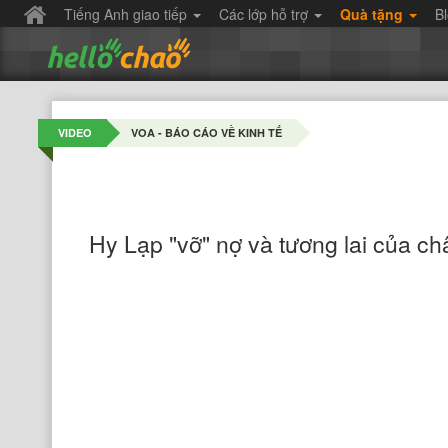
Tiếng Anh giao tiếp
Các lớp hỗ trợ
Quà tặng
B
VIDEO
VOA - BÁO CÁO VỀ KINH TẾ
Hy Lạp "vỡ" nợ và tương lai của châ