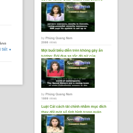
làm mục......
by
Phùng Quang Nam
2086
views
oảng
 tiết
▼
Một buổi biểu diễn trên không gây ấn
tượng; Đội đua xe tốc độ nữ của......
by
Phùng Quang Nam
1869
views
Luật Cải cách tài chính nhằm mục đích
thay đổi một số tình hình trong quận......
cial