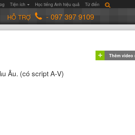
log
Tiện ích
Học tiếng Anh hiệu quả
Từ điển
- 097 397 9109
HỖ TRỢ
Thêm video
u Âu. (có script A-V)