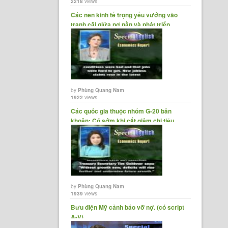
2218
views
ô-la.
Các nền kinh tế trọng yếu vướng vào
tranh cãi giữa nợ nần và phát triển
cần
by
Phùng Quang Nam
1922
views
Các quốc gia thuộc nhóm G-20 băn
khoăn: Có sớm khi cắt giảm chi tiêu
quá......
Swiss
Ngân
by
Phùng Quang Nam
1939
views
Bưu điện Mỹ cảnh báo vỡ nợ. (có script
A-V)