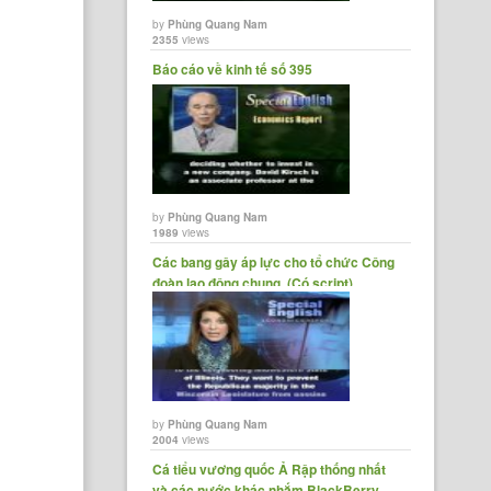
by
Phùng Quang Nam
2355
views
Báo cáo về kinh tế số 395
by
Phùng Quang Nam
1989
views
Các bang gây áp lực cho tổ chức Công
đoàn lao động chung. (Có script)
by
Phùng Quang Nam
2004
views
Cá tiểu vương quốc Ả Rập thống nhất
và các nước khác nhắm BlackBerry