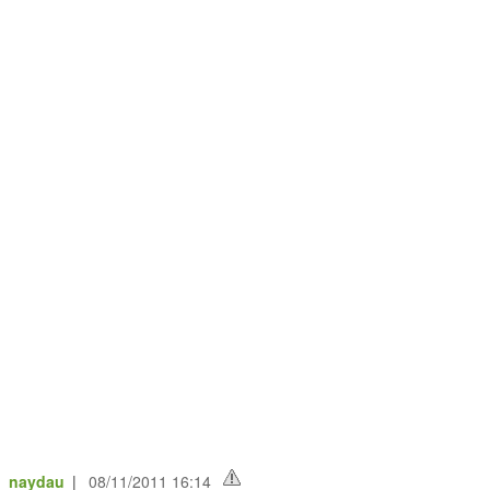
e_naydau
|
08/11/2011 16:14