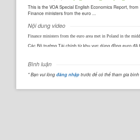
This is the VOA Special English Economics Report, from 
Finance ministers from the euro ...
Nội dung video
Finance ministers from the euro area met in Poland in the middl
Các Bộ trưởng Tài chính từ khu vực dùng đồng euro đã 
nợ của Hy Lạp.
Bình luận
American Treasury Secretary Tim Geithner joined them.
* Bạn vui lòng
đăng nhập
trước để có thể tham gia bình 
Bộ trưởng Ngân khố Mỹ Tim Geithner đã tham gia với họ
Fabian Zuleeg, chief economist at the European Policy Cen
Fabian Zuleeg, nhà kinh tế chủ tọa tại Trung tâm chính 
"The intervention from the US has also shown at least a ris
system - might be under threat again".