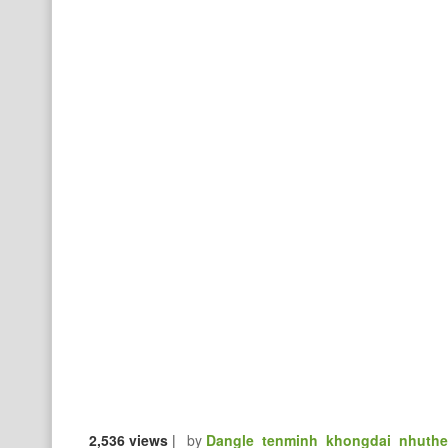
2,536 views
|
by
Dangle_tenminh_khongdai_nhuth