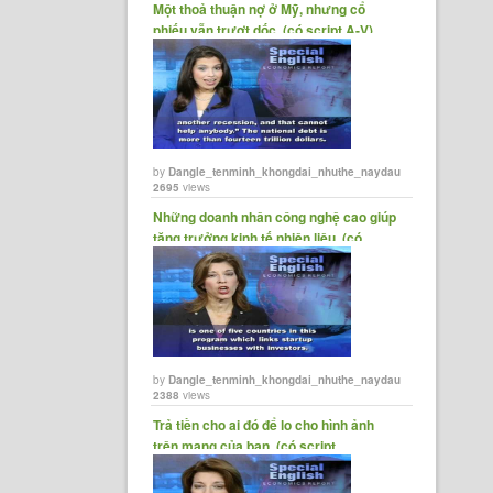
Một thoả thuận nợ ở Mỹ, nhưng cổ
phiếu vẫn trượt dốc. (có script A-V)
động.
on
by
Dangle_tenminh_khongdai_nhuthe_naydau
2695
views
 tác
Những doanh nhân công nghệ cao giúp
tăng trưởng kinh tế nhiên liệu. (có
script A-V)
by
Dangle_tenminh_khongdai_nhuthe_naydau
2388
views
Trả tiền cho ai đó để lo cho hình ảnh
trên mạng của bạn. (có script......