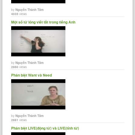
by
Nguyễn Thành Tâm
4035
views
Một số từ lóng viết tắt trong tiếng Anh
by
Nguyễn Thành Tâm
2860
views
Phân biệt Want và Need
by
Nguyễn Thành Tâm
2881
views
Phân biệt LIVE(động từ) và LIVE(tính từ)