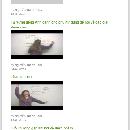
by
Nguyễn Thành Tâm
3939
views
Từ vựng tiếng Anh dành cho phụ nữ dùng để nói về các giai
đoạn của......
by
Nguyễn Thành Tâm
3444
views
Tính từ LOST
by
Nguyễn Thành Tâm
2360
views
5 lỗi thường gặp khi nói về thực phẩm