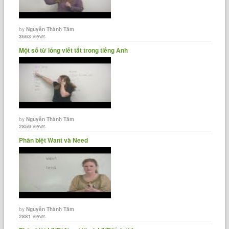
by
Nguyễn Thành Tâm
3663
views
Một số từ lóng viết tắt trong tiếng Anh
by
Nguyễn Thành Tâm
2859
views
Phân biệt Want và Need
by
Nguyễn Thành Tâm
2881
views