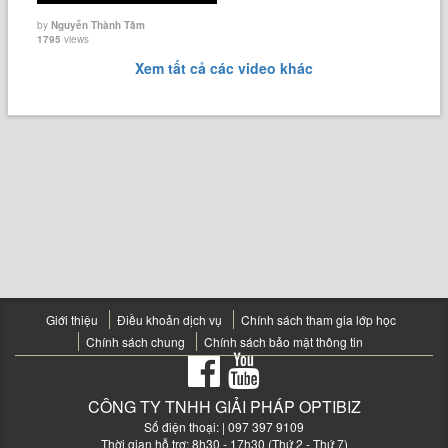
by
Nguyễn Thành Tâm
1795
views
Xem tất cả các video khác
Giới thiệu
Điều khoản dịch vụ
Chính sách tham gia lớp học
Chính sách chung
Chính sách bảo mật thông tin
CÔNG TY TNHH GIẢI PHÁP OPTIBIZ
Số điện thoại:
| 097 397 9109
Thời gian hỗ trợ: 8h30 - 17h30 (Thứ 2 - Thứ 7)