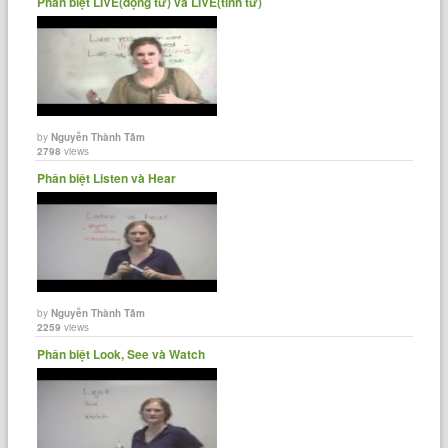
Phân biệt LIVE(động từ) và LIVE(tính từ)
by
Nguyễn Thành Tâm
2798
views
Phân biệt Listen và Hear
by
Nguyễn Thành Tâm
2259
views
Phân biệt Look, See và Watch