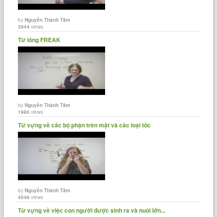
by
Nguyễn Thành Tâm
2944
views
Từ lóng FREAK
by
Nguyễn Thành Tâm
1980
views
Từ vựng về các bộ phận trên mặt và các loại tóc
by
Nguyễn Thành Tâm
4546
views
Từ vựng về việc con người được sinh ra và nuôi lớn...