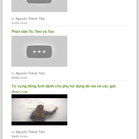
by
Nguyễn Thành Tâm
5103
views
Phân biệt To, Two và Too
by
Nguyễn Thành Tâm
3939
views
Từ vựng tiếng Anh dành cho phụ nữ dùng để nói về các giai
đoạn của......
by
Nguyễn Thành Tâm
3443
views