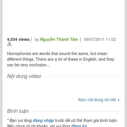
4,034 views
|
by
Nguyễn Thành Tâm
|
09/07/2011 11:02
Homophones are words that sound the same, but mean
different things. There are a lot of these in English, and they
can be very confusion...
Nội dung video
Xem nội dung chi tiết
▼
Bình luận
* Bạn vui lòng
đăng nhập
trước để có thể tham gia bình luận.
Nếu chưa có tài khoản, xin vui lòng
đăng ký
.