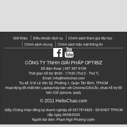
Giới thiệu
Điều khoản dịch vụ
Chính sách tham gia lớp học
Chính sách chung
Chính sách bảo mật thông tin
CÔNG TY TNHH GIẢI PHÁP OPTIBIZ
Số điện thoại:
| 097 397 9109
Thời gian hỗ trợ: 8h30 - 17h30 (Thứ 2 - Thứ 7)
Email:
info@hellochao.com
Trụ sở: 316 Lê Văn Sỹ, Phường 1, Quận Tân Bình, TPHCM
Hoạt động tốt nhất trên Laptop/máy bàn với Chrome/CốcCốc, chưa hỗ trợ tốt
trên iOS (iphone, ipad)
© 2011 HelloChao.com
Giấy Chứng nhận đăng ký doanh nghiệp số 0317974925 - Sở KHĐT TPHCM
cấp ngày 09/08/2023
Người đại diện: Phạm Ngô Phương Uyên