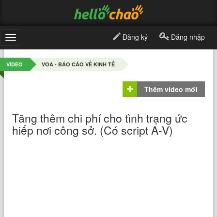
Đăng ký
Đăng nhập
Toggle
navigation
VIDEO
VOA - BÁO CÁO VỀ KINH TẾ
Thêm video mới
Tăng thêm chi phí cho tình trạng ức
hiếp nơi công sở. (Có script A-V)