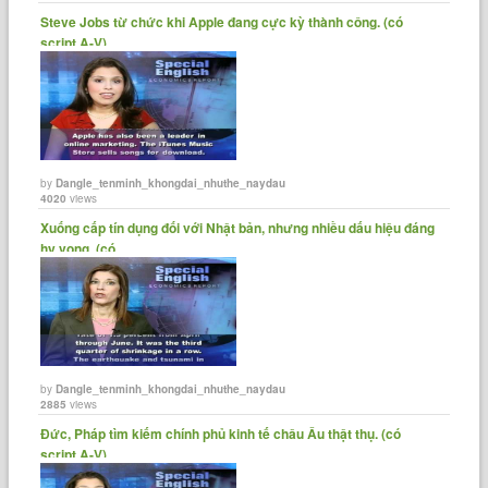
Steve Jobs từ chức khi Apple đang cực kỳ thành công. (có
script A-V)
by
Dangle_tenminh_khongdai_nhuthe_naydau
4020
views
Xuống cấp tín dụng đối với Nhật bản, nhưng nhiều dấu hiệu đáng
hy vọng. (có......
by
Dangle_tenminh_khongdai_nhuthe_naydau
2885
views
Đức, Pháp tìm kiếm chính phủ kinh tế châu Âu thật thụ. (có
script A-V)