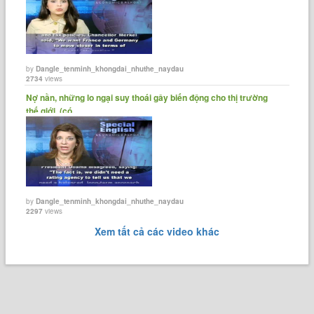
by
Dangle_tenminh_khongdai_nhuthe_naydau
2734
views
Nợ nần, những lo ngại suy thoái gây biến động cho thị trường
thế giới. (có......
by
Dangle_tenminh_khongdai_nhuthe_naydau
2297
views
Xem tất cả các video khác