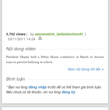
3,702 views
|
by
saotenminh_laidaidenthenhi
|
03/11/2011 14:24
Nội dung video
President Obama held a White House conference in March to discuss
ways to prevent bullying in school.
Xem nội dung chi tiết
Tổng thống Obama tổ chức một cuộc họp ở Nhà Trắng vào tháng Ba để
▼
thảo luận về những cách ngăn chặn bắt nạt trong trường học.
Bình luận
* Bạn vui lòng
đăng nhập
trước để có thể tham gia bình luận.
But bullying is a problem not just among young people.
Nếu chưa có tài khoản, xin vui lòng
đăng ký
.
Nhưng bắt nạt là một vấn đề không chì giửa những thanh thiếu niên.