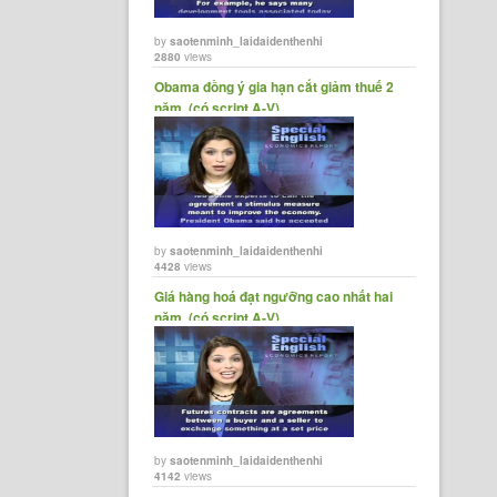
by
saotenminh_laidaidenthenhi
2880
views
Obama đồng ý gia hạn cắt giảm thuế 2
năm. (có script A-V)
by
saotenminh_laidaidenthenhi
4428
views
Giá hàng hoá đạt ngưỡng cao nhất hai
năm. (có script A-V)
by
saotenminh_laidaidenthenhi
4142
views