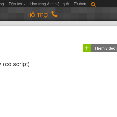
log
Tiện ích
Học tiếng Anh hiệu quả
Từ điển
HỖ TRỢ
Thêm video
 (có script)