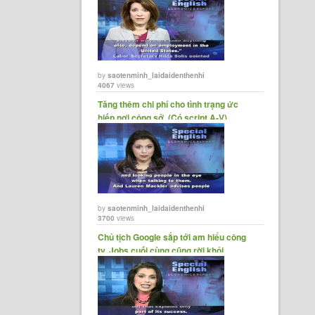
by
saotenminh_laidaidenthenhi
4067
views
Tăng thêm chi phí cho tình trạng ức
hiếp nơi công sở. (Có script A-V)
by
saotenminh_laidaidenthenhi
3700
views
Chủ tịch Google sắp tới am hiểu công
ty, Jobs cuối cùng cũng rời khỏi
Apple.......