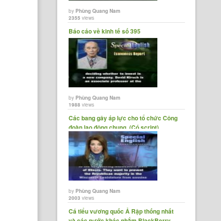
by
Phùng Quang Nam
2355
views
Báo cáo về kinh tế số 395
by
Phùng Quang Nam
1988
views
Các bang gây áp lực cho tổ chức Công
đoàn lao động chung. (Có script)
by
Phùng Quang Nam
2003
views
Cá tiểu vương quốc Ả Rập thống nhất
và các nước khác nhắm BlackBerry