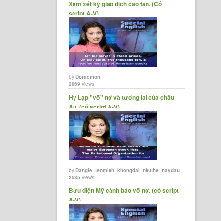
Xem xét kỹ giao dịch cao tần. (Có
script A-V)
by
Doraemon
2869
views
Hy Lạp "vỡ" nợ và tương lai của châu
Âu. (có script A-V)
by
Dangle_tenminh_khongdai_nhuthe_naydau
2535
views
Bưu điện Mỹ cảnh báo vỡ nợ. (có script
A-V)