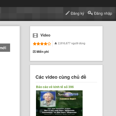
Đăng ký
Đăng nhập
Video
2,816,677 người dùng
 mới
Miễn phí
Các video cùng chủ đề
Báo cáo về kinh tế số 396