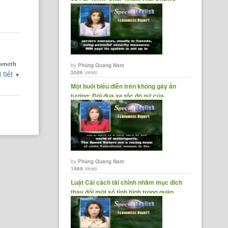
làm mục......
rength
by
Phùng Quang Nam
 tiết
2086
views
▼
Một buổi biểu diễn trên không gây ấn
 did
tượng; Đội đua xe tốc độ nữ của......
x cuts
the
hite
he did
by
Phùng Quang Nam
1869
views
on the
Luật Cải cách tài chính nhằm mục đích
thay đổi một số tình hình trong quận......