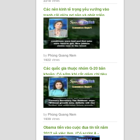
2218
views
Các nền kinh tế trọng yếu vướng vào
tranh cãi giữa nợ nần và phát triển
by
Phùng Quang Nam
1922
views
Các quốc gia thuộc nhóm G-20 băn
khoăn: Có sớm khi cắt giảm chi tiêu
quá......
by
Phùng Quang Nam
1939
views
Obama tiến vào cuộc đua tin tốt năm
2012 về việc làm. (Có script A -...