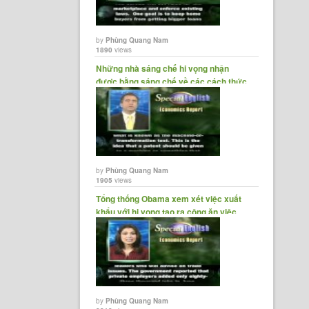
ckly.
cture -
by
Phùng Quang Nam
 member
1890
views
Những nhà sáng chế hi vọng nhận
được bằng sáng chế về các cách thức
kinh......
by
Phùng Quang Nam
1905
views
Tổng thống Obama xem xét việc xuất
khẩu với hi vọng tạo ra công ăn việc......
by
Phùng Quang Nam